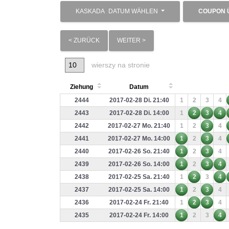
KASKADA
DATUM WÄHLEN
COUPON 
< ZURÜCK
WEITER >
wierszy na stronie
Ziehung
Datum
2444
2017-02-28 Di. 21:40
1
2
3
4
2443
2017-02-28 Di. 14:00
1
2
3
4
2442
2017-02-27 Mo. 21:40
1
2
3
4
2441
2017-02-27 Mo. 14:00
1
2
3
4
2440
2017-02-26 So. 21:40
1
2
3
4
2439
2017-02-26 So. 14:00
1
2
3
4
2438
2017-02-25 Sa. 21:40
1
2
3
4
2437
2017-02-25 Sa. 14:00
1
2
3
4
2436
2017-02-24 Fr. 21:40
1
2
3
4
2435
2017-02-24 Fr. 14:00
1
2
3
4