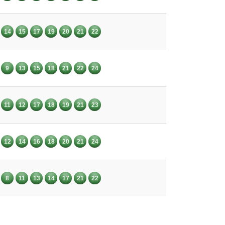
14
15
17
19
20
21
22
9
13
15
18
21
22
24
11
12
17
18
19
21
23
12
14
16
18
20
21
24
8
11
13
14
17
21
22