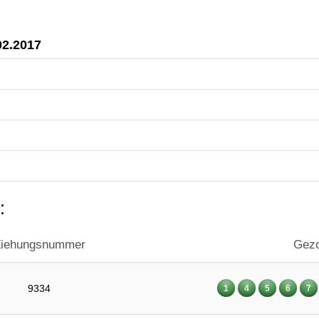
02.2017
:
iehungsnummer
Gezo
9334
1
4
5
6
7