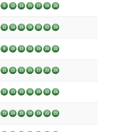
8
12
14
15
17
18
20
11
14
16
19
20
22
24
9
10
13
14
19
20
22
11
12
13
14
17
22
24
11
13
15
16
19
22
24
13
14
15
18
19
22
23