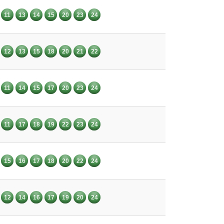
11
13
14
15
20
23
24
12
13
15
18
20
21
22
11
14
15
17
20
23
24
11
17
18
19
22
23
24
15
16
17
18
20
22
24
12
14
16
17
19
20
24