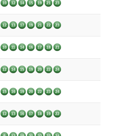
10
12
14
15
19
21
23
12
13
17
19
21
22
23
10
11
14
16
17
18
21
12
14
15
19
20
22
24
15
16
19
20
22
23
24
12
13
16
17
18
19
22
9
12
19
21
22
23
24