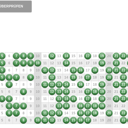
ÜBERPRÜFEN
5
6
7
8
9
10
11
12
13
14
15
16
17
18
19
20
21
22
5
6
7
8
9
10
11
12
13
14
15
16
17
18
19
20
21
22
5
6
7
8
9
10
11
12
13
14
15
16
17
18
19
20
21
22
5
6
7
8
9
10
11
12
13
14
15
16
17
18
19
20
21
22
5
6
7
8
9
10
11
12
13
14
15
16
17
18
19
20
21
22
5
6
7
8
9
10
11
12
13
14
15
16
17
18
19
20
21
22
5
6
7
8
9
10
11
12
13
14
15
16
17
18
19
20
21
22
5
6
7
8
9
10
11
12
13
14
15
16
17
18
19
20
21
22
5
6
7
8
9
10
11
12
13
14
15
16
17
18
19
20
21
22
5
6
7
8
9
10
11
12
13
14
15
16
17
18
19
20
21
22