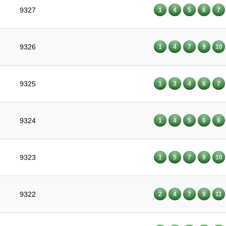
9327
1
4
5
6
7
9326
1
4
7
9
10
9325
1
3
4
6
7
9324
1
4
5
6
9
9323
1
5
7
9
10
9322
2
4
7
9
11