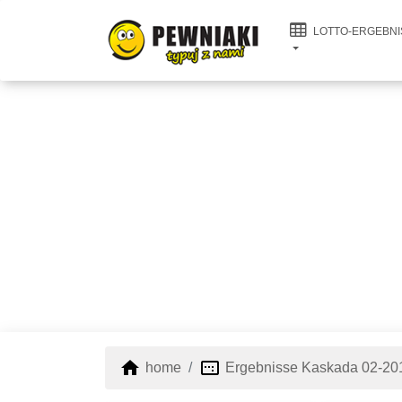
LOTTO-ERGEBNI
home
image_aspect_ratio
home
Ergebnisse Kaskada 02-20