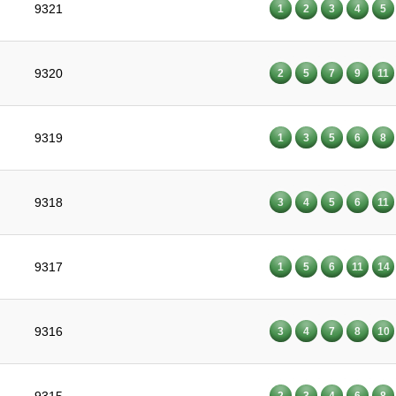
9321
1
2
3
4
5
9320
2
5
7
9
11
9319
1
3
5
6
8
9318
3
4
5
6
11
9317
1
5
6
11
14
9316
3
4
7
8
10
2
3
4
6
8