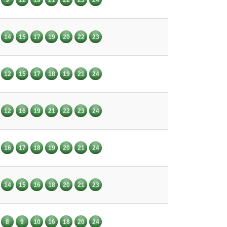
14
15
17
19
20
22
23
12
15
17
18
19
21
24
12
16
19
21
22
23
24
16
17
18
19
20
21
24
14
15
16
18
20
21
23
8
9
10
16
18
20
24