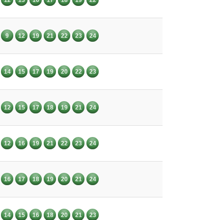
9
12
19
21
22
23
24
14
15
17
19
20
22
23
12
15
17
18
19
21
24
12
16
19
21
22
23
24
16
17
18
19
20
21
24
14
15
16
18
20
21
23