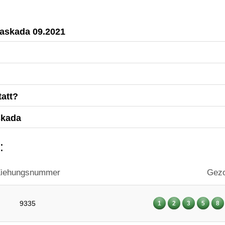
Kaskada 09.2021
att?
skada
:
iehungsnummer
Gezo
9335
1
2
3
5
8