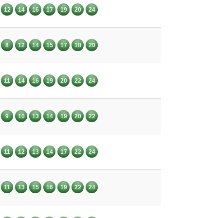
12
14
16
17
19
20
24
8
12
14
15
17
18
20
11
14
16
19
20
22
24
9
10
13
14
19
20
22
11
12
13
14
17
22
24
11
13
15
16
19
22
24