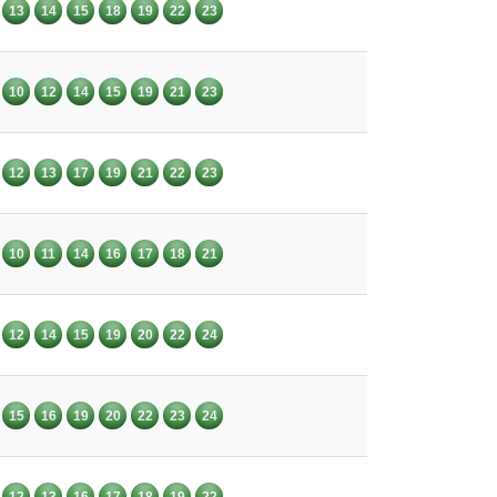
13
14
15
18
19
22
23
10
12
14
15
19
21
23
12
13
17
19
21
22
23
10
11
14
16
17
18
21
12
14
15
19
20
22
24
15
16
19
20
22
23
24
12
13
16
17
18
19
22