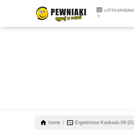
LOTTO-ERGEBNI
home
image_aspect_ratio
home
Ergebnisse Kaskada 09-20