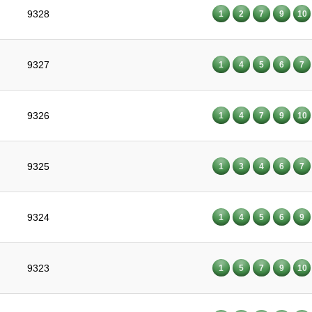
9328
1
2
7
9
10
9327
1
4
5
6
7
9326
1
4
7
9
10
9325
1
3
4
6
7
9324
1
4
5
6
9
9323
1
5
7
9
10