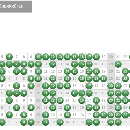
ÜBERPRÜFEN
5
6
7
8
9
10
11
12
13
14
15
16
17
18
19
20
21
22
5
6
7
8
9
10
11
12
13
14
15
16
17
18
19
20
21
22
5
6
7
8
9
10
11
12
13
14
15
16
17
18
19
20
21
22
5
6
7
8
9
10
11
12
13
14
15
16
17
18
19
20
21
22
5
6
7
8
9
10
11
12
13
14
15
16
17
18
19
20
21
22
5
6
7
8
9
10
11
12
13
14
15
16
17
18
19
20
21
22
5
6
7
8
9
10
11
12
13
14
15
16
17
18
19
20
21
22
5
6
7
8
9
10
11
12
13
14
15
16
17
18
19
20
21
22
5
6
7
8
9
10
11
12
13
14
15
16
17
18
19
20
21
22
5
6
7
8
9
10
11
12
13
14
15
16
17
18
19
20
21
22