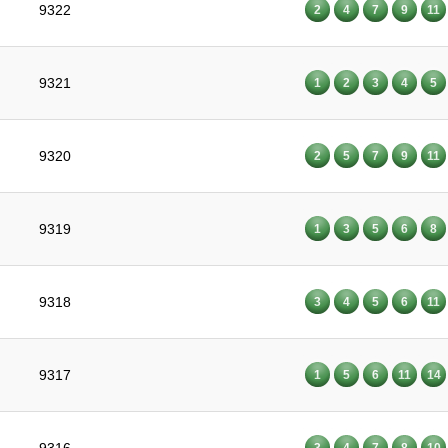
9322
2
4
7
9
11
9321
1
2
3
4
5
9320
2
5
7
9
11
9319
1
3
5
6
8
9318
3
4
5
6
11
9317
1
5
6
11
14
3
4
7
8
10