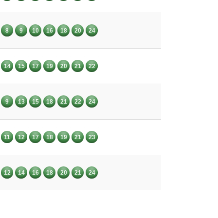
8
9
10
16
18
20
24
14
15
17
19
20
21
22
9
13
15
18
21
22
24
11
12
17
18
19
21
23
12
14
16
18
20
21
24