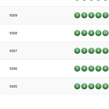
9309
2
3
5
6
7
9308
6
7
9
11
13
9307
1
2
3
5
8
9306
3
4
5
8
9
9305
1
2
5
7
9