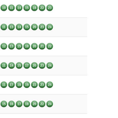
10
11
14
15
18
22
23
11
13
14
15
20
23
24
12
13
15
18
20
21
22
11
14
15
17
20
23
24
11
17
18
19
22
23
24
15
16
17
18
20
22
24