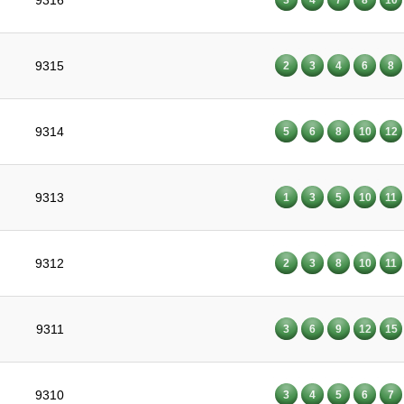
9316
9315
2
3
4
6
8
9314
5
6
8
10
12
9313
1
3
5
10
11
9312
2
3
8
10
11
9311
3
6
9
12
15
9310
3
4
5
6
7