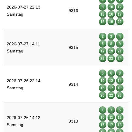
2026-07-27 22:13
8
10
12
9316
Samstag
13
16
17
18
19
22
2
3
4
2026-07-27 14:11
6
8
9
9315
Samstag
12
19
21
22
23
24
5
6
8
2026-07-26 22:14
10
12
14
9314
Samstag
15
17
19
20
22
23
1
3
5
2026-07-26 14:12
10
11
12
9313
Samstag
15
17
18