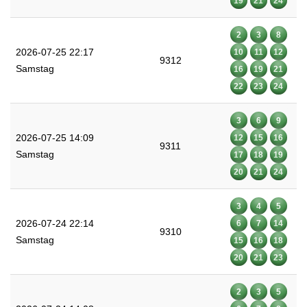
19
21
24
2
3
8
2026-07-25 22:17
10
11
12
9312
Samstag
16
19
21
22
23
24
3
6
9
2026-07-25 14:09
12
15
16
9311
Samstag
17
18
19
20
21
24
3
4
5
2026-07-24 22:14
6
7
14
9310
Samstag
15
16
18
20
21
23
2
3
5