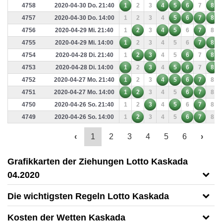
4758
2020-04-30 Do. 21:40
1
2
3
4
5
6
7
8
4757
2020-04-30 Do. 14:00
1
2
3
4
5
6
7
8
4756
2020-04-29 Mi. 21:40
1
2
3
4
5
6
7
8
4755
2020-04-29 Mi. 14:00
1
2
3
4
5
6
7
8
4754
2020-04-28 Di. 21:40
1
2
3
4
5
6
7
8
4753
2020-04-28 Di. 14:00
1
2
3
4
5
6
7
8
4752
2020-04-27 Mo. 21:40
1
2
3
4
5
6
7
8
4751
2020-04-27 Mo. 14:00
1
2
3
4
5
6
7
8
4750
2020-04-26 So. 21:40
1
2
3
4
5
6
7
8
4749
2020-04-26 So. 14:00
1
2
3
4
5
6
7
8
‹
1
2
3
4
5
6
›
Grafikkarten der Ziehungen Lotto Kaskada
04.2020
Die wichtigsten Regeln Lotto Kaskada
Kosten der Wetten Kaskada