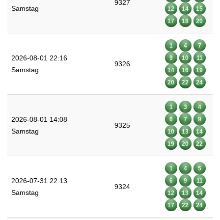
9327
Samstag
12
14
15
17
18
20
1
4
7
2026-08-01 22:16
9
10
11
9326
Samstag
14
16
19
20
22
24
1
3
4
2026-08-01 14:08
6
7
9
9325
Samstag
10
13
14
19
20
22
1
4
5
2026-07-31 22:13
6
9
11
9324
Samstag
12
13
14
17
22
24