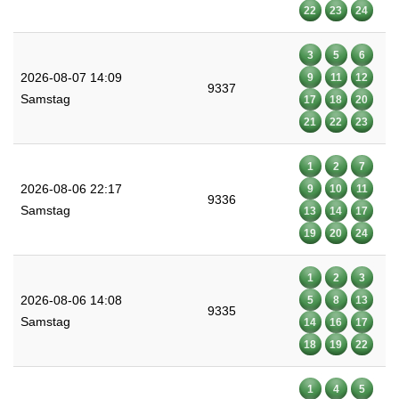
22
23
24
3
5
6
2026-08-07 14:09
9
11
12
9337
Samstag
17
18
20
21
22
23
1
2
7
2026-08-06 22:17
9
10
11
9336
Samstag
13
14
17
19
20
24
1
2
3
2026-08-06 14:08
5
8
13
9335
Samstag
14
16
17
18
19
22
1
4
5