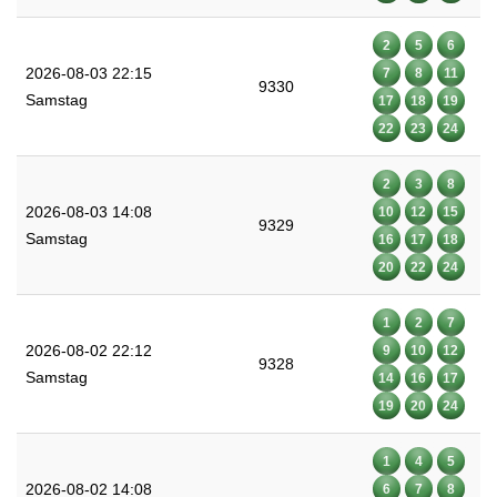
2
5
6
2026-08-03 22:15
7
8
11
9330
Samstag
17
18
19
22
23
24
2
3
8
2026-08-03 14:08
10
12
15
9329
Samstag
16
17
18
20
22
24
1
2
7
2026-08-02 22:12
9
10
12
9328
Samstag
14
16
17
19
20
24
1
4
5
2026-08-02 14:08
6
7
8