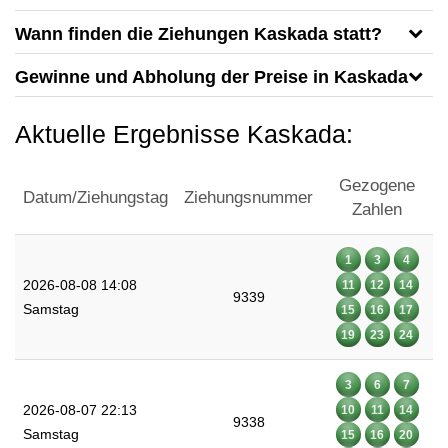
Wann finden die Ziehungen Kaskada statt?
Gewinne und Abholung der Preise in Kaskada
Aktuelle Ergebnisse Kaskada:
Gezogene
Datum/Ziehungstag
Ziehungsnummer
Zahlen
1
3
4
2026-08-08 14:08
11
12
14
9339
Samstag
15
16
17
19
23
24
3
6
7
2026-08-07 22:13
10
11
14
9338
Samstag
15
16
20