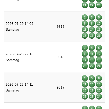
21
22
23
1
3
5
2026-07-29 14:09
6
8
10
9319
Samstag
11
14
16
17
18
21
3
4
5
2026-07-28 22:15
6
11
12
9318
Samstag
14
15
19
20
22
24
1
5
6
2026-07-28 14:11
11
14
15
9317
Samstag
16
19
20
22
23
24
3
4
7