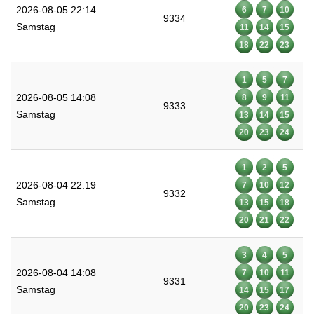
2026-08-05 22:14
6
7
10
9334
Samstag
11
14
15
18
22
23
1
5
7
2026-08-05 14:08
8
9
11
9333
Samstag
13
14
15
20
23
24
1
2
5
2026-08-04 22:19
7
10
12
9332
Samstag
13
15
18
20
21
22
3
4
5
2026-08-04 14:08
7
10
11
9331
Samstag
14
15
17
20
23
24