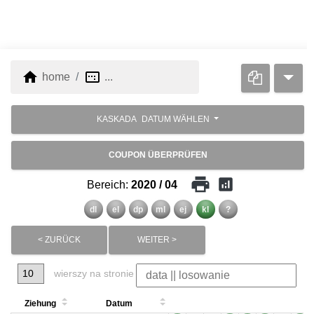
home
image_aspect_ratio
home
...
KASKADA
DATUM WÄHLEN
COUPON ÜBERPRÜFEN
print
analytics
Bereich:
2020 / 04
dl
el
dp
ml
ej
kl
?
< ZURÜCK
WEITER >
wierszy na stronie
Ziehung
Datum