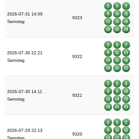
1
5
7
2026-07-31 14:09
9
10
11
9323
Samstag
13
15
16
19
22
24
2
4
7
2026-07-30 22:21
9
11
13
9322
Samstag
14
15
18
19
22
23
1
2
3
2026-07-30 14:11
4
5
10
9321
Samstag
12
14
15
19
21
23
2
5
7
2026-07-29 22:13
9
11
12
9320
Samstag
13
17
19