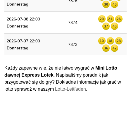
7375
Donnerstag
30
40
2026-07-08 22:00
20
21
26
7374
Donnerstag
37
40
2026-07-07 22:00
10
18
28
7373
Donnerstag
36
42
Każdy zapewne wie, że nie łatwo wygrać w
Mini Lotto
dawnej Express Lotek
. Napisaliśmy poradnik jak
przygotować się do gry? Dokładne informacje jak grać w
lotto sprawdź w naszym
Lotto-Leitfaden
.