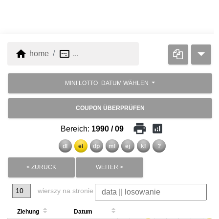
home
image_aspect_ratio
home
...
MINI LOTTO
DATUM WÄHLEN
COUPON ÜBERPRÜFEN
print
analytics
Bereich:
1990 / 09
dl
el
dp
ml
ej
kl
?
< ZURÜCK
WEITER >
wierszy na stronie
Ziehung
Datum