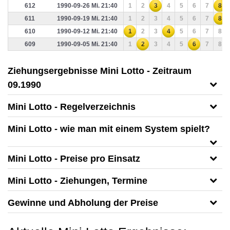
612
1990-09-26 Mi. 21:40
1
2
3
4
5
6
7
8
611
1990-09-19 Mi. 21:40
1
2
3
4
5
6
7
8
610
1990-09-12 Mi. 21:40
1
2
3
4
5
6
7
8
609
1990-09-05 Mi. 21:40
1
2
3
4
5
6
7
8
Ziehungsergebnisse Mini Lotto - Zeitraum
09.1990
Mini Lotto - Regelverzeichnis
Mini Lotto - wie man mit einem System spielt?
Mini Lotto - Preise pro Einsatz
Mini Lotto - Ziehungen, Termine
Gewinne und Abholung der Preise