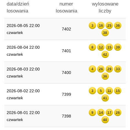
data/dzień
numer
wylosowane
losowania
losowania
liczby
2026-08-05 22:00
3
16
25
36
7402
czwartek
38
2026-08-04 22:00
8
12
15
39
7401
czwartek
42
2026-08-03 22:00
4
26
29
33
7400
czwartek
36
2026-08-02 22:00
3
5
11
15
7399
czwartek
41
2026-08-01 22:00
9
14
17
26
7398
czwartek
40