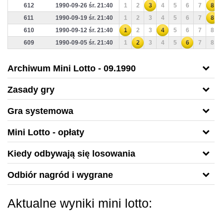
612
1990-09-26 śr. 21:40
1
2
3
4
5
6
7
8
611
1990-09-19 śr. 21:40
1
2
3
4
5
6
7
8
610
1990-09-12 śr. 21:40
1
2
3
4
5
6
7
8
609
1990-09-05 śr. 21:40
1
2
3
4
5
6
7
8
Archiwum Mini Lotto - 09.1990
Zasady gry
Gra systemowa
Mini Lotto - opłaty
Kiedy odbywają się losowania
Odbiór nagród i wygrane
Aktualne wyniki mini lotto: