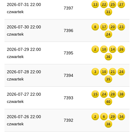
2026-07-31 22:00
13
22
25
27
7397
czwartek
31
2026-07-30 22:00
8
17
20
23
7396
czwartek
24
2026-07-29 22:00
2
10
14
26
7395
czwartek
36
2026-07-28 22:00
3
10
21
24
7394
czwartek
35
2026-07-27 22:00
15
24
28
38
7393
czwartek
40
2026-07-26 22:00
2
6
29
34
7392
czwartek
38