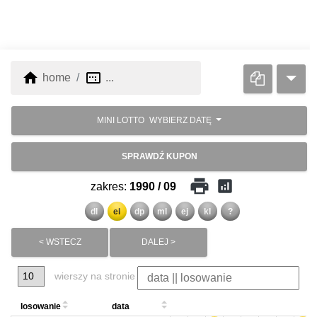
home
image_aspect_ratio
home
...
MINI LOTTO
WYBIERZ DATĘ
SPRAWDŹ KUPON
print
analytics
zakres:
1990 / 09
dl
el
dp
ml
ej
kl
?
< WSTECZ
DALEJ >
wierszy na stronie
losowanie
data