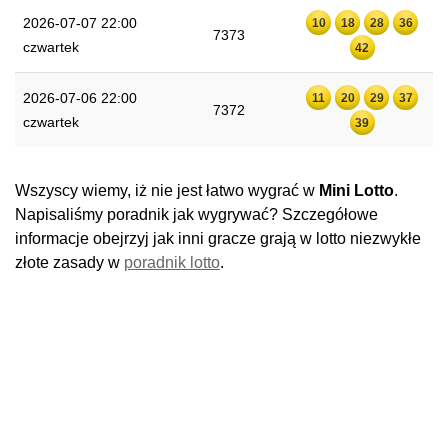
2026-07-07 22:00
10
18
28
36
7373
czwartek
42
2026-07-06 22:00
11
20
29
37
7372
czwartek
39
Wszyscy wiemy, iż nie jest łatwo wygrać w
Mini Lotto
.
Napisaliśmy poradnik jak wygrywać? Szczegółowe
informacje obejrzyj jak inni gracze grają w lotto niezwykłe
złote zasady w
poradnik lotto
.