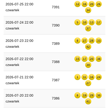
2026-07-25 22:00
12
16
20
26
7391
czwartek
34
2026-07-24 22:00
5
10
13
17
7390
czwartek
37
2026-07-23 22:00
8
27
28
33
7389
czwartek
42
2026-07-22 22:00
15
17
20
38
7388
czwartek
39
2026-07-21 22:00
1
11
16
24
7387
czwartek
27
2026-07-20 22:00
8
19
29
30
7386
czwartek
41