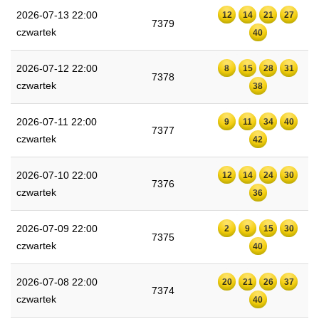
2026-07-13 22:00
12
14
21
27
7379
czwartek
40
2026-07-12 22:00
8
15
28
31
7378
czwartek
38
2026-07-11 22:00
9
11
34
40
7377
czwartek
42
2026-07-10 22:00
12
14
24
30
7376
czwartek
36
2026-07-09 22:00
2
9
15
30
7375
czwartek
40
2026-07-08 22:00
20
21
26
37
7374
czwartek
40