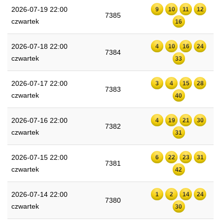
2026-07-19 22:00
9
10
11
12
7385
czwartek
16
2026-07-18 22:00
4
10
16
24
7384
czwartek
33
2026-07-17 22:00
3
4
15
28
7383
czwartek
40
2026-07-16 22:00
4
19
21
30
7382
czwartek
31
2026-07-15 22:00
6
22
23
31
7381
czwartek
42
2026-07-14 22:00
1
2
14
24
7380
czwartek
30