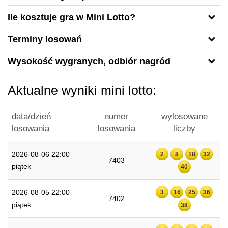
Ile kosztuje gra w Mini Lotto?
Terminy losowań
Wysokość wygranych, odbiór nagród
Aktualne wyniki mini lotto:
data/dzień
numer
wylosowane
losowania
losowania
liczby
2026-08-06 22:00
2
8
18
32
7403
piątek
40
2026-08-05 22:00
3
16
25
36
7402
piątek
38