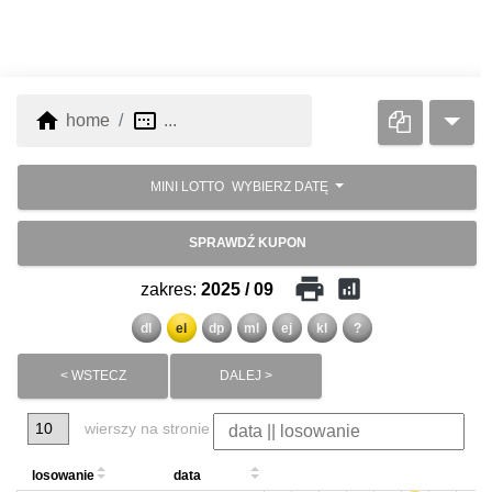
home
image_aspect_ratio
home
...
MINI LOTTO
WYBIERZ DATĘ
SPRAWDŹ KUPON
print
analytics
zakres:
2025 / 09
dl
el
dp
ml
ej
kl
?
< WSTECZ
DALEJ >
wierszy na stronie
losowanie
data