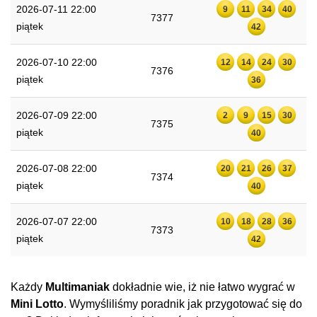
2026-07-11 22:00
9
11
34
40
7377
piątek
42
2026-07-10 22:00
12
14
24
30
7376
piątek
36
2026-07-09 22:00
2
9
15
30
7375
piątek
40
2026-07-08 22:00
20
21
26
37
7374
piątek
40
2026-07-07 22:00
10
18
28
36
7373
piątek
42
Każdy
Multimaniak
dokładnie wie, iż nie łatwo wygrać w
Mini Lotto
. Wymyśliliśmy poradnik jak przygotować się do