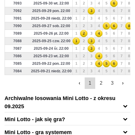
7093
2025-09-30 wt. 22:00
1
2
3
4
5
6
7
8
7092
2025-09-29 pon. 22:00
1
2
3
4
5
6
7
8
7091
2025-09-28 niedz. 22:00
1
2
3
4
5
6
7
8
7090
2025-09-27 sob. 22:00
1
2
3
4
5
6
7
8
7089
2025-09-26 pt. 22:00
1
2
3
4
5
6
7
8
7088
2025-09-25 czw. 22:00
1
2
3
4
5
6
7
8
7087
2025-09-24 śr. 22:00
1
2
3
4
5
6
7
8
7086
2025-09-23 wt. 22:00
1
2
3
4
5
6
7
8
7085
2025-09-22 pon. 22:00
1
2
3
4
5
6
7
8
7084
2025-09-21 niedz. 22:00
1
2
3
4
5
6
7
8
‹
1
2
3
›
Archiwalne losowania Mini Lotto - z okresu
09.2025
Mini Lotto - jak się gra?
Mini Lotto
- gra systemem