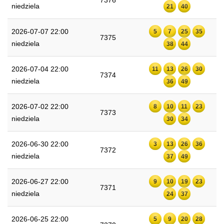
7376
niedziela
21
40
2026-07-07 22:00
5
7
25
35
7375
niedziela
38
44
2026-07-04 22:00
11
13
26
30
7374
niedziela
36
49
2026-07-02 22:00
8
10
11
23
7373
niedziela
30
34
2026-06-30 22:00
3
13
26
36
7372
niedziela
37
49
2026-06-27 22:00
9
10
19
23
7371
niedziela
24
37
2026-06-25 22:00
5
9
20
28