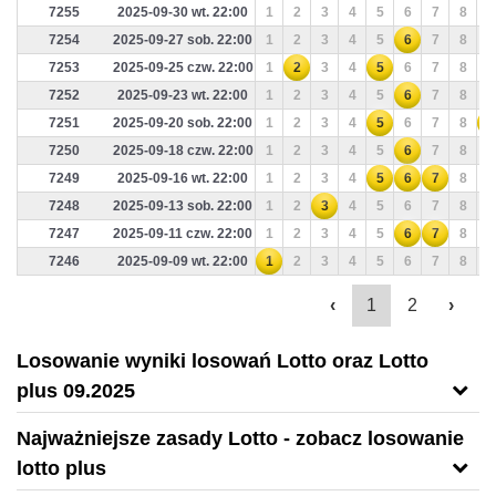
7255
2025-09-30 wt. 22:00
1
2
3
4
5
6
7
8
9
7254
2025-09-27 sob. 22:00
1
2
3
4
5
6
7
8
9
7253
2025-09-25 czw. 22:00
1
2
3
4
5
6
7
8
9
7252
2025-09-23 wt. 22:00
1
2
3
4
5
6
7
8
9
7251
2025-09-20 sob. 22:00
1
2
3
4
5
6
7
8
9
7250
2025-09-18 czw. 22:00
1
2
3
4
5
6
7
8
9
7249
2025-09-16 wt. 22:00
1
2
3
4
5
6
7
8
9
7248
2025-09-13 sob. 22:00
1
2
3
4
5
6
7
8
9
7247
2025-09-11 czw. 22:00
1
2
3
4
5
6
7
8
9
7246
2025-09-09 wt. 22:00
1
2
3
4
5
6
7
8
9
‹
1
2
›
Losowanie wyniki losowań Lotto oraz Lotto
plus 09.2025
Najważniejsze zasady Lotto - zobacz losowanie
lotto plus