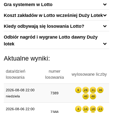
Gra systemem w Lotto
Koszt zakładów w Lotto wcześniej Duży Lotek
Kiedy odbywają się losowania Lotto?
Odbiór nagród i wygrane Lotto dawny Duży
lotek
Aktualne wyniki:
data/dzień
numer
wylosowane liczby
losowania
losowania
2026-08-08 22:00
6
28
31
36
7389
niedziela
40
48
2026-08-06 22:00
4
14
18
23
7388