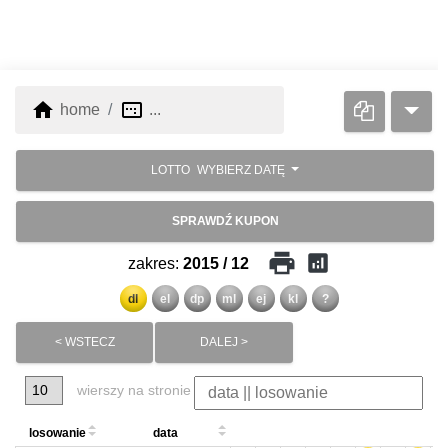
home
image_aspect_ratio
home
...
LOTTO
WYBIERZ DATĘ
SPRAWDŹ KUPON
print
analytics
zakres:
2015 / 12
dl
el
dp
ml
ej
kl
?
< WSTECZ
DALEJ >
wierszy na stronie
losowanie
data