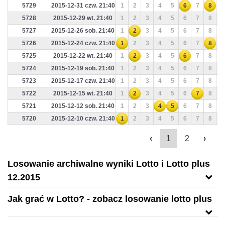
5729
2015-12-31 czw. 21:40
1
2
3
4
5
6
7
8
9
5728
2015-12-29 wt. 21:40
1
2
3
4
5
6
7
8
9
5727
2015-12-26 sob. 21:40
1
2
3
4
5
6
7
8
9
5726
2015-12-24 czw. 21:40
1
2
3
4
5
6
7
8
9
5725
2015-12-22 wt. 21:40
1
2
3
4
5
6
7
8
9
5724
2015-12-19 sob. 21:40
1
2
3
4
5
6
7
8
9
5723
2015-12-17 czw. 21:40
1
2
3
4
5
6
7
8
9
5722
2015-12-15 wt. 21:40
1
2
3
4
5
6
7
8
9
5721
2015-12-12 sob. 21:40
1
2
3
4
5
6
7
8
9
5720
2015-12-10 czw. 21:40
1
2
3
4
5
6
7
8
9
‹
1
2
›
Losowanie archiwalne wyniki Lotto i Lotto plus
12.2015
Jak grać w Lotto? - zobacz losowanie lotto plus