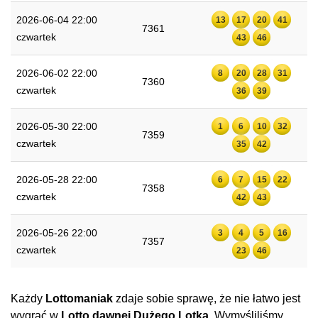
2026-06-04 22:00
13
17
20
41
7361
czwartek
43
46
2026-06-02 22:00
8
20
28
31
7360
czwartek
36
39
2026-05-30 22:00
1
6
10
32
7359
czwartek
35
42
2026-05-28 22:00
6
7
15
22
7358
czwartek
42
43
2026-05-26 22:00
3
4
5
16
7357
czwartek
23
46
Każdy
Lottomaniak
zdaje sobie sprawę, że nie łatwo jest
wygrać w
Lotto dawnej Dużego Lotka
. Wymyśliliśmy