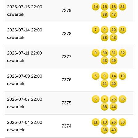
2026-07-16 22:00
14
15
18
31
7379
czwartek
38
47
2026-07-14 22:00
7
9
20
31
7378
czwartek
38
43
2026-07-11 22:00
9
30
31
32
7377
czwartek
43
49
2026-07-09 22:00
5
9
14
19
7376
czwartek
21
40
2026-07-07 22:00
5
7
25
35
7375
czwartek
38
44
2026-07-04 22:00
11
13
26
30
7374
czwartek
36
49