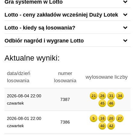
Gra systemem w Lotto
Lotto - ceny zakładów wcześniej Duży Lotek
Lotto - kiedy są losowania?
Odbiór nagród i wygrane Lotto
Aktualne wyniki:
data/dzień
numer
wylosowane liczby
losowania
losowania
2026-08-04 22:00
21
26
31
34
7387
czwartek
45
46
2026-08-01 22:00
5
16
20
27
7386
czwartek
40
42