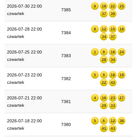
2026-07-30 22:00
8
18
22
25
7385
czwartek
37
39
2026-07-28 22:00
8
12
15
18
7384
czwartek
34
37
2026-07-25 22:00
1
9
16
24
7383
czwartek
28
34
2026-07-23 22:00
5
9
18
19
7382
czwartek
22
43
2026-07-21 22:00
4
16
23
27
7381
czwartek
29
33
2026-07-18 22:00
5
6
12
38
7380
czwartek
41
43