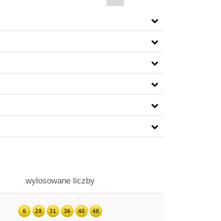
wylosowane liczby
6
28
31
36
40
48