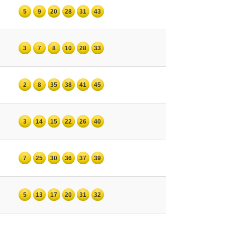
5
9
20
28
31
43
3
7
8
10
28
33
2
8
35
38
41
45
3
14
15
22
26
40
7
25
30
36
37
39
5
13
17
20
31
32