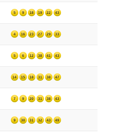
5
9
18
19
22
43
4
16
23
27
29
33
5
6
12
38
41
43
14
15
18
31
38
47
7
9
20
31
38
43
9
30
31
32
43
49