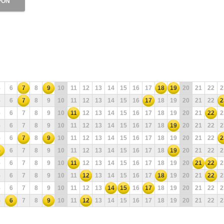
PON
5
6
7
8
9
10
11
12
13
14
15
16
17
18
19
20
21
22
2
5
6
7
8
9
10
11
12
13
14
15
16
17
18
19
20
21
22
2
5
6
7
8
9
10
11
12
13
14
15
16
17
18
19
20
21
22
2
5
6
7
8
9
10
11
12
13
14
15
16
17
18
19
20
21
22
2
5
6
7
8
9
10
11
12
13
14
15
16
17
18
19
20
21
22
2
5
6
7
8
9
10
11
12
13
14
15
16
17
18
19
20
21
22
2
5
6
7
8
9
10
11
12
13
14
15
16
17
18
19
20
21
22
2
5
6
7
8
9
10
11
12
13
14
15
16
17
18
19
20
21
22
2
5
6
7
8
9
10
11
12
13
14
15
16
17
18
19
20
21
22
2
5
6
7
8
9
10
11
12
13
14
15
16
17
18
19
20
21
22
2