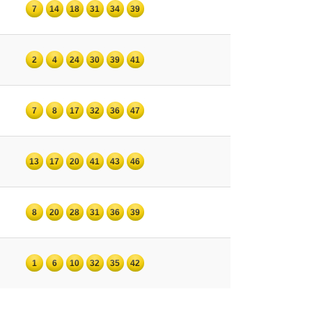
7
14
18
31
34
39
2
4
24
30
39
41
7
8
17
32
36
47
13
17
20
41
43
46
8
20
28
31
36
39
1
6
10
32
35
42