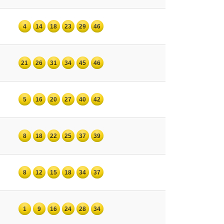
4
14
18
23
29
46
21
26
31
34
45
46
5
16
20
27
40
42
8
18
22
25
37
39
8
12
15
18
34
37
1
9
16
24
28
34