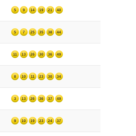
5
9
14
19
21
40
5
7
25
35
38
44
11
13
26
30
36
49
8
10
11
23
30
34
3
13
26
36
37
49
9
10
19
23
24
37