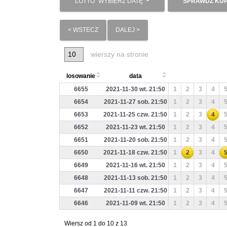
LOTTO
WYBIERZ DATĘ
SPRAWDŹ KU
< WSTECZ
DALEJ >
wierszy na stronie
losowanie
data
6655
2021-11-30 wt. 21:50
1
2
3
4
6654
2021-11-27 sob. 21:50
1
2
3
4
6653
2021-11-25 czw. 21:50
1
2
3
4
6652
2021-11-23 wt. 21:50
1
2
3
4
6651
2021-11-20 sob. 21:50
1
2
3
4
6650
2021-11-18 czw. 21:50
1
2
3
4
6649
2021-11-16 wt. 21:50
1
2
3
4
6648
2021-11-13 sob. 21:50
1
2
3
4
6647
2021-11-11 czw. 21:50
1
2
3
4
6646
2021-11-09 wt. 21:50
1
2
3
4
Wiersz od 1 do 10 z 13