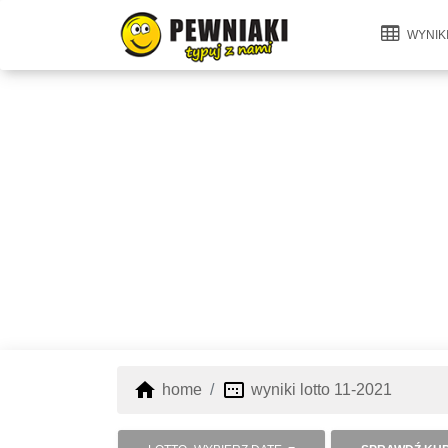
WYNIK
home
image_aspect_ratio
home
wyniki lotto 11-2021