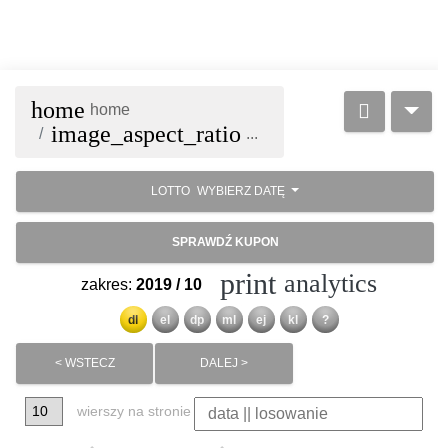
home
home
image_aspect_ratio
...
LOTTO
WYBIERZ DATĘ
SPRAWDŹ KUPON
print
analytics
zakres:
2019 / 10
dl
el
dp
ml
ej
kl
?
< WSTECZ
DALEJ >
wierszy na stronie