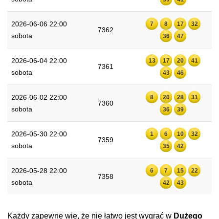
2026-06-06 22:00
7
8
17
32
7362
sobota
36
47
2026-06-04 22:00
13
17
20
41
7361
sobota
43
46
2026-06-02 22:00
8
20
28
31
7360
sobota
36
39
2026-05-30 22:00
1
6
10
32
7359
sobota
35
42
2026-05-28 22:00
6
7
15
22
7358
sobota
42
43
Każdy zapewne wie, że nie łatwo jest wygrać w
Dużego