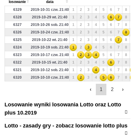
losowanie
data
6329
2019-10-31 czw. 21:40
1
2
3
4
5
6
7
8
9
6328
2019-10-29 wt. 21:40
1
2
3
4
5
6
7
8
9
6327
2019-10-26 sob. 21:40
1
2
3
4
5
6
7
8
9
6326
2019-10-24 czw. 21:40
1
2
3
4
5
6
7
8
9
6325
2019-10-22 wt. 21:40
1
2
3
4
5
6
7
8
9
6324
2019-10-19 sob. 21:40
1
2
3
4
5
6
7
8
9
6323
2019-10-17 czw. 21:40
1
2
3
4
5
6
7
8
9
6322
2019-10-15 wt. 21:40
1
2
3
4
5
6
7
8
9
6321
2019-10-12 sob. 21:40
1
2
3
4
5
6
7
8
9
6320
2019-10-10 czw. 21:40
1
2
3
4
5
6
7
8
9
‹
1
2
›
Losowanie wyniki losowania Lotto oraz Lotto
plus 10.2019
Lotto - zasady gry - zobacz losowanie lotto plus