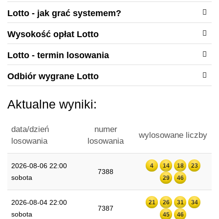
Lotto - jak grać systemem?
Wysokość opłat Lotto
Lotto - termin losowania
Odbiór wygrane Lotto
Aktualne wyniki:
data/dzień
numer
wylosowane liczby
losowania
losowania
2026-08-06 22:00
4
14
18
23
7388
sobota
29
46
2026-08-04 22:00
21
26
31
34
7387
sobota
45
46