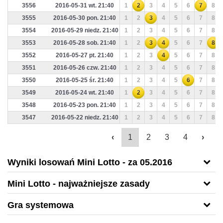
3556
2016-05-31 wt. 21:40
1
2
3
4
5
6
7
8
3555
2016-05-30 pon. 21:40
1
2
3
4
5
6
7
8
3554
2016-05-29 niedz. 21:40
1
2
3
4
5
6
7
8
3553
2016-05-28 sob. 21:40
1
2
3
4
5
6
7
8
3552
2016-05-27 pt. 21:40
1
2
3
4
5
6
7
8
3551
2016-05-26 czw. 21:40
1
2
3
4
5
6
7
8
3550
2016-05-25 śr. 21:40
1
2
3
4
5
6
7
8
3549
2016-05-24 wt. 21:40
1
2
3
4
5
6
7
8
3548
2016-05-23 pon. 21:40
1
2
3
4
5
6
7
8
3547
2016-05-22 niedz. 21:40
1
2
3
4
5
6
7
8
‹
1
2
3
4
›
Wyniki losowań Mini Lotto - za 05.2016
Mini Lotto - najważniejsze zasady
Gra systemowa