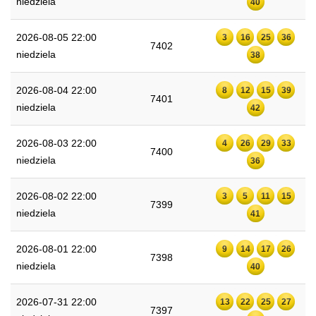
niedziela
40
2026-08-05 22:00
3
16
25
36
7402
niedziela
38
2026-08-04 22:00
8
12
15
39
7401
niedziela
42
2026-08-03 22:00
4
26
29
33
7400
niedziela
36
2026-08-02 22:00
3
5
11
15
7399
niedziela
41
2026-08-01 22:00
9
14
17
26
7398
niedziela
40
2026-07-31 22:00
13
22
25
27
7397