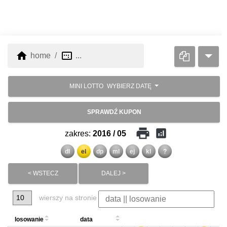
home
image_aspect_ratio
home
...
MINI LOTTO
WYBIERZ DATĘ
SPRAWDŹ KUPON
print
analytics
zakres:
2016 / 05
dl
el
dp
ml
ej
kl
?
< WSTECZ
DALEJ >
wierszy na stronie
losowanie
data