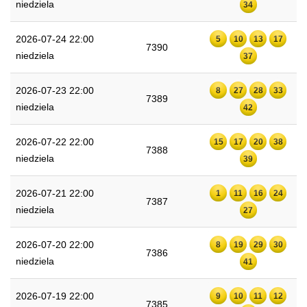
niedziela
34
2026-07-24 22:00
5
10
13
17
7390
niedziela
37
2026-07-23 22:00
8
27
28
33
7389
niedziela
42
2026-07-22 22:00
15
17
20
38
7388
niedziela
39
2026-07-21 22:00
1
11
16
24
7387
niedziela
27
2026-07-20 22:00
8
19
29
30
7386
niedziela
41
2026-07-19 22:00
9
10
11
12
7385