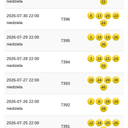
niedziela
31
2026-07-30 22:00
8
17
20
23
7396
niedziela
24
2026-07-29 22:00
2
10
14
26
7395
niedziela
36
2026-07-28 22:00
3
10
21
24
7394
niedziela
35
2026-07-27 22:00
15
24
28
38
7393
niedziela
40
2026-07-26 22:00
2
6
29
34
7392
niedziela
38
2026-07-25 22:00
12
16
20
26
7391