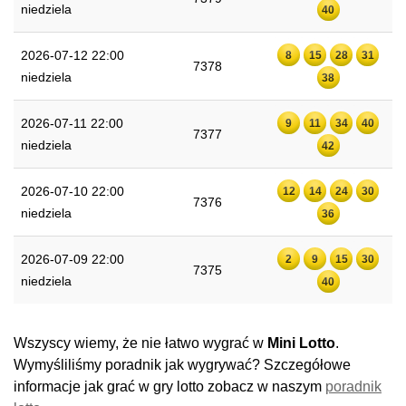
niedziela
40
2026-07-12 22:00
8
15
28
31
7378
niedziela
38
2026-07-11 22:00
9
11
34
40
7377
niedziela
42
2026-07-10 22:00
12
14
24
30
7376
niedziela
36
2026-07-09 22:00
2
9
15
30
7375
niedziela
40
Wszyscy wiemy, że nie łatwo wygrać w
Mini Lotto
.
Wymyśliliśmy poradnik jak wygrywać? Szczegółowe
informacje jak grać w gry lotto zobacz w naszym
poradnik