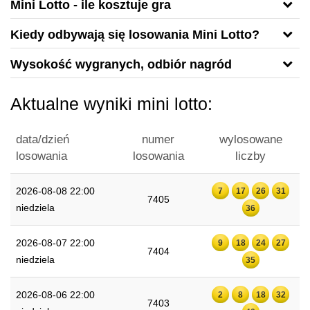
Mini Lotto - ile kosztuje gra
Kiedy odbywają się losowania Mini Lotto?
Wysokość wygranych, odbiór nagród
Aktualne wyniki mini lotto:
data/dzień
numer
wylosowane
losowania
losowania
liczby
2026-08-08 22:00
7
17
26
31
7405
niedziela
36
2026-08-07 22:00
9
18
24
27
7404
niedziela
35
2026-08-06 22:00
2
8
18
32
7403