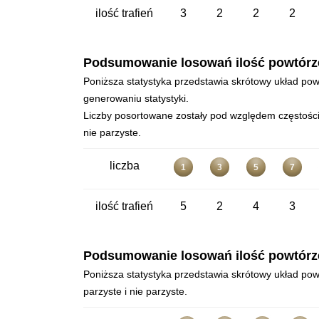
ilość trafień
3
2
2
2
Podsumowanie losowań ilość powtórzeń 
Poniższa statystyka przedstawia skrótowy układ powt
generowaniu statystyki.
Liczby posortowane zostały pod względem częstości 
nie parzyste.
liczba
1
3
5
7
ilość trafień
5
2
4
3
Podsumowanie losowań ilość powtórzeń 
Poniższa statystyka przedstawia skrótowy układ powt
parzyste i nie parzyste.