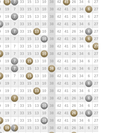
9
19
7
33
15
13
10
38
42
41
26
34
6
27
25
3
22
20
9
19
7
33
15
13
10
38
42
41
26
34
6
27
25
3
22
20
9
19
7
33
15
13
10
38
42
41
26
34
6
27
25
3
22
20
9
19
7
33
15
13
10
38
42
41
26
34
6
27
25
3
22
20
9
19
7
33
15
13
10
38
42
41
26
34
6
27
25
3
22
20
9
19
7
33
15
13
10
38
42
41
26
34
6
27
25
3
22
20
9
19
7
33
15
13
10
38
42
41
26
34
6
27
25
3
22
20
9
19
7
33
15
13
10
38
42
41
26
34
6
27
25
3
22
20
9
19
7
33
15
13
10
38
42
41
26
34
6
27
25
3
22
20
9
19
7
33
15
13
10
38
42
41
26
34
6
27
25
3
22
20
9
19
7
33
15
13
10
38
42
41
26
34
6
27
25
3
22
20
9
19
7
33
15
13
10
38
42
41
26
34
6
27
25
3
22
20
9
19
7
33
15
13
10
38
42
41
26
34
6
27
25
3
22
20
9
19
7
33
15
13
10
38
42
41
26
34
6
27
25
3
22
20
9
19
7
33
15
13
10
38
42
41
26
34
6
27
25
3
22
20
9
19
7
33
15
13
10
38
42
41
26
34
6
27
25
3
22
20
9
19
7
33
15
13
10
38
42
41
26
34
6
27
25
3
22
20
9
19
7
33
15
13
10
38
42
41
26
34
6
27
25
3
22
20