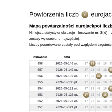
Powtórzenia liczb
eurojac
ej
Mapa powtarzalności eurojackpot liczb
Niniejsza statystyka obrazuje - losowanie nr: ${id} 
zostały wylosowane najczęściej.
Liczby posortowane zostały pod względem częstości 
losowanie
data
958
2026-05-146 wt.
17
23
47
18
3
957
2026-05-142 pt.
17
23
47
18
3
956
2026-05-139 wt.
17
23
47
18
3
955
2026-05-135 pt.
17
23
47
18
3
954
2026-05-132 wt.
17
23
47
18
3
953
2026-05-128 pt.
17
23
47
18
3
952
2026-05-125 wt.
17
23
47
18
3
951
2026-05-121 pt.
17
23
47
18
3