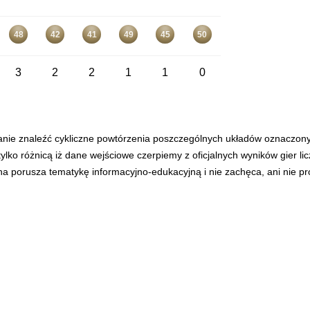
48
42
41
49
45
50
3
2
2
1
1
0
anie znaleźć cykliczne powtórzenia poszczególnych układów oznaczon
tylko różnicą iż dane wejściowe czerpiemy z oficjalnych wyników gier l
ona porusza tematykę informacyjno-edukacyjną i nie zachęca, ani nie p