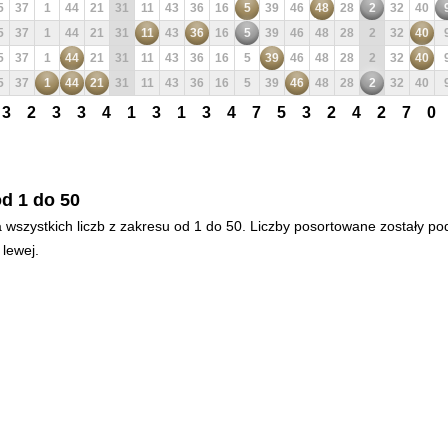
5
37
1
44
21
31
11
43
36
16
5
39
46
48
28
2
32
40
5
37
1
44
21
31
11
43
36
16
5
39
46
48
28
2
32
40
5
37
1
44
21
31
11
43
36
16
5
39
46
48
28
2
32
40
5
37
1
44
21
31
11
43
36
16
5
39
46
48
28
2
32
40
3
2
3
3
4
1
3
1
3
4
7
5
3
2
4
2
7
0
d 1 do 50
 wszystkich liczb z zakresu od 1 do 50. Liczby posortowane zostały po
 lewej.