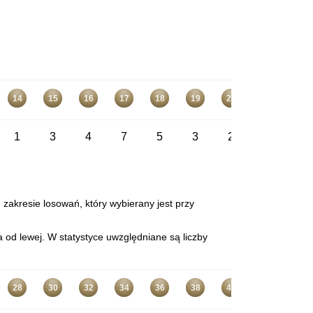
14
15
16
17
18
19
20
21
22
1
3
4
7
5
3
2
4
2
 zakresie losowań, który wybierany jest przy
 od lewej. W statystyce uwzględniane są liczby
28
30
32
34
36
38
40
42
44