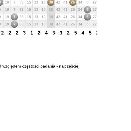
9
19
7
33
15
13
10
38
42
41
26
34
6
27
25
3
22
20
9
19
7
33
15
13
10
38
42
41
26
34
6
27
25
3
22
20
9
19
7
33
15
13
10
38
42
41
26
34
6
27
25
3
22
20
9
19
7
33
15
13
10
38
42
41
26
34
6
27
25
3
22
20
2
2
2
3
1
2
4
3
3
2
5
4
5
2
4
3
2
2
d względem częstości padania - najczęściej