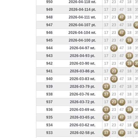
950
2026-04-118 wt.
17
23
47
18
3
949
2026-04-114 pt.
17
23
47
18
3
948
2026-04-111 wt.
17
23
47
18
3
947
2026-04-107 pt.
17
23
47
18
3
946
2026-04-104 wt.
17
23
47
18
3
945
2026-04-100 pt.
17
23
47
18
3
944
2026-04-97 wt.
17
23
47
18
3
943
2026-04-93 pt.
17
23
47
18
3
942
2026-03-90 wt.
17
23
47
18
3
941
2026-03-86 pt.
17
23
47
18
3
940
2026-03-83 wt.
17
23
47
18
3
939
2026-03-79 pt.
17
23
47
18
3
938
2026-03-76 wt.
17
23
47
18
3
937
2026-03-72 pt.
17
23
47
18
3
936
2026-03-69 wt.
17
23
47
18
3
935
2026-03-65 pt.
17
23
47
18
3
934
2026-03-62 wt.
17
23
47
18
3
933
2026-02-58 pt.
17
23
47
18
3