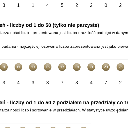
3
1
1
4
5
2
2
0
2
- liczby od 1 do 50 (tylko nie parzyste)
arzalności liczb - prezentowana jest liczba oraz ilość padnięć w danym
padania - najczęściej losowana liczba zaprezentowana jest jako pierws
9
11
13
15
17
19
21
23
25
3
4
3
3
7
3
4
7
2
- liczby od 1 do 50 z podziałem na przedziały co 10
arzalności liczb i sortowanie w przedziałach. W statystyce uwzględnia