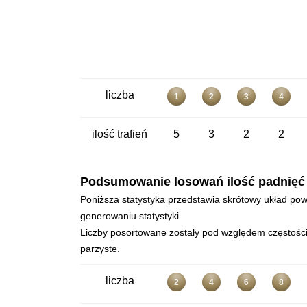
liczba
1
2
3
4
ilość trafień
5
3
2
2
Podsumowanie losowań ilość padnięć - 
Poniższa statystyka przedstawia skrótowy układ powt
generowaniu statystyki.
Liczby posortowane zostały pod względem częstości 
parzyste.
liczba
2
4
6
8