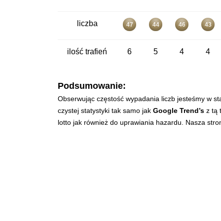
liczba
47
44
46
43
ilość trafień
6
5
4
4
Podsumowanie:
Obserwując częstość wypadania liczb jesteśmy w st
czystej statystyki tak samo jak
Google Trend’s
z tą 
lotto jak również do uprawiania hazardu. Nasza str