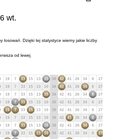
6 wt.
 losowań. Dzięki tej statystyce wiemy jakie liczby
erwsza od lewej.
9
19
7
33
15
13
10
38
42
41
26
34
6
27
25
3
22
20
9
19
7
33
15
13
10
38
42
41
26
34
6
27
25
3
22
20
9
19
7
33
15
13
10
38
42
41
26
34
6
27
25
3
22
20
9
19
7
33
15
13
10
38
42
41
26
34
6
27
25
3
22
20
9
19
7
33
15
13
10
38
42
41
26
34
6
27
25
3
22
20
9
19
7
33
15
13
10
38
42
41
26
34
6
27
25
3
22
20
9
19
7
33
15
13
10
38
42
41
26
34
6
27
25
3
22
20
9
19
7
33
15
13
10
38
42
41
26
34
6
27
25
3
22
20