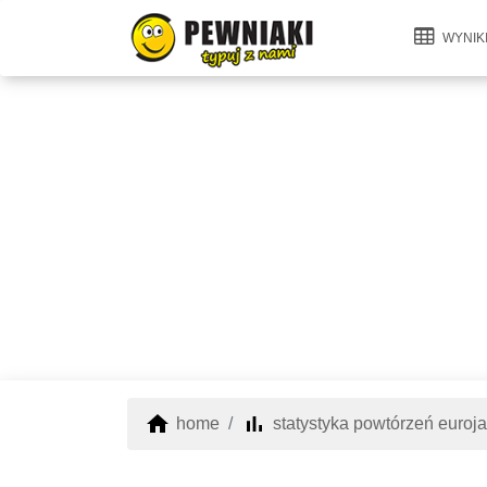
WYNIK
home
bar_chart
home
statystyka powtórzeń euroj