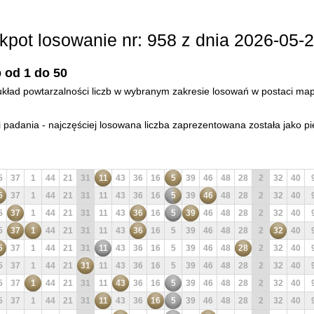
kpot losowanie nr: 958 z dnia 2026-05-2
 od 1 do 50
- układ powtarzalności liczb w wybranym zakresie losowań w postaci mapy
padania - najczęściej losowana liczba zaprezentowana została jako pi
5
37
1
44
21
31
11
43
36
16
5
39
46
48
28
2
32
40
5
37
1
44
21
31
11
43
36
16
5
39
46
48
28
2
32
40
5
37
1
44
21
31
11
43
36
16
5
39
46
48
28
2
32
40
5
37
1
44
21
31
11
43
36
16
5
39
46
48
28
2
32
40
5
37
1
44
21
31
11
43
36
16
5
39
46
48
28
2
32
40
5
37
1
44
21
31
11
43
36
16
5
39
46
48
28
2
32
40
5
37
1
44
21
31
11
43
36
16
5
39
46
48
28
2
32
40
5
37
1
44
21
31
11
43
36
16
5
39
46
48
28
2
32
40