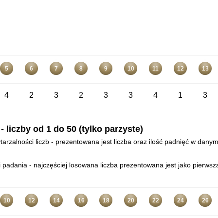
5
6
7
8
9
10
11
12
13
4
2
3
2
3
3
4
1
3
liczby od 1 do 50 (tylko parzyste)
arzalności liczb - prezentowana jest liczba oraz ilość padnięć w danym
padania - najczęściej losowana liczba prezentowana jest jako pierwsza
10
12
14
16
18
20
22
24
26