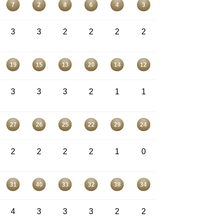
7
2
8
6
4
3
3
3
2
2
2
2
19
15
13
20
14
12
3
3
3
2
1
1
27
26
25
22
29
24
2
2
2
2
1
0
31
40
33
32
38
34
4
3
3
3
2
2