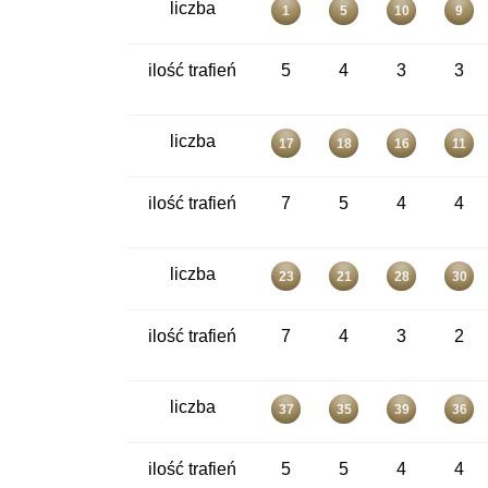
liczba
1
5
10
9
ilość trafień
5
4
3
3
liczba
17
18
16
11
ilość trafień
7
5
4
4
liczba
23
21
28
30
ilość trafień
7
4
3
2
liczba
37
35
39
36
ilość trafień
5
5
4
4