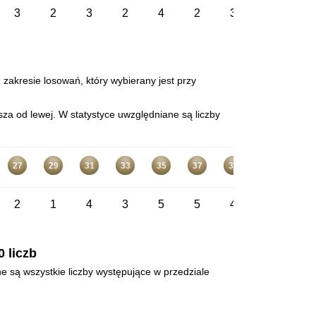
3
2
3
2
4
2
3
2
5
 zakresie losowań, który wybierany jest przy
za od lewej. W statystyce uwzględniane są liczby
27
29
31
33
35
37
39
41
43
2
1
4
3
5
5
4
2
4
 liczb
ne są wszystkie liczby występujące w przedziale