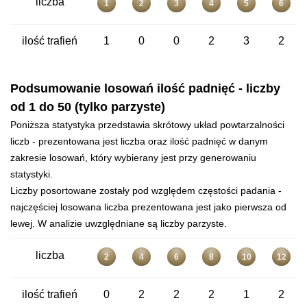
liczba
1
2
3
4
5
6
ilość trafień
1
0
0
2
3
2
Podsumowanie losowań ilość padnięć - liczby
od 1 do 50 (tylko parzyste)
Poniższa statystyka przedstawia skrótowy układ powtarzalności
liczb - prezentowana jest liczba oraz ilość padnięć w danym
zakresie losowań, który wybierany jest przy generowaniu
statystyki.
Liczby posortowane zostały pod względem częstości padania -
najczęściej losowana liczba prezentowana jest jako pierwsza od
lewej. W analizie uwzględniane są liczby parzyste.
liczba
2
4
6
8
10
12
ilość trafień
0
2
2
2
1
2