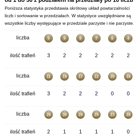
od 1 do 50 z podziałem na przedziały po 10 liczb
Poniższa statystyka przedstawia skrótowy układ powtarzalności
liczb i sortowanie w przedziałach. W statystyce uwzględniane są
wszystkie liczby występujące w przedziale parzyste i nie parzyste.
liczba
5
9
8
7
6
4
ilość trafień
3
2
2
2
2
2
liczba
11
19
17
12
20
18
ilość trafień
3
2
2
2
0
0
liczba
26
30
29
25
23
28
ilość trafień
2
1
1
1
1
0