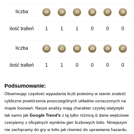
liczba
40
39
33
38
37
36
ilość trafień
1
1
1
0
0
0
liczba
43
41
50
49
48
47
ilość trafień
1
1
0
0
0
0
Podsumowanie:
Obserwując częstość wypadania liczb jesteśmy w stanie znaleźć
cykliczne powtórzenia poszczególnych układów oznaczonych na
mapie losowań. Nasze analizy mają charakter czystej statystyki
tak samo jak
Google Trend’s
z tą tylko różnicą iż dane wejściowe
czerpiemy z oficjalnych wyników gier liczbowych lotto. Niniejszym
nie zachęcamy do gry w lotto jak również do uprawiania hazardu.