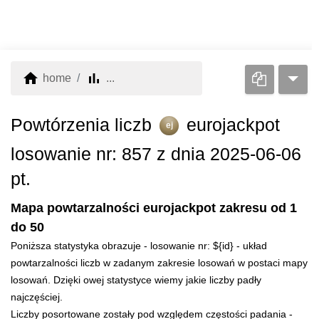
home
bar_chart
home
...
Powtórzenia liczb
eurojackpot
ej
losowanie nr: 857 z dnia 2025-06-06
pt.
Mapa powtarzalności eurojackpot zakresu od 1
do 50
Poniższa statystyka obrazuje - losowanie nr: ${id} - układ
powtarzalności liczb w zadanym zakresie losowań w postaci mapy
losowań. Dzięki owej statystyce wiemy jakie liczby padły
najczęściej.
Liczby posortowane zostały pod względem częstości padania -