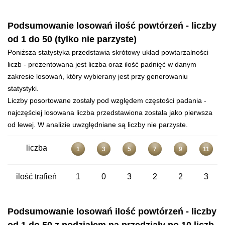
Podsumowanie losowań ilość powtórzeń - liczby
od 1 do 50 (tylko nie parzyste)
Poniższa statystyka przedstawia skrótowy układ powtarzalności
liczb - prezentowana jest liczba oraz ilość padnięć w danym
zakresie losowań, który wybierany jest przy generowaniu
statystyki.
Liczby posortowane zostały pod względem częstości padania -
najczęściej losowana liczba przedstawiona została jako pierwsza
od lewej. W analizie uwzględniane są liczby nie parzyste.
liczba
1
3
5
7
9
11
ilość trafień
1
0
3
2
2
3
Podsumowanie losowań ilość powtórzeń - liczby