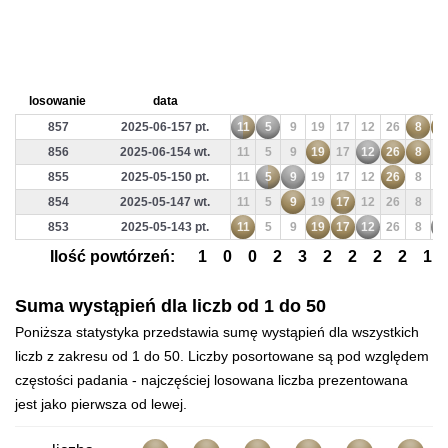
losowanie
data
857
2025-06-157 pt.
11
5
9
19
17
12
26
8
7
856
2025-06-154 wt.
11
5
9
19
17
12
26
8
7
855
2025-05-150 pt.
11
5
9
19
17
12
26
8
7
854
2025-05-147 wt.
11
5
9
19
17
12
26
8
7
853
2025-05-143 pt.
11
5
9
19
17
12
26
8
7
Ilość powtórzeń:
1
0
0
2
3
2
2
2
2
1
Suma wystąpień dla liczb od 1 do 50
Poniższa statystyka przedstawia sumę wystąpień dla wszystkich
liczb z zakresu od 1 do 50. Liczby posortowane są pod względem
częstości padania - najczęściej losowana liczba prezentowana
jest jako pierwsza od lewej.