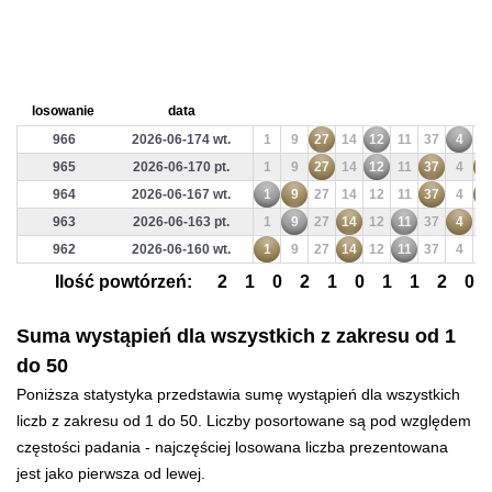
losowanie
data
966
2026-06-174 wt.
1
9
27
14
12
11
37
4
4
965
2026-06-170 pt.
1
9
27
14
12
11
37
4
4
964
2026-06-167 wt.
1
9
27
14
12
11
37
4
4
963
2026-06-163 pt.
1
9
27
14
12
11
37
4
4
962
2026-06-160 wt.
1
9
27
14
12
11
37
4
4
Ilość powtórzeń:
2
1
0
2
1
0
1
1
2
0
Suma wystąpień dla wszystkich z zakresu od 1
do 50
Poniższa statystyka przedstawia sumę wystąpień dla wszystkich
liczb z zakresu od 1 do 50. Liczby posortowane są pod względem
częstości padania - najczęściej losowana liczba prezentowana
jest jako pierwsza od lewej.