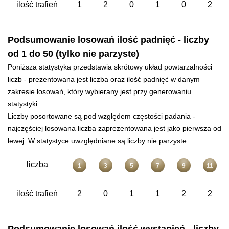
ilość trafień
1
2
0
1
0
2
Podsumowanie losowań ilość padnięć - liczby
od 1 do 50 (tylko nie parzyste)
Poniższa statystyka przedstawia skrótowy układ powtarzalności
liczb - prezentowana jest liczba oraz ilość padnięć w danym
zakresie losowań, który wybierany jest przy generowaniu
statystyki.
Liczby posortowane są pod względem częstości padania -
najczęściej losowana liczba zaprezentowana jest jako pierwsza od
lewej. W statystyce uwzględniane są liczby nie parzyste.
liczba
1
3
5
7
9
11
ilość trafień
2
0
1
1
2
2