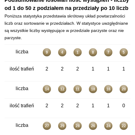
Podsumowanie losowań ilość wystąpień - liczby
od 1 do 50 z podziałem na przedziały po 10 liczb
Poniższa statystyka przedstawia skrótowy układ powtarzalności
liczb oraz sortowanie w przedziałach. W statystyce uwzględniane
są wszystkie liczby występujące w przedziale parzyste oraz nie
parzyste.
liczba
9
4
1
8
7
5
ilość trafień
2
2
2
1
1
1
liczba
14
12
11
18
16
20
ilość trafień
2
2
2
1
1
0
liczba
27
29
28
26
24
22