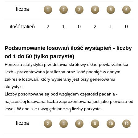
liczba
1
2
3
4
5
6
ilość trafień
2
1
0
2
1
0
Podsumowanie losowań ilość wystąpień - liczby
od 1 do 50 (tylko parzyste)
Poniższa statystyka przedstawia skrótowy układ powtarzalności
liczb - prezentowana jest liczba oraz ilość padnięć w danym
zakresie losowań, który wybierany jest przy generowaniu
statystyki.
Liczby posortowane są pod względem częstości padania -
najczęściej losowana liczba zaprezentowana jest jako pierwsza od
lewej. W analizie uwzględniane są liczby parzyste.
liczba
2
4
6
8
10
12