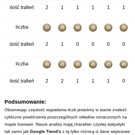
ilość trafień
2
1
1
1
1
1
liczba
37
39
40
38
36
35
ilość trafień
2
1
0
0
0
0
liczba
48
42
50
45
43
49
ilość trafień
2
2
1
1
1
0
Podsumowanie:
Obserwując częstość wypadania liczb jesteśmy w stanie znaleźć
cykliczne powtórzenia poszczególnych układów oznaczonych na
mapie losowań. Nasze analizy mają charakter czystej statystyki
tak samo jak
Google Trend’s
z tą tylko różnicą iż dane wejściowe