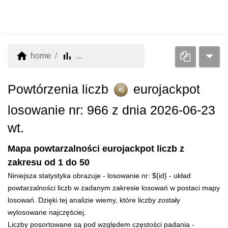
home
bar_chart
home
...
Powtórzenia liczb
eurojackpot
ej
losowanie nr: 966 z dnia 2026-06-23
wt.
Mapa powtarzalności eurojackpot liczb z
zakresu od 1 do 50
Niniejsza statystyka obrazuje - losowanie nr: ${id} - układ
powtarzalności liczb w zadanym zakresie losowań w postaci mapy
losowań. Dzięki tej analizie wiemy, które liczby zostały
wylosowane najczęściej.
Liczby posortowane są pod względem częstości padania -