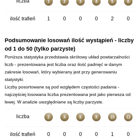
liczba
1
2
3
4
5
6
ilość trafień
1
0
0
0
2
0
Podsumowanie losowań ilość wystąpień - liczby
od 1 do 50 (tylko parzyste)
Poniższa statystyka przedstawia skrótowy układ powtarzalności
liczb - prezentowana jest liczba oraz ilość padnięć w danym
zakresie losowań, który wybierany jest przy generowaniu
statystyki.
Liczby posortowane są pod względem częstości padania -
najczęściej losowana liczba prezentowana jest jako pierwsza od
lewej. W analizie uwzględniane są liczby parzyste.
liczba
2
4
6
8
10
12
ilość trafień
0
0
0
0
1
0