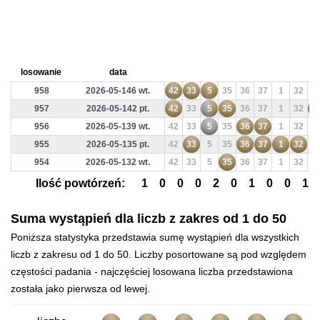
losowanie
data
958
2026-05-146 wt.
42
33
5
35
36
37
1
32
3
957
2026-05-142 pt.
42
33
5
35
36
37
1
32
3
956
2026-05-139 wt.
42
33
5
35
36
37
1
32
3
955
2026-05-135 pt.
42
33
5
35
36
37
1
32
3
954
2026-05-132 wt.
42
33
5
35
36
37
1
32
3
Ilość powtórzeń:
1
0
0
0
2
0
1
0
0
1
Suma wystąpień dla liczb z zakres od 1 do 50
Poniższa statystyka przedstawia sumę wystąpień dla wszystkich
liczb z zakresu od 1 do 50. Liczby posortowane są pod względem
częstości padania - najczęściej losowana liczba przedstawiona
została jako pierwsza od lewej.