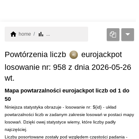
home
bar_chart
home
...
Powtórzenia liczb
eurojackpot
ej
losowanie nr: 958 z dnia 2026-05-26
wt.
Mapa powtarzalności eurojackpot liczb od 1 do
50
Niniejsza statystyka obrazuje - losowanie nr: ${id} - układ
powtarzalności liczb w zadanym zakresie losowań w postaci mapy
losowań. Dzięki owej statystyce wiemy, które liczby padły
najczęściej.
Liczby posortowane zostały pod względem częstości padania -