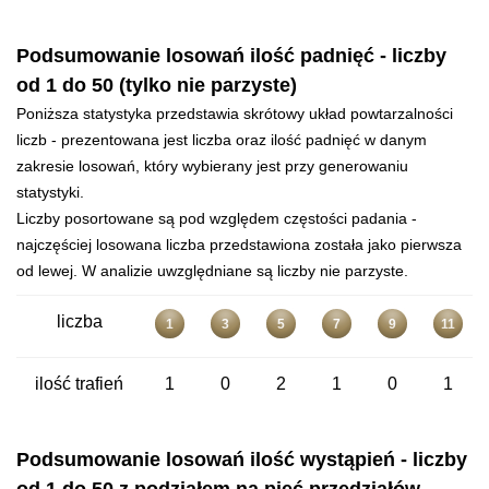
Podsumowanie losowań ilość padnięć - liczby
od 1 do 50 (tylko nie parzyste)
Poniższa statystyka przedstawia skrótowy układ powtarzalności
liczb - prezentowana jest liczba oraz ilość padnięć w danym
zakresie losowań, który wybierany jest przy generowaniu
statystyki.
Liczby posortowane są pod względem częstości padania -
najczęściej losowana liczba przedstawiona została jako pierwsza
od lewej. W analizie uwzględniane są liczby nie parzyste.
liczba
1
3
5
7
9
11
ilość trafień
1
0
2
1
0
1
Podsumowanie losowań ilość wystąpień - liczby