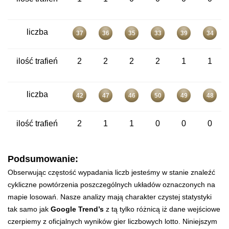
liczba
37
36
35
33
39
34
ilość trafień
2
2
2
2
1
1
liczba
42
47
46
50
49
48
ilość trafień
2
1
1
0
0
0
Podsumowanie:
Obserwując częstość wypadania liczb jesteśmy w stanie znaleźć
cykliczne powtórzenia poszczególnych układów oznaczonych na
mapie losowań. Nasze analizy mają charakter czystej statystyki
tak samo jak
Google Trend’s
z tą tylko różnicą iż dane wejściowe
czerpiemy z oficjalnych wyników gier liczbowych lotto. Niniejszym