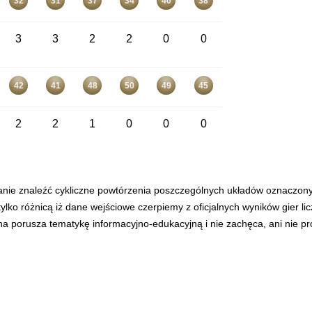
32
31
37
34
40
38
3
3
2
2
0
0
42
41
48
50
49
45
2
2
1
0
0
0
anie znaleźć cykliczne powtórzenia poszczególnych układów oznaczon
tylko różnicą iż dane wejściowe czerpiemy z oficjalnych wyników gier l
ona porusza tematykę informacyjno-edukacyjną i nie zachęca, ani nie p