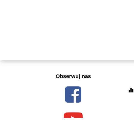
Obserwuj nas
equalize