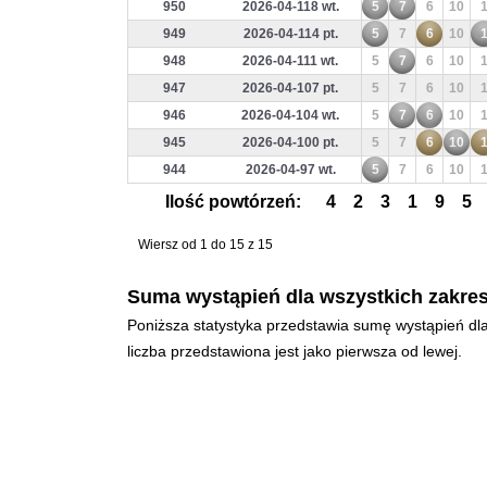
950
2026-04-118 wt.
5
7
6
10
949
2026-04-114 pt.
5
7
6
10
948
2026-04-111 wt.
5
7
6
10
947
2026-04-107 pt.
5
7
6
10
946
2026-04-104 wt.
5
7
6
10
945
2026-04-100 pt.
5
7
6
10
944
2026-04-97 wt.
5
7
6
10
Ilość powtórzeń:
4
2
3
1
9
5
Wiersz od 1 do 15 z 15
Suma wystąpień dla wszystkich zakres
Poniższa statystyka przedstawia sumę wystąpień dla
liczba przedstawiona jest jako pierwsza od lewej.