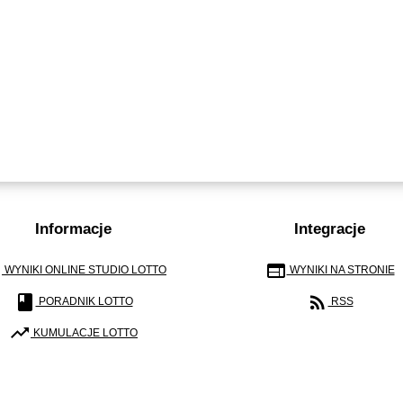
Informacje
Integracje
r
web
WYNIKI ONLINE STUDIO LOTTO
WYNIKI NA STRONIE
book
rss_feed
PORADNIK LOTTO
RSS
trending_up
KUMULACJE LOTTO