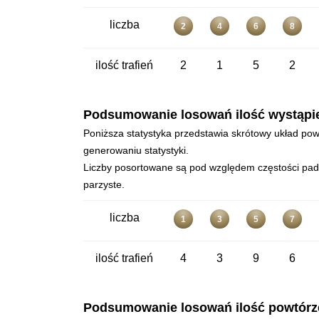
liczba
2
4
6
8
ilość trafień
2
1
5
2
Podsumowanie losowań ilość wystąpień 
Poniższa statystyka przedstawia skrótowy układ powt
generowaniu statystyki.
Liczby posortowane są pod względem częstości padan
parzyste.
liczba
1
3
5
7
ilość trafień
4
3
9
6
Podsumowanie losowań ilość powtórzeń