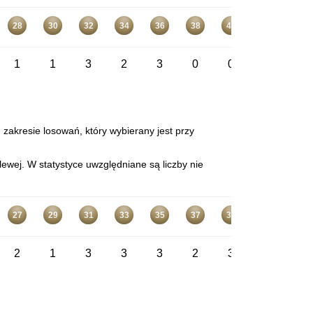
28
30
32
34
36
38
40
42
44
1
1
3
2
3
0
0
2
2
 zakresie losowań, który wybierany jest przy
ewej. W statystyce uwzględniane są liczby nie
27
29
31
33
35
37
39
41
43
2
1
3
3
3
2
3
2
3