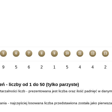
5
6
7
8
9
10
11
12
13
9
5
6
2
1
5
4
4
2
- liczby od 1 do 50 (tylko parzyste)
arzalności liczb - prezentowana jest liczba oraz ilość padnięć w danym
ia - najczęściej losowana liczba przedstawiona została jako pierwsza 