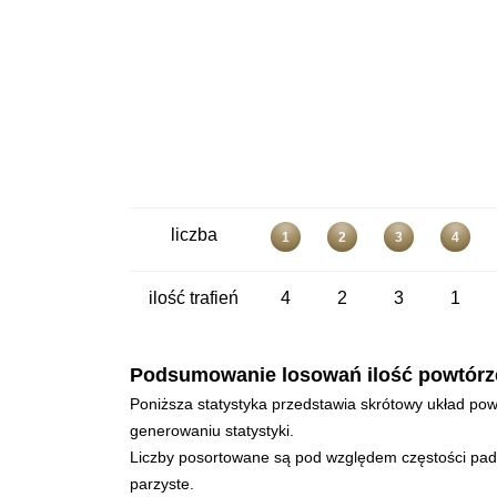
liczba
1
2
3
4
ilość trafień
4
2
3
1
Podsumowanie losowań ilość powtórzeń 
Poniższa statystyka przedstawia skrótowy układ powt
generowaniu statystyki.
Liczby posortowane są pod względem częstości padan
parzyste.