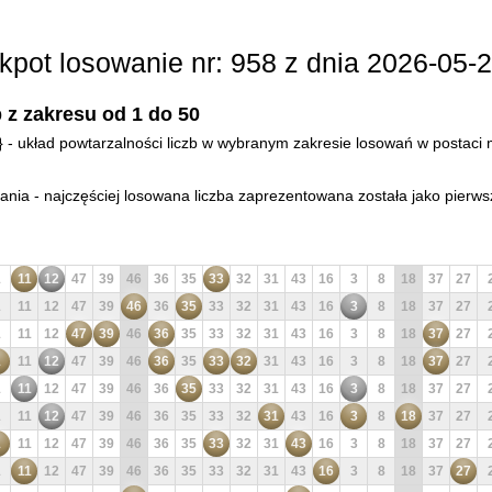
kpot losowanie nr: 958 z dnia 2026-05-2
 z zakresu od 1 do 50
d} - układ powtarzalności liczb w wybranym zakresie losowań w postaci 
ia - najczęściej losowana liczba zaprezentowana została jako pierws
1
11
12
47
39
46
36
35
33
32
31
43
16
3
8
18
37
27
1
11
12
47
39
46
36
35
33
32
31
43
16
3
8
18
37
27
1
11
12
47
39
46
36
35
33
32
31
43
16
3
8
18
37
27
1
11
12
47
39
46
36
35
33
32
31
43
16
3
8
18
37
27
1
11
12
47
39
46
36
35
33
32
31
43
16
3
8
18
37
27
1
11
12
47
39
46
36
35
33
32
31
43
16
3
8
18
37
27
1
11
12
47
39
46
36
35
33
32
31
43
16
3
8
18
37
27
1
11
12
47
39
46
36
35
33
32
31
43
16
3
8
18
37
27