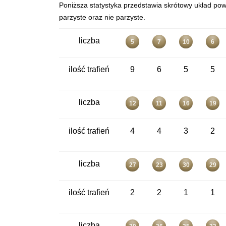
Poniższa statystyka przedstawia skrótowy układ powt
parzyste oraz nie parzyste.
liczba
5
7
10
6
ilość trafień
9
6
5
5
liczba
12
11
16
19
ilość trafień
4
4
3
2
liczba
27
23
30
29
ilość trafień
2
2
1
1
liczba