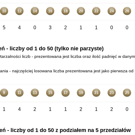
10
12
14
16
18
20
22
24
26
5
4
0
3
2
1
1
0
0
- liczby od 1 do 50 (tylko nie parzyste)
arzalności liczb - prezentowana jest liczba oraz ilość padnięć w danym
ia - najczęściej losowana liczba prezentowana jest jako pierwsza od l
9
11
13
15
17
19
21
23
25
1
4
2
1
1
2
1
2
0
 - liczby od 1 do 50 z podziałem na 5 przedziałów