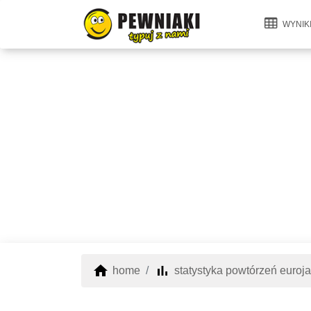
WYNIK
home
bar_chart
home
statystyka powtórzeń euroj