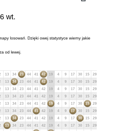
6 wt.
mapy losowań. Dzięki owej statystyce wiemy jakie
za od lewej.
2
13
34
23
44
41
42
19
4
9
17
30
15
29
28
48
21
20
2
13
34
23
44
41
42
19
4
9
17
30
15
29
28
48
21
20
2
13
34
23
44
41
42
19
4
9
17
30
15
29
28
48
21
20
2
13
34
23
44
41
42
19
4
9
17
30
15
29
28
48
21
20
2
13
34
23
44
41
42
19
4
9
17
30
15
29
28
48
21
20
2
13
34
23
44
41
42
19
4
9
17
30
15
29
28
48
21
20
2
13
34
23
44
41
42
19
4
9
17
30
15
29
28
48
21
20
2
13
34
23
44
41
42
19
4
9
17
30
15
29
28
48
21
20