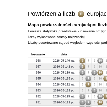
Powtórzenia liczb
eurojac
ej
Mapa powtarzalności eurojackpot liczb
Poniższa statystyka przedstawia - losowanie nr: ${i
liczby wylosowane zostały najczęściej.
Liczby posortowane są pod względem częstości padan
losowanie
data
958
2026-05-146 wt.
5
7
6
10
957
2026-05-142 pt.
5
7
6
10
956
2026-05-139 wt.
5
7
6
10
955
2026-05-135 pt.
5
7
6
10
954
2026-05-132 wt.
5
7
6
10
953
2026-05-128 pt.
5
7
6
10
952
2026-05-125 wt.
5
7
6
10
951
2026-05-121 pt.
5
7
6
10