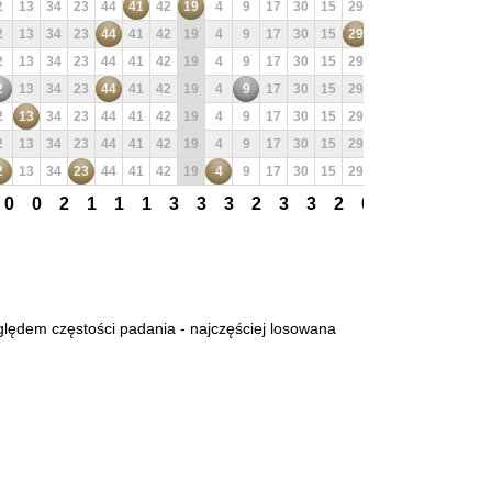
2
13
34
23
44
41
42
19
4
9
17
30
15
29
28
48
21
20
2
13
34
23
44
41
42
19
4
9
17
30
15
29
28
48
21
20
2
13
34
23
44
41
42
19
4
9
17
30
15
29
28
48
21
20
2
13
34
23
44
41
42
19
4
9
17
30
15
29
28
48
21
20
2
13
34
23
44
41
42
19
4
9
17
30
15
29
28
48
21
20
2
13
34
23
44
41
42
19
4
9
17
30
15
29
28
48
21
20
2
13
34
23
44
41
42
19
4
9
17
30
15
29
28
48
21
20
0
0
2
1
1
1
3
3
3
2
3
3
2
0
3
0
2
2
ględem częstości padania - najczęściej losowana