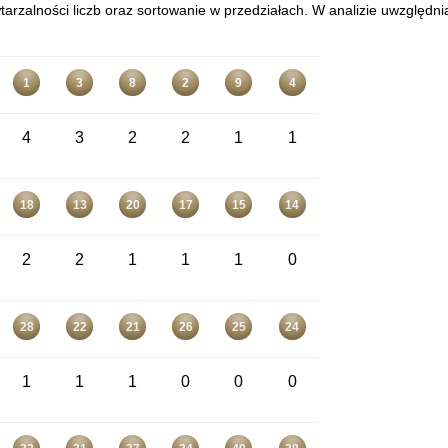
arzalności liczb oraz sortowanie w przedziałach. W analizie uwzględni
1
3
8
2
9
4
4
3
2
2
1
1
18
13
20
17
15
14
2
2
1
1
1
0
28
22
21
26
25
24
1
1
1
0
0
0