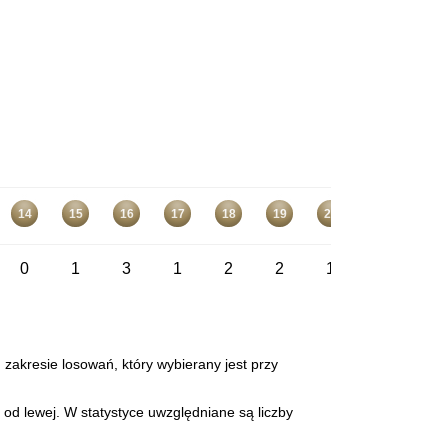
14
15
16
17
18
19
20
21
22
0
1
3
1
2
2
1
1
1
 zakresie losowań, który wybierany jest przy
od lewej. W statystyce uwzględniane są liczby