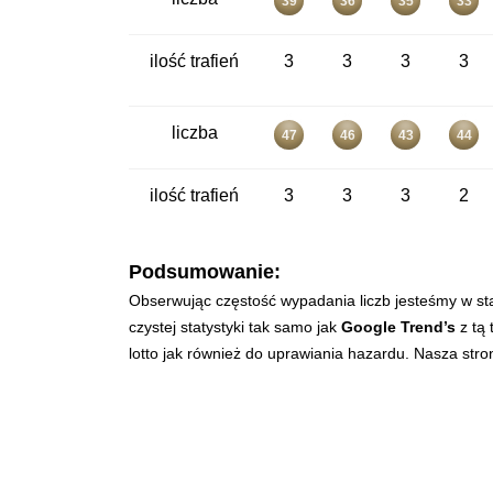
39
36
35
33
ilość trafień
3
3
3
3
liczba
47
46
43
44
ilość trafień
3
3
3
2
Podsumowanie:
Obserwując częstość wypadania liczb jesteśmy w st
czystej statystyki tak samo jak
Google Trend’s
z tą 
lotto jak również do uprawiania hazardu. Nasza str