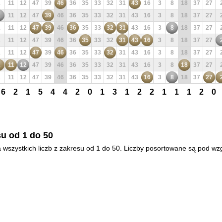
1
11
12
47
39
46
36
35
33
32
31
43
16
3
8
18
37
27
1
11
12
47
39
46
36
35
33
32
31
43
16
3
8
18
37
27
1
11
12
47
39
46
36
35
33
32
31
43
16
3
8
18
37
27
1
11
12
47
39
46
36
35
33
32
31
43
16
3
8
18
37
27
1
11
12
47
39
46
36
35
33
32
31
43
16
3
8
18
37
27
1
11
12
47
39
46
36
35
33
32
31
43
16
3
8
18
37
27
1
11
12
47
39
46
36
35
33
32
31
43
16
3
8
18
37
27
6
2
1
5
4
4
2
0
1
3
1
2
2
1
1
1
2
0
u od 1 do 50
 wszystkich liczb z zakresu od 1 do 50. Liczby posortowane są pod wz