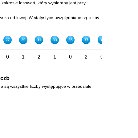
 zakresie losowań, który wybierany jest przy
wsza od lewej. W statystyce uwzględniane są liczby
27
29
31
33
35
37
39
41
43
0
1
2
1
0
2
0
1
3
iczb
ne są wszystkie liczby występujące w przedziale