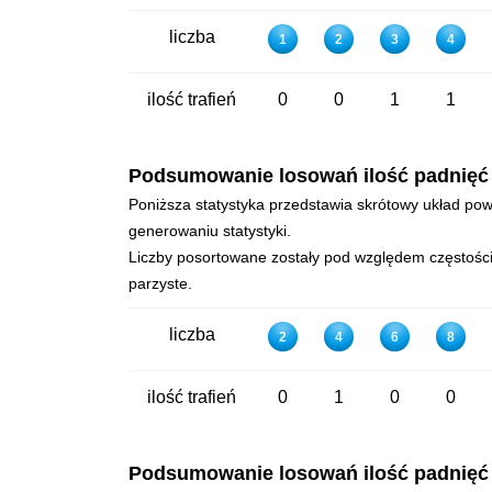
liczba
1
2
3
4
ilość trafień
0
0
1
1
Podsumowanie losowań ilość padnięć - 
Poniższa statystyka przedstawia skrótowy układ powt
generowaniu statystyki.
Liczby posortowane zostały pod względem częstości 
parzyste.
liczba
2
4
6
8
ilość trafień
0
1
0
0
Podsumowanie losowań ilość padnięć - 