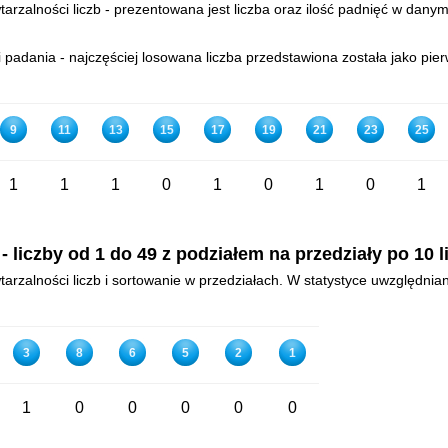
arzalności liczb - prezentowana jest liczba oraz ilość padnięć w danym
padania - najczęściej losowana liczba przedstawiona została jako pier
9
11
13
15
17
19
21
23
25
1
1
1
0
1
0
1
0
1
liczby od 1 do 49 z podziałem na przedziały po 10 l
arzalności liczb i sortowanie w przedziałach. W statystyce uwzględnia
3
8
6
5
2
1
1
0
0
0
0
0