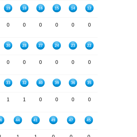
19
18
16
15
14
12
0
0
0
0
0
0
30
28
27
24
23
22
0
0
0
0
0
0
33
32
40
39
36
35
1
1
0
0
0
0
6
44
41
49
47
45
1
1
1
0
0
0