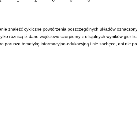
anie znaleźć cykliczne powtórzenia poszczególnych układów oznaczon
tylko różnicą iż dane wejściowe czerpiemy z oficjalnych wyników gier l
ona porusza tematykę informacyjno-edukacyjną i nie zachęca, ani nie p