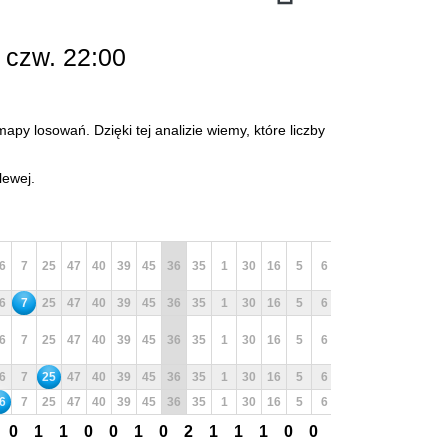
 czw. 22:00
apy losowań. Dzięki tej analizie wiemy, które liczby
lewej.
6
7
25
47
40
39
45
36
35
1
30
16
5
6
8
12
14
15
6
7
25
47
40
39
45
36
35
1
30
16
5
6
8
12
14
15
6
7
25
47
40
39
45
36
35
1
30
16
5
6
8
12
14
15
6
7
25
47
40
39
45
36
35
1
30
16
5
6
8
12
14
15
6
7
25
47
40
39
45
36
35
1
30
16
5
6
8
12
14
15
0
1
1
0
0
1
0
2
1
1
1
0
0
2
1
0
0
1