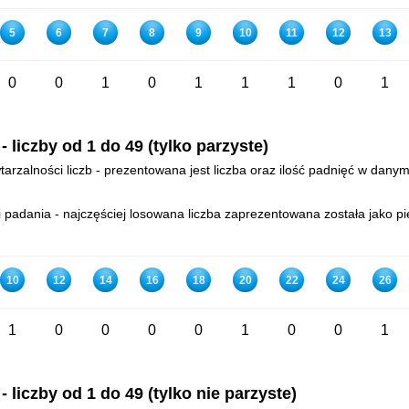
5
6
7
8
9
10
11
12
13
0
0
1
0
1
1
1
0
1
liczby od 1 do 49 (tylko parzyste)
arzalności liczb - prezentowana jest liczba oraz ilość padnięć w danym
padania - najczęściej losowana liczba zaprezentowana została jako pie
10
12
14
16
18
20
22
24
26
1
0
0
0
0
1
0
0
1
liczby od 1 do 49 (tylko nie parzyste)