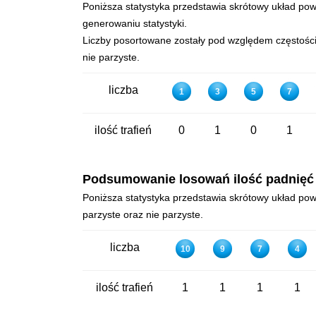
Poniższa statystyka przedstawia skrótowy układ powt
generowaniu statystyki.
Liczby posortowane zostały pod względem częstości 
nie parzyste.
liczba
1
3
5
7
ilość trafień
0
1
0
1
Podsumowanie losowań ilość padnięć - 
Poniższa statystyka przedstawia skrótowy układ powt
parzyste oraz nie parzyste.
liczba
10
9
7
4
ilość trafień
1
1
1
1