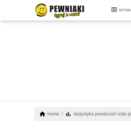
WYNIK
home
bar_chart
home
statystyka powtórzeń lotto p