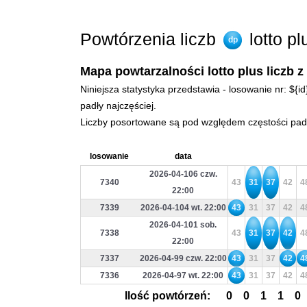
Powtórzenia liczb
lotto p
dp
Mapa powtarzalności lotto plus liczb z
Niniejsza statystyka przedstawia - losowanie nr: ${i
padły najczęściej.
Liczby posortowane są pod względem częstości padan
losowanie
data
2026-04-106 czw.
7340
43
31
37
42
4
22:00
7339
2026-04-104 wt. 22:00
43
31
37
42
4
2026-04-101 sob.
7338
43
31
37
42
4
22:00
7337
2026-04-99 czw. 22:00
43
31
37
42
4
7336
2026-04-97 wt. 22:00
43
31
37
42
4
Ilość powtórzeń:
0
0
1
1
0