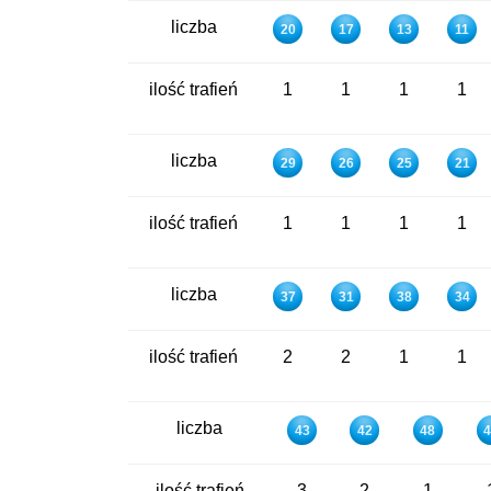
liczba
20
17
13
11
ilość trafień
1
1
1
1
liczba
29
26
25
21
ilość trafień
1
1
1
1
liczba
37
31
38
34
ilość trafień
2
2
1
1
liczba
43
42
48
4
ilość trafień
3
2
1