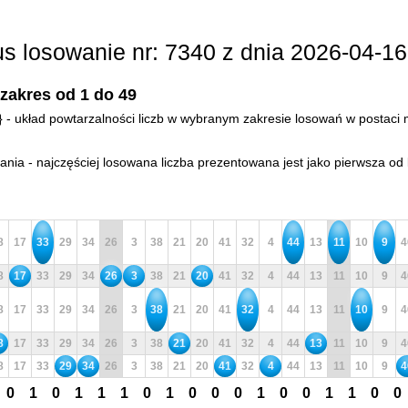
lus losowanie nr: 7340 z dnia 2026-04-16
 zakres od 1 do 49
d} - układ powtarzalności liczb w wybranym zakresie losowań w postaci m
ia - najczęściej losowana liczba prezentowana jest jako pierwsza od 
8
17
33
29
34
26
3
38
21
20
41
32
4
44
13
11
10
9
4
8
17
33
29
34
26
3
38
21
20
41
32
4
44
13
11
10
9
4
8
17
33
29
34
26
3
38
21
20
41
32
4
44
13
11
10
9
4
8
17
33
29
34
26
3
38
21
20
41
32
4
44
13
11
10
9
4
8
17
33
29
34
26
3
38
21
20
41
32
4
44
13
11
10
9
4
0
1
0
1
1
1
0
1
0
0
0
1
0
0
1
1
0
0