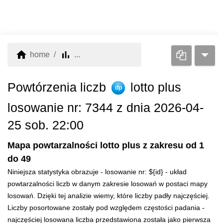
home
bar_chart
home
...
Powtórzenia liczb
lotto plus
dp
losowanie nr: 7344 z dnia 2026-04-
25 sob. 22:00
Mapa powtarzalności lotto plus z zakresu od 1
do 49
Niniejsza statystyka obrazuje - losowanie nr: ${id} - układ
powtarzalności liczb w danym zakresie losowań w postaci mapy
losowań. Dzięki tej analizie wiemy, które liczby padły najczęściej.
Liczby posortowane zostały pod względem częstości padania -
najczęściej losowana liczba przedstawiona została jako pierwsza