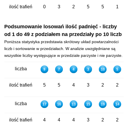
ilość trafień
0
3
2
5
5
1
Podsumowanie losowań ilość padnięć - liczby
od 1 do 49 z podziałem na przedziały po 10 liczb
Poniższa statystyka przedstawia skrótowy układ powtarzalności
liczb i sortowanie w przedziałach. W analizie uwzględniane są
wszystkie liczby występujące w przedziale parzyste i nie parzyste.
liczba
9
7
4
3
10
5
ilość trafień
5
5
4
3
2
2
liczba
17
16
13
15
19
14
ilość trafień
4
4
4
3
2
2