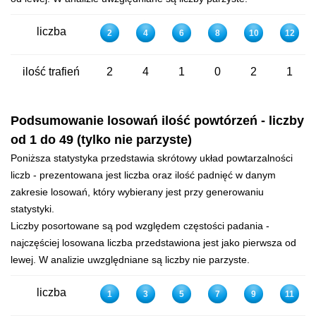
liczba
2
4
6
8
10
12
ilość trafień
2
4
1
0
2
1
Podsumowanie losowań ilość powtórzeń - liczby
od 1 do 49 (tylko nie parzyste)
Poniższa statystyka przedstawia skrótowy układ powtarzalności
liczb - prezentowana jest liczba oraz ilość padnięć w danym
zakresie losowań, który wybierany jest przy generowaniu
statystyki.
Liczby posortowane są pod względem częstości padania -
najczęściej losowana liczba przedstawiona jest jako pierwsza od
lewej. W analizie uwzględniane są liczby nie parzyste.
liczba
1
3
5
7
9
11