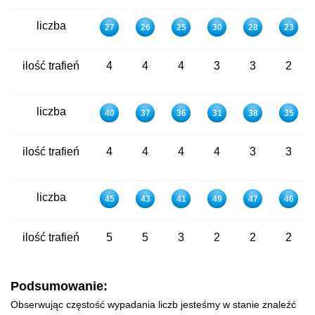
liczba
27
26
25
30
28
23
ilość trafień
4
4
4
3
3
2
liczba
40
37
36
31
38
35
ilość trafień
4
4
4
4
3
3
liczba
45
43
41
49
47
46
ilość trafień
5
5
3
2
2
2
Podsumowanie:
Obserwując częstość wypadania liczb jesteśmy w stanie znaleźć