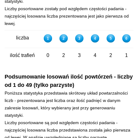
statystyki.
Liczby posortowane zostały pod względem częstości padania -
najczęściej losowana liczba prezentowana jest jako pierwsza od
lewej.
liczba
1
2
3
4
5
6
ilość trafień
0
2
3
4
2
1
Podsumowanie losowań ilość powtórzeń - liczby
od 1 do 49 (tylko parzyste)
Poniższa statystyka przedstawia skrótowy układ powtarzalności
liczb - prezentowana jest liczba oraz ilość padnięć w danym
zakresie losowań, który wybierany jest przy generowaniu
statystyki.
Liczby posortowane są pod względem częstości padania -
najczęściej losowana liczba przedstawiona została jako pierwsza
od lewej. W analizie uwzględniane są liczby parzyste.