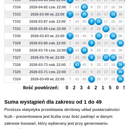
7335
2026-04-94 sob. 22:00
7
43
45
9
25
17
16
36
1
7334
2026-04-92 czw. 22:00
7
43
45
9
25
17
16
36
1
7333
2026-03-90 wt. 22:00
7
43
45
9
25
17
16
36
1
7332
2026-03-87 sob. 22:00
7
43
45
9
25
17
16
36
1
7331
2026-03-85 czw. 22:00
7
43
45
9
25
17
16
36
1
7330
2026-03-83 wt. 22:00
7
43
45
9
25
17
16
36
1
7329
2026-03-80 sob. 22:00
7
43
45
9
25
17
16
36
1
7328
2026-03-78 czw. 22:00
7
43
45
9
25
17
16
36
1
7327
2026-03-76 wt. 22:00
7
43
45
9
25
17
16
36
1
7326
2026-03-73 sob. 22:00
7
43
45
9
25
17
16
36
1
7325
2026-03-71 czw. 22:00
7
43
45
9
25
17
16
36
1
7324
2026-03-69 wt. 22:00
7
43
45
9
25
17
16
36
1
Ilość powtórzeń:
0
2
3
4
2
1
5
0
5
Suma wystąpień dla zakresu od 1 do 49
Poniższa statystyka przedstawia skrótowy układ powtarzalności
liczb - prezentowana jest liczba oraz ilość padnięć w danym
zakresie losowań, który wybierany jest przy generowaniu