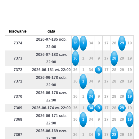
losowanie
data
2026-07-185 sob.
7374
36
1
34
9
17
28
29
19
4
22:00
2026-07-183 czw.
7373
36
1
34
9
17
28
29
19
4
22:00
7372
2026-06-181 wt. 22:00
36
1
34
9
17
28
29
19
4
2026-06-178 sob.
7371
36
1
34
9
17
28
29
19
4
22:00
2026-06-176 czw.
7370
36
1
34
9
17
28
29
19
4
22:00
7369
2026-06-174 wt. 22:00
36
1
34
9
17
28
29
19
4
2026-06-171 sob.
7368
36
1
34
9
17
28
29
19
4
22:00
2026-06-169 czw.
7367
36
1
34
9
17
28
29
19
4
22:00