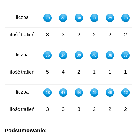
liczba
29
28
30
27
25
23
ilość trafień
3
3
2
2
2
2
liczba
36
34
39
40
38
37
ilość trafień
5
4
2
1
1
1
liczba
48
47
44
49
46
42
ilość trafień
3
3
3
2
2
2
Podsumowanie: