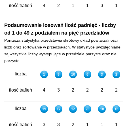
ilość trafień
4
2
1
1
3
1
Podsumowanie losowań ilość padnięć - liczby
od 1 do 49 z podziałem na pięć przedziałów
Poniższa statystyka przedstawia skrótowy układ powtarzalności
liczb oraz sortowanie w przedziałach. W statystyce uwzględniane
są wszystkie liczby występujące w przedziale parzyste oraz nie
parzyste.
liczba
1
9
10
6
3
2
ilość trafień
4
3
2
2
2
2
liczba
19
17
12
20
18
16
ilość trafień
3
3
2
1
1
1