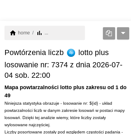
home
bar_chart
home
...
Powtórzenia liczb
lotto plus
dp
losowanie nr: 7374 z dnia 2026-07-
04 sob. 22:00
Mapa powtarzalności lotto plus zakresu od 1 do
49
Niniejsza statystyka obrazuje - losowanie nr: ${id} - układ
powtarzalności liczb w danym zakresie losowań w postaci mapy
losowań. Dzięki tej analizie wiemy, które liczby zostały
wylosowane najczęściej.
Liczby posortowane zostały pod względem częstości padania -