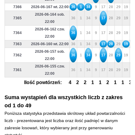
7366
2026-06-167 wt. 22:00
36
1
34
9
17
28
29
19
4
2026-06-164 sob.
7365
36
1
34
9
17
28
29
19
4
22:00
2026-06-162 czw.
7364
36
1
34
9
17
28
29
19
4
22:00
7363
2026-06-160 wt. 22:00
36
1
34
9
17
28
29
19
4
2026-06-157 sob.
7362
36
1
34
9
17
28
29
19
4
22:00
2026-06-155 czw.
7361
36
1
34
9
17
28
29
19
4
22:00
Ilość powtórzeń:
4
2
2
1
1
2
1
1
3
Suma wystąpień dla wszystkich liczb z zakres
od 1 do 49
Poniższa statystyka przedstawia skrótowy układ powtarzalności
liczb - prezentowana jest liczba oraz ilość padnięć w danym
zakresie losowań, który wybierany jest przy generowaniu