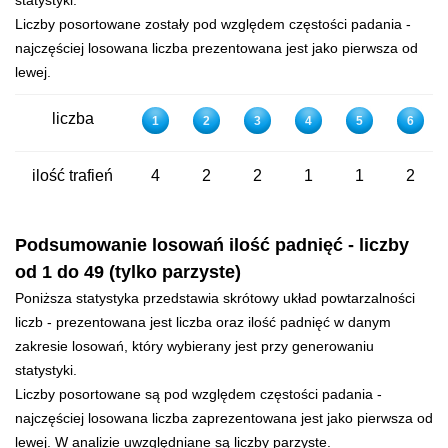
statystyki.
Liczby posortowane zostały pod względem częstości padania -
najczęściej losowana liczba prezentowana jest jako pierwsza od
lewej.
liczba
1
2
3
4
5
6
ilość trafień
4
2
2
1
1
2
Podsumowanie losowań ilość padnięć - liczby
od 1 do 49 (tylko parzyste)
Poniższa statystyka przedstawia skrótowy układ powtarzalności
liczb - prezentowana jest liczba oraz ilość padnięć w danym
zakresie losowań, który wybierany jest przy generowaniu
statystyki.
Liczby posortowane są pod względem częstości padania -
najczęściej losowana liczba zaprezentowana jest jako pierwsza od
lewej. W analizie uwzględniane są liczby parzyste.