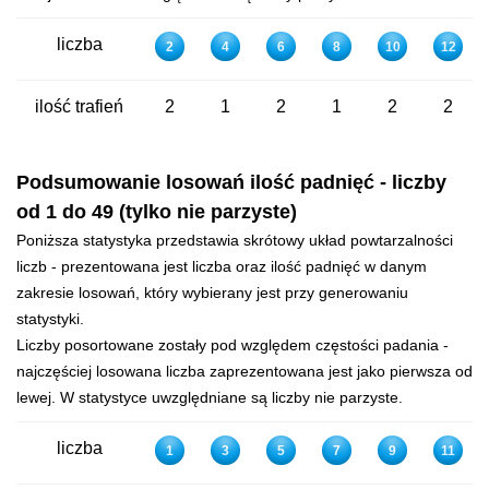
liczba
2
4
6
8
10
12
ilość trafień
2
1
2
1
2
2
Podsumowanie losowań ilość padnięć - liczby
od 1 do 49 (tylko nie parzyste)
Poniższa statystyka przedstawia skrótowy układ powtarzalności
liczb - prezentowana jest liczba oraz ilość padnięć w danym
zakresie losowań, który wybierany jest przy generowaniu
statystyki.
Liczby posortowane zostały pod względem częstości padania -
najczęściej losowana liczba zaprezentowana jest jako pierwsza od
lewej. W statystyce uwzględniane są liczby nie parzyste.
liczba
1
3
5
7
9
11