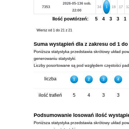
2026-05-136 sob.
7353
34
1
19
17
1
22:00
Ilość powtórzeń:
5
4
3
3
1
Wiersz od 1 do 21 z 21
Suma wystąpień dla z zakresu od 1 do
Poniższa statystyka przedstawia skrótowy układ powt
generowaniu statystyki.
Liczby posortowane są pod względem częstości padan
liczba
1
2
3
4
ilość trafień
5
4
3
3
Podsumowanie losowań ilość wystąpień 
Poniższa statystyka przedstawia skrótowy układ powt