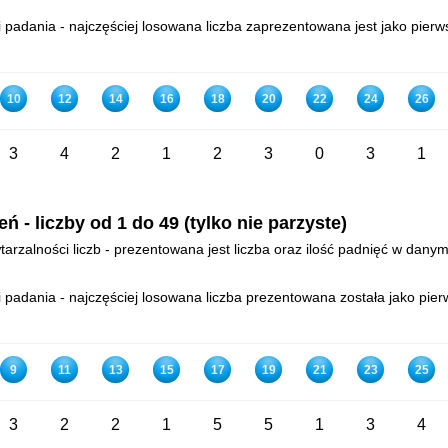
padania - najczęściej losowana liczba zaprezentowana jest jako pierws
10
12
14
16
18
20
22
24
26
3
4
2
1
2
3
0
3
1
- liczby od 1 do 49 (tylko nie parzyste)
arzalności liczb - prezentowana jest liczba oraz ilość padnięć w danym
padania - najczęściej losowana liczba prezentowana została jako pierw
9
11
13
15
17
19
21
23
25
3
2
2
1
5
5
1
3
4