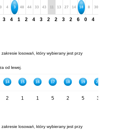
0
4
3
48
44
33
43
11
13
27
14
18
8
30
31
37
26
5
3
4
1
2
4
3
2
2
3
2
6
0
4
1
3
3
1
3
 zakresie losowań, który wybierany jest przy
za od lewej.
14
15
16
17
18
19
20
21
22
2
1
1
5
2
5
3
1
0
 zakresie losowań, który wybierany jest przy