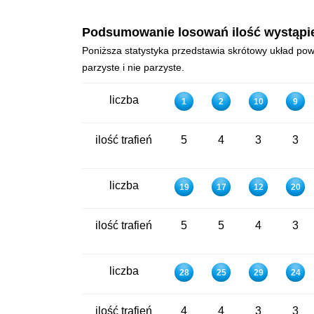
Podsumowanie losowań ilość wystąpień
Poniższa statystyka przedstawia skrótowy układ powt
parzyste i nie parzyste.
liczba
1
2
10
9
ilość trafień
5
4
3
3
liczba
19
17
12
20
ilość trafień
5
5
4
3
liczba
28
25
29
24
ilość trafień
4
4
3
3