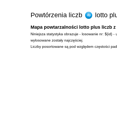
Powtórzenia liczb
lotto p
dp
Mapa powtarzalności lotto plus liczb z
Niniejsza statystyka obrazuje - losowanie nr: ${id} 
wylosowane zostały najczęściej.
Liczby posortowane są pod względem częstości padan