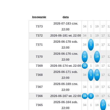
losowanie
data
2026-07-183 czw.
7373
34
1
19
17
1
22:00
7372
2026-06-181 wt. 22:00
34
1
19
17
1
2026-06-178 sob.
7371
34
1
19
17
1
22:00
2026-06-176 czw.
7370
34
1
19
17
1
22:00
7369
2026-06-174 wt. 22:00
34
1
19
17
1
2026-06-171 sob.
7368
34
1
19
17
1
22:00
2026-06-169 czw.
7367
34
1
19
17
1
22:00
7366
2026-06-167 wt. 22:00
34
1
19
17
1
2026-06-164 sob.
7365
34
1
19
17
1
22:00