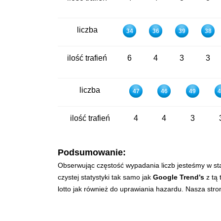
liczba
34
36
39
38
ilość trafień
6
4
3
3
liczba
47
46
49
4
ilość trafień
4
4
3
Podsumowanie:
Obserwując częstość wypadania liczb jesteśmy w st
czystej statystyki tak samo jak
Google Trend’s
z tą 
lotto jak również do uprawiania hazardu. Nasza str