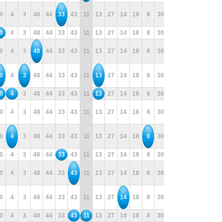
0
4
3
48
44
33
43
11
13
27
14
18
8
30
31
37
26
5
0
4
3
48
44
33
43
11
13
27
14
18
8
30
31
37
26
5
0
4
3
48
44
33
43
11
13
27
14
18
8
30
31
37
26
5
0
4
3
48
44
33
43
11
13
27
14
18
8
30
31
37
26
5
0
4
3
48
44
33
43
11
13
27
14
18
8
30
31
37
26
5
0
4
3
48
44
33
43
11
13
27
14
18
8
30
31
37
26
5
0
4
3
48
44
33
43
11
13
27
14
18
8
30
31
37
26
5
0
4
3
48
44
33
43
11
13
27
14
18
8
30
31
37
26
5
0
4
3
48
44
33
43
11
13
27
14
18
8
30
31
37
26
5
0
4
3
48
44
33
43
11
13
27
14
18
8
30
31
37
26
5
0
4
3
48
44
33
43
11
13
27
14
18
8
30
31
37
26
5