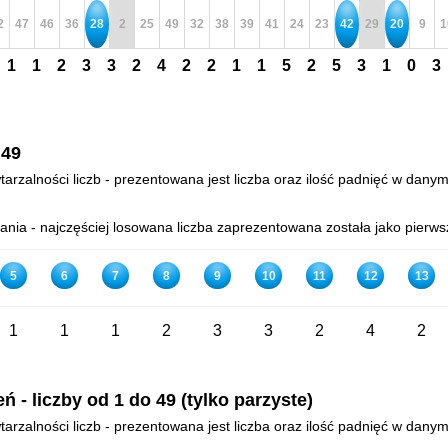
2
47
46
36
28
2
25
49
32
38
39
41
24
23
42
29
20
9
1
1
1
2
3
3
2
4
2
2
1
1
5
2
5
3
1
0
3
 49
arzalności liczb - prezentowana jest liczba oraz ilość padnięć w danym
ia - najczęściej losowana liczba zaprezentowana została jako pierws
5
6
7
8
9
10
11
12
13
1
1
1
2
3
3
2
4
2
- liczby od 1 do 49 (tylko parzyste)
arzalności liczb - prezentowana jest liczba oraz ilość padnięć w danym