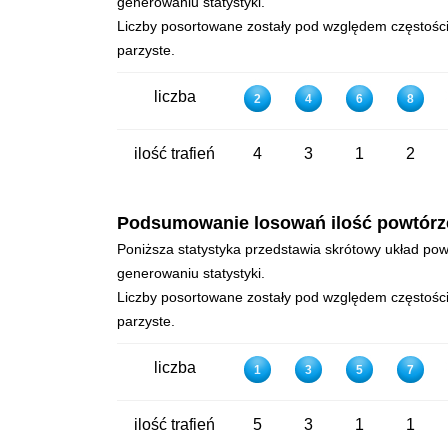
generowaniu statystyki.
Liczby posortowane zostały pod względem częstości 
parzyste.
liczba
2
4
6
8
ilość trafień
4
3
1
2
Podsumowanie losowań ilość powtórzeń 
Poniższa statystyka przedstawia skrótowy układ powt
generowaniu statystyki.
Liczby posortowane zostały pod względem częstości 
parzyste.
liczba
1
3
5
7
ilość trafień
5
3
1
1