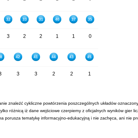
32
33
31
40
37
35
3
2
2
1
1
0
8
42
41
44
43
45
3
3
3
2
2
1
anie znaleźć cykliczne powtórzenia poszczególnych układów oznaczon
tylko różnicą iż dane wejściowe czerpiemy z oficjalnych wyników gier l
ona porusza tematykę informacyjno-edukacyjną i nie zachęca, ani nie p