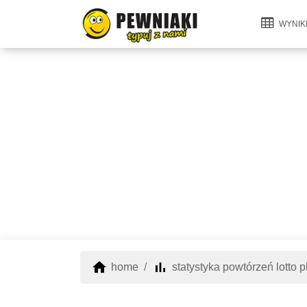
WYNIK
home
bar_chart
home
statystyka powtórzeń lotto p