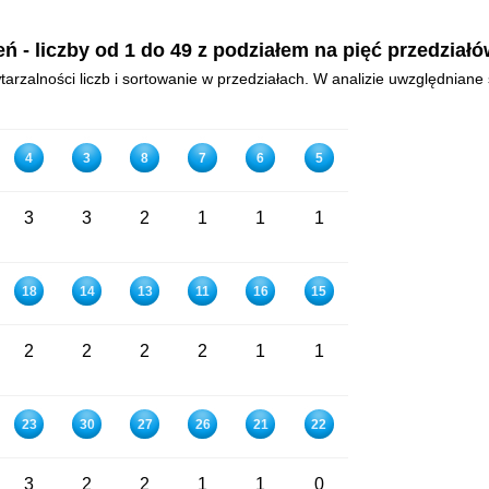
 - liczby od 1 do 49 z podziałem na pięć przedział
arzalności liczb i sortowanie w przedziałach. W analizie uwzględniane 
4
3
8
7
6
5
3
3
2
1
1
1
18
14
13
11
16
15
2
2
2
2
1
1
23
30
27
26
21
22
3
2
2
1
1
0