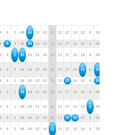
0
4
3
48
44
33
43
11
13
27
14
18
8
30
31
37
26
5
0
4
3
48
44
33
43
11
13
27
14
18
8
30
31
37
26
5
0
4
3
48
44
33
43
11
13
27
14
18
8
30
31
37
26
5
0
4
3
48
44
33
43
11
13
27
14
18
8
30
31
37
26
5
0
4
3
48
44
33
43
11
13
27
14
18
8
30
31
37
26
5
0
4
3
48
44
33
43
11
13
27
14
18
8
30
31
37
26
5
0
4
3
48
44
33
43
11
13
27
14
18
8
30
31
37
26
5
0
4
3
48
44
33
43
11
13
27
14
18
8
30
31
37
26
5
0
4
3
48
44
33
43
11
13
27
14
18
8
30
31
37
26
5