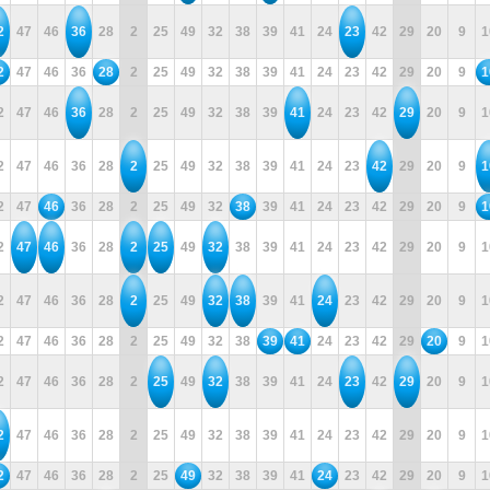
2
47
46
36
28
2
25
49
32
38
39
41
24
23
42
29
20
9
1
2
47
46
36
28
2
25
49
32
38
39
41
24
23
42
29
20
9
1
2
47
46
36
28
2
25
49
32
38
39
41
24
23
42
29
20
9
1
2
47
46
36
28
2
25
49
32
38
39
41
24
23
42
29
20
9
1
2
47
46
36
28
2
25
49
32
38
39
41
24
23
42
29
20
9
1
2
47
46
36
28
2
25
49
32
38
39
41
24
23
42
29
20
9
1
2
47
46
36
28
2
25
49
32
38
39
41
24
23
42
29
20
9
1
2
47
46
36
28
2
25
49
32
38
39
41
24
23
42
29
20
9
1
2
47
46
36
28
2
25
49
32
38
39
41
24
23
42
29
20
9
1
2
47
46
36
28
2
25
49
32
38
39
41
24
23
42
29
20
9
1
2
47
46
36
28
2
25
49
32
38
39
41
24
23
42
29
20
9
1