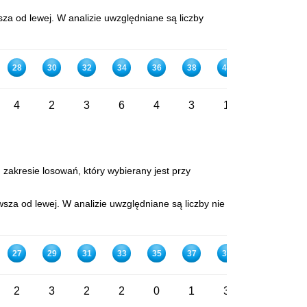
za od lewej. W analizie uwzględniane są liczby
28
30
32
34
36
38
40
42
44
4
2
3
6
4
3
1
3
2
 zakresie losowań, który wybierany jest przy
sza od lewej. W analizie uwzględniane są liczby nie
27
29
31
33
35
37
39
41
43
2
3
2
2
0
1
3
3
2