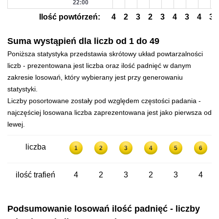
22:00
Ilość powtórzeń:
4
2
3
2
3
4
3
4
3
Suma wystąpień dla liczb od 1 do 49
Poniższa statystyka przedstawia skrótowy układ powtarzalności
liczb - prezentowana jest liczba oraz ilość padnięć w danym
zakresie losowań, który wybierany jest przy generowaniu
statystyki.
Liczby posortowane zostały pod względem częstości padania -
najczęściej losowana liczba zaprezentowana jest jako pierwsza od
lewej.
liczba
1
2
3
4
5
6
ilość trafień
4
2
3
2
3
4
Podsumowanie losowań ilość padnięć - liczby