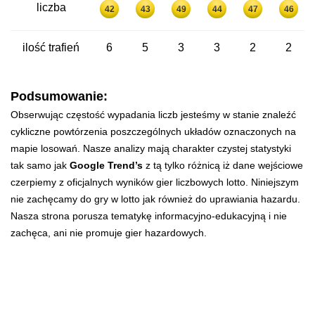
liczba
42
43
49
44
47
46
ilość trafień
6
5
3
3
2
2
Podsumowanie:
Obserwując częstość wypadania liczb jesteśmy w stanie znaleźć
cykliczne powtórzenia poszczególnych układów oznaczonych na
mapie losowań. Nasze analizy mają charakter czystej statystyki
tak samo jak
Google Trend’s
z tą tylko różnicą iż dane wejściowe
czerpiemy z oficjalnych wyników gier liczbowych lotto. Niniejszym
nie zachęcamy do gry w lotto jak również do uprawiania hazardu.
Nasza strona porusza tematykę informacyjno-edukacyjną i nie
zachęca, ani nie promuje gier hazardowych.