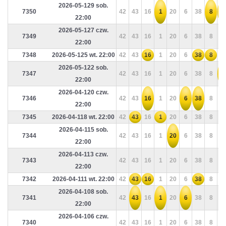
2026-05-129 sob.
7350
42
43
16
1
20
6
38
8
2
22:00
2026-05-127 czw.
7349
42
43
16
1
20
6
38
8
2
22:00
7348
2026-05-125 wt. 22:00
42
43
16
1
20
6
38
8
2
2026-05-122 sob.
7347
42
43
16
1
20
6
38
8
2
22:00
2026-04-120 czw.
7346
42
43
16
1
20
6
38
8
2
22:00
7345
2026-04-118 wt. 22:00
42
43
16
1
20
6
38
8
2
2026-04-115 sob.
7344
42
43
16
1
20
6
38
8
2
22:00
2026-04-113 czw.
7343
42
43
16
1
20
6
38
8
2
22:00
7342
2026-04-111 wt. 22:00
42
43
16
1
20
6
38
8
2
2026-04-108 sob.
7341
42
43
16
1
20
6
38
8
2
22:00
2026-04-106 czw.
7340
42
43
16
1
20
6
38
8
2