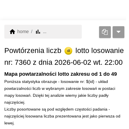
home
bar_chart
home
...
Powtórzenia liczb
lotto losowanie
dl
nr: 7360 z dnia 2026-06-02 wt. 22:00
Mapa powtarzalności lotto zakresu od 1 do 49
Poniższa statystyka obrazuje - losowanie nr: ${id} - układ
powtarzalności liczb w wybranym zakresie losowań w postaci
mapy losowań. Dzięki tej analizie wiemy jakie liczby padły
najczęściej.
Liczby posortowane są pod względem częstości padania -
najczęściej losowana liczba prezentowana jest jako pierwsza od
lewej.