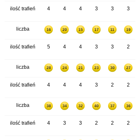
ilość trafień
4
4
4
3
3
3
liczba
16
20
15
17
11
19
ilość trafień
5
4
4
3
3
2
liczba
28
24
21
23
30
27
ilość trafień
4
4
4
3
2
2
liczba
38
34
32
40
37
36
ilość trafień
4
3
3
2
2
2