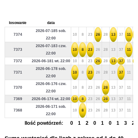
losowanie
data
2026-07-185 sob.
7374
10
8
23
26
28
13
37
11
4
22:00
2026-07-183 czw.
7373
10
8
23
26
28
13
37
11
4
22:00
7372
2026-06-181 wt. 22:00
10
8
23
26
28
13
37
11
4
2026-06-178 sob.
7371
10
8
23
26
28
13
37
11
4
22:00
2026-06-176 czw.
7370
10
8
23
26
28
13
37
11
4
22:00
7369
2026-06-174 wt. 22:00
10
8
23
26
28
13
37
11
4
2026-06-171 sob.
7368
10
8
23
26
28
13
37
11
4
22:00
Ilość powtórzeń:
0
1
2
0
1
0
1
3
2