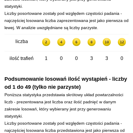
statystyki.
Liczby posortowane zostały pod względem częstości padania -
najczęściej losowana liczba zaprezentowana jest jako pierwsza od
lewej. W analizie uwzględniane są liczby parzyste.
liczba
2
4
6
8
10
12
ilość trafień
1
0
0
3
3
0
Podsumowanie losowań ilość wystąpień - liczby
od 1 do 49 (tylko nie parzyste)
Poniższa statystyka przedstawia skrótowy układ powtarzalności
liczb - prezentowana jest liczba oraz ilość padnięć w danym
zakresie losowań, który wybierany jest przy generowaniu
statystyki.
Liczby posortowane zostały pod względem częstości padania -
najczęściej losowana liczba przedstawiona jest jako pierwsza od