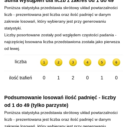
Suma wystąpień dla liczb z zakres od 1 do 49
Poniższa statystyka przedstawia skrótowy układ powtarzalności
liczb - prezentowana jest liczba oraz ilość padnięć w danym
zakresie losowań, który wybierany jest przy generowaniu
statystyki.
Liczby posortowane zostały pod względem częstości padania -
najczęściej losowana liczba przedstawiona została jako pierwsza
od lewej.
liczba
1
2
3
4
5
6
ilość trafień
0
1
2
0
1
0
Podsumowanie losowań ilość padnięć - liczby
od 1 do 49 (tylko parzyste)
Poniższa statystyka przedstawia skrótowy układ powtarzalności
liczb - prezentowana jest liczba oraz ilość padnięć w danym
zakresie losowań, który wybierany jest przy generowaniu