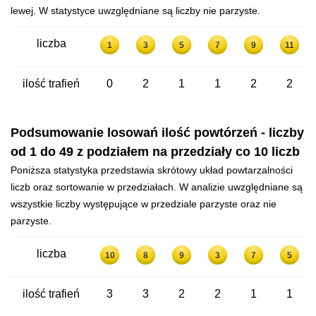
lewej. W statystyce uwzględniane są liczby nie parzyste.
liczba
1
3
5
7
9
11
ilość trafień
0
2
1
1
2
2
Podsumowanie losowań ilość powtórzeń - liczby
od 1 do 49 z podziałem na przedziały co 10 liczb
Poniższa statystyka przedstawia skrótowy układ powtarzalności
liczb oraz sortowanie w przedziałach. W analizie uwzględniane są
wszystkie liczby występujące w przedziale parzyste oraz nie
parzyste.
liczba
10
8
9
3
7
5
ilość trafień
3
3
2
2
1
1