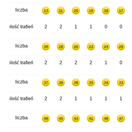
liczba
13
11
20
19
18
17
ilość trafień
2
2
1
1
0
0
liczba
30
28
26
23
24
29
ilość trafień
2
2
2
2
1
0
liczba
37
36
38
35
34
33
ilość trafień
2
2
1
1
1
1
liczba
49
45
43
41
48
47