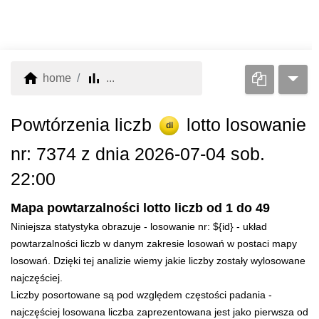
home
bar_chart
home
...
Powtórzenia liczb
lotto losowanie
dl
nr: 7374 z dnia 2026-07-04 sob.
22:00
Mapa powtarzalności lotto liczb od 1 do 49
Niniejsza statystyka obrazuje - losowanie nr: ${id} - układ
powtarzalności liczb w danym zakresie losowań w postaci mapy
losowań. Dzięki tej analizie wiemy jakie liczby zostały wylosowane
najczęściej.
Liczby posortowane są pod względem częstości padania -
najczęściej losowana liczba zaprezentowana jest jako pierwsza od