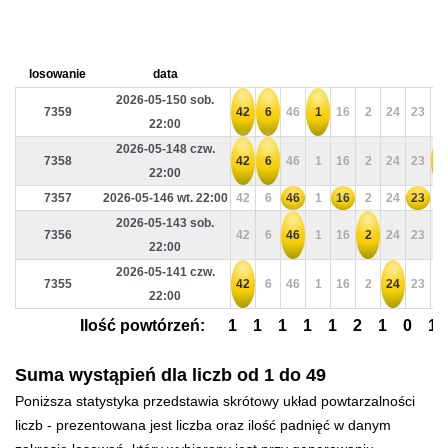
losowanie
data
2026-05-150 sob.
7359
42
6
46
1
16
2
24
23
2
22:00
2026-05-148 czw.
7358
42
6
46
1
16
2
24
23
2
22:00
7357
2026-05-146 wt. 22:00
42
6
46
1
16
2
24
23
2
2026-05-143 sob.
7356
42
6
46
1
16
2
24
23
2
22:00
2026-05-141 czw.
7355
42
6
46
1
16
2
24
23
2
22:00
Ilość powtórzeń:
1
1
1
1
1
2
1
0
1
Suma wystąpień dla liczb od 1 do 49
Poniższa statystyka przedstawia skrótowy układ powtarzalności
liczb - prezentowana jest liczba oraz ilość padnięć w danym