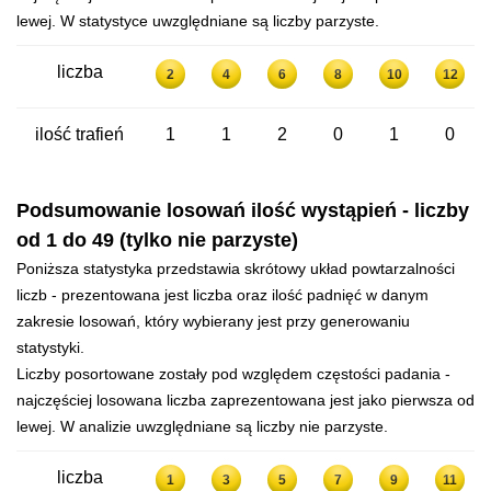
lewej. W statystyce uwzględniane są liczby parzyste.
liczba
2
4
6
8
10
12
ilość trafień
1
1
2
0
1
0
Podsumowanie losowań ilość wystąpień - liczby
od 1 do 49 (tylko nie parzyste)
Poniższa statystyka przedstawia skrótowy układ powtarzalności
liczb - prezentowana jest liczba oraz ilość padnięć w danym
zakresie losowań, który wybierany jest przy generowaniu
statystyki.
Liczby posortowane zostały pod względem częstości padania -
najczęściej losowana liczba zaprezentowana jest jako pierwsza od
lewej. W analizie uwzględniane są liczby nie parzyste.
liczba
1
3
5
7
9
11