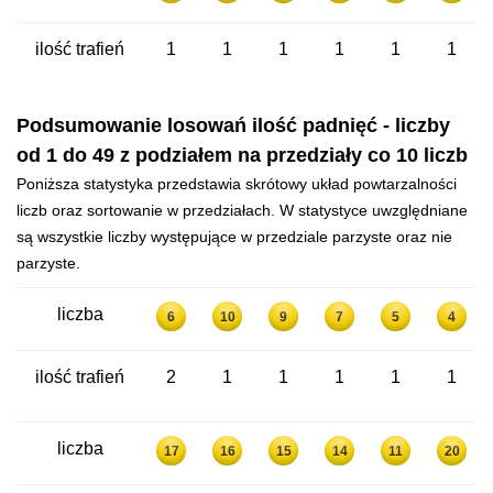
ilość trafień
1
1
1
1
1
1
Podsumowanie losowań ilość padnięć - liczby
od 1 do 49 z podziałem na przedziały co 10 liczb
Poniższa statystyka przedstawia skrótowy układ powtarzalności
liczb oraz sortowanie w przedziałach. W statystyce uwzględniane
są wszystkie liczby występujące w przedziale parzyste oraz nie
parzyste.
liczba
6
10
9
7
5
4
ilość trafień
2
1
1
1
1
1
liczba
17
16
15
14
11
20