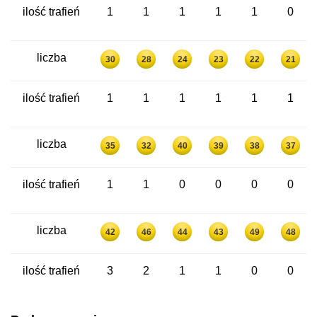
ilość trafień
1
1
1
1
1
0
liczba
30
28
24
23
22
21
ilość trafień
1
1
1
1
1
1
liczba
35
32
40
39
38
37
ilość trafień
1
1
0
0
0
0
liczba
42
46
44
43
49
48
ilość trafień
3
2
1
1
0
0