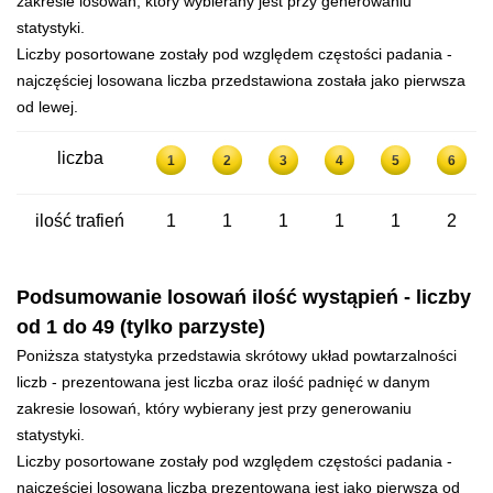
zakresie losowań, który wybierany jest przy generowaniu
statystyki.
Liczby posortowane zostały pod względem częstości padania -
najczęściej losowana liczba przedstawiona została jako pierwsza
od lewej.
liczba
1
2
3
4
5
6
ilość trafień
1
1
1
1
1
2
Podsumowanie losowań ilość wystąpień - liczby
od 1 do 49 (tylko parzyste)
Poniższa statystyka przedstawia skrótowy układ powtarzalności
liczb - prezentowana jest liczba oraz ilość padnięć w danym
zakresie losowań, który wybierany jest przy generowaniu
statystyki.
Liczby posortowane zostały pod względem częstości padania -
najczęściej losowana liczba prezentowana jest jako pierwsza od