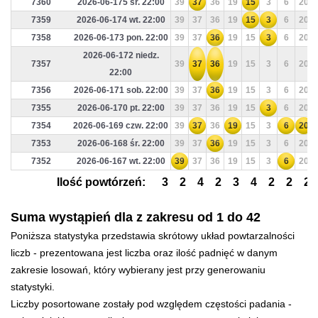
7360
2026-06-175 śr. 22:00
39
37
36
19
15
3
6
20
7359
2026-06-174 wt. 22:00
39
37
36
19
15
3
6
20
7358
2026-06-173 pon. 22:00
39
37
36
19
15
3
6
20
2026-06-172 niedz.
7357
39
37
36
19
15
3
6
20
22:00
7356
2026-06-171 sob. 22:00
39
37
36
19
15
3
6
20
7355
2026-06-170 pt. 22:00
39
37
36
19
15
3
6
20
7354
2026-06-169 czw. 22:00
39
37
36
19
15
3
6
20
7353
2026-06-168 śr. 22:00
39
37
36
19
15
3
6
20
7352
2026-06-167 wt. 22:00
39
37
36
19
15
3
6
20
Ilość powtórzeń:
3
2
4
2
3
4
2
2
2
Suma wystąpień dla z zakresu od 1 do 42
Poniższa statystyka przedstawia skrótowy układ powtarzalności
liczb - prezentowana jest liczba oraz ilość padnięć w danym
zakresie losowań, który wybierany jest przy generowaniu
statystyki.
Liczby posortowane zostały pod względem częstości padania -