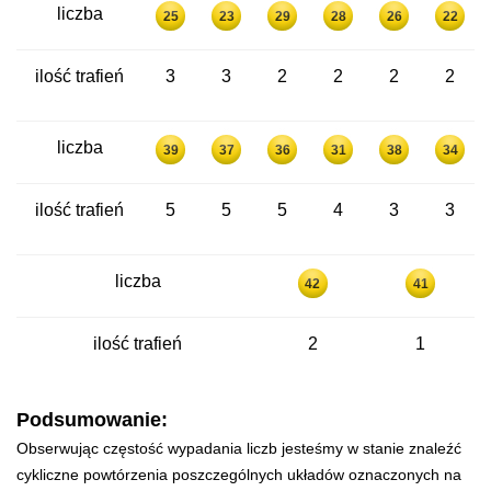
liczba
25
23
29
28
26
22
ilość trafień
3
3
2
2
2
2
liczba
39
37
36
31
38
34
ilość trafień
5
5
5
4
3
3
liczba
42
41
ilość trafień
2
1
Podsumowanie:
Obserwując częstość wypadania liczb jesteśmy w stanie znaleźć
cykliczne powtórzenia poszczególnych układów oznaczonych na