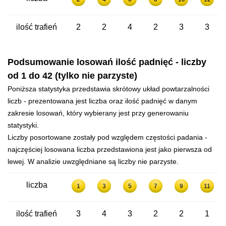
ilość trafień
2
2
4
2
3
3
Podsumowanie losowań ilość padnięć - liczby
od 1 do 42 (tylko nie parzyste)
Poniższa statystyka przedstawia skrótowy układ powtarzalności
liczb - prezentowana jest liczba oraz ilość padnięć w danym
zakresie losowań, który wybierany jest przy generowaniu
statystyki.
Liczby posortowane zostały pod względem częstości padania -
najczęściej losowana liczba przedstawiona jest jako pierwsza od
lewej. W analizie uwzględniane są liczby nie parzyste.
liczba
1
3
5
7
9
11
ilość trafień
3
4
3
2
2
1