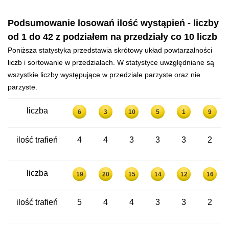
Podsumowanie losowań ilość wystąpień - liczby
od 1 do 42 z podziałem na przedziały co 10 liczb
Poniższa statystyka przedstawia skrótowy układ powtarzalności
liczb i sortowanie w przedziałach. W statystyce uwzględniane są
wszystkie liczby występujące w przedziale parzyste oraz nie
parzyste.
liczba
6
3
10
5
1
9
ilość trafień
4
4
3
3
3
2
liczba
19
20
15
14
12
16
ilość trafień
5
4
4
3
3
2