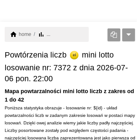
home
bar_chart
home
...
Powtórzenia liczb
mini lotto
el
losowanie nr: 7372 z dnia 2026-07-
06 pon. 22:00
Mapa powtarzalności mini lotto liczb z zakres od
1 do 42
Poniższa statystyka obrazuje - losowanie nr: ${id} - układ
powtarzalności liczb w zadanym zakresie losowań w postaci mapy
losowań. Dzięki owej analizie wiemy jakie liczby padły najczęściej.
Liczby posortowane zostały pod względem częstości padania -
najczęściej losowana liczba zaprezentowana jest jako pierwsza od