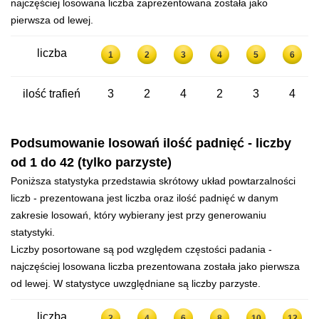
najczęściej losowana liczba zaprezentowana została jako
pierwsza od lewej.
liczba
1
2
3
4
5
6
ilość trafień
3
2
4
2
3
4
Podsumowanie losowań ilość padnięć - liczby
od 1 do 42 (tylko parzyste)
Poniższa statystyka przedstawia skrótowy układ powtarzalności
liczb - prezentowana jest liczba oraz ilość padnięć w danym
zakresie losowań, który wybierany jest przy generowaniu
statystyki.
Liczby posortowane są pod względem częstości padania -
najczęściej losowana liczba prezentowana została jako pierwsza
od lewej. W statystyce uwzględniane są liczby parzyste.
liczba
2
4
6
8
10
12