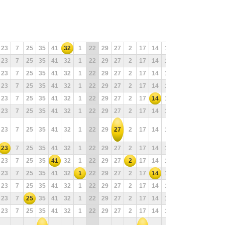
23
7
25
35
41
32
1
22
29
27
2
17
14
11
10
9
28
18
23
7
25
35
41
32
1
22
29
27
2
17
14
11
10
9
28
18
23
7
25
35
41
32
1
22
29
27
2
17
14
11
10
9
28
18
23
7
25
35
41
32
1
22
29
27
2
17
14
11
10
9
28
18
23
7
25
35
41
32
1
22
29
27
2
17
14
11
10
9
28
18
23
7
25
35
41
32
1
22
29
27
2
17
14
11
10
9
28
18
23
7
25
35
41
32
1
22
29
27
2
17
14
11
10
9
28
18
23
7
25
35
41
32
1
22
29
27
2
17
14
11
10
9
28
18
23
7
25
35
41
32
1
22
29
27
2
17
14
11
10
9
28
18
23
7
25
35
41
32
1
22
29
27
2
17
14
11
10
9
28
18
23
7
25
35
41
32
1
22
29
27
2
17
14
11
10
9
28
18
23
7
25
35
41
32
1
22
29
27
2
17
14
11
10
9
28
18
23
7
25
35
41
32
1
22
29
27
2
17
14
11
10
9
28
18