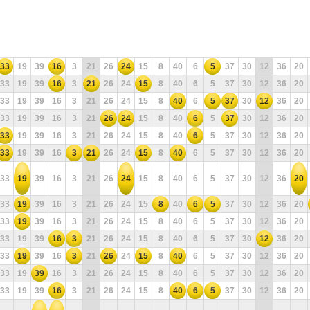
33
19
39
16
3
21
26
24
15
8
40
6
5
37
30
12
36
20
33
19
39
16
3
21
26
24
15
8
40
6
5
37
30
12
36
20
33
19
39
16
3
21
26
24
15
8
40
6
5
37
30
12
36
20
33
19
39
16
3
21
26
24
15
8
40
6
5
37
30
12
36
20
33
19
39
16
3
21
26
24
15
8
40
6
5
37
30
12
36
20
33
19
39
16
3
21
26
24
15
8
40
6
5
37
30
12
36
20
33
19
39
16
3
21
26
24
15
8
40
6
5
37
30
12
36
20
33
19
39
16
3
21
26
24
15
8
40
6
5
37
30
12
36
20
33
19
39
16
3
21
26
24
15
8
40
6
5
37
30
12
36
20
33
19
39
16
3
21
26
24
15
8
40
6
5
37
30
12
36
20
33
19
39
16
3
21
26
24
15
8
40
6
5
37
30
12
36
20
33
19
39
16
3
21
26
24
15
8
40
6
5
37
30
12
36
20
33
19
39
16
3
21
26
24
15
8
40
6
5
37
30
12
36
20