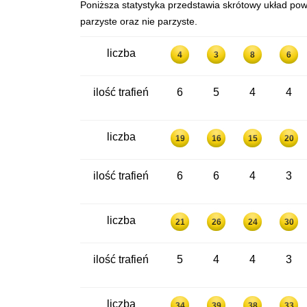
Poniższa statystyka przedstawia skrótowy układ powt
parzyste oraz nie parzyste.
liczba
4
3
8
6
ilość trafień
6
5
4
4
liczba
19
16
15
20
ilość trafień
6
6
4
3
liczba
21
26
24
30
ilość trafień
5
4
4
3
liczba
34
39
38
33