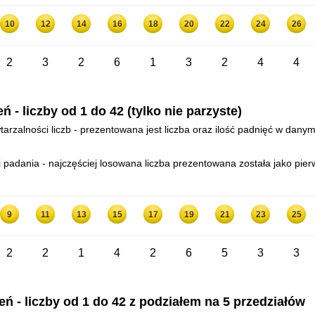
10
12
14
16
18
20
22
24
26
2
3
2
6
1
3
2
4
4
- liczby od 1 do 42 (tylko nie parzyste)
arzalności liczb - prezentowana jest liczba oraz ilość padnięć w danym
padania - najczęściej losowana liczba prezentowana została jako pierw
9
11
13
15
17
19
21
23
25
2
2
1
4
2
6
5
3
3
 - liczby od 1 do 42 z podziałem na 5 przedziałów