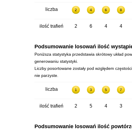
liczba
2
4
6
8
ilość trafień
2
6
4
4
Podsumowanie losowań ilość wystąpień 
Poniższa statystyka przedstawia skrótowy układ powt
generowaniu statystyki.
Liczby posortowane zostały pod względem częstości 
nie parzyste.
liczba
1
3
5
7
ilość trafień
2
5
4
3
Podsumowanie losowań ilość powtórzeń