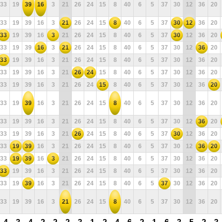
33
19
39
16
3
21
26
24
15
8
40
6
5
37
30
12
36
20
33
19
39
16
3
21
26
24
15
8
40
6
5
37
30
12
36
20
33
19
39
16
3
21
26
24
15
8
40
6
5
37
30
12
36
20
33
19
39
16
3
21
26
24
15
8
40
6
5
37
30
12
36
20
33
19
39
16
3
21
26
24
15
8
40
6
5
37
30
12
36
20
33
19
39
16
3
21
26
24
15
8
40
6
5
37
30
12
36
20
33
19
39
16
3
21
26
24
15
8
40
6
5
37
30
12
36
20
33
19
39
16
3
21
26
24
15
8
40
6
5
37
30
12
36
20
33
19
39
16
3
21
26
24
15
8
40
6
5
37
30
12
36
20
33
19
39
16
3
21
26
24
15
8
40
6
5
37
30
12
36
20
33
19
39
16
3
21
26
24
15
8
40
6
5
37
30
12
36
20
33
19
39
16
3
21
26
24
15
8
40
6
5
37
30
12
36
20
33
19
39
16
3
21
26
24
15
8
40
6
5
37
30
12
36
20
33
19
39
16
3
21
26
24
15
8
40
6
5
37
30
12
36
20
33
19
39
16
3
21
26
24
15
8
40
6
5
37
30
12
36
20