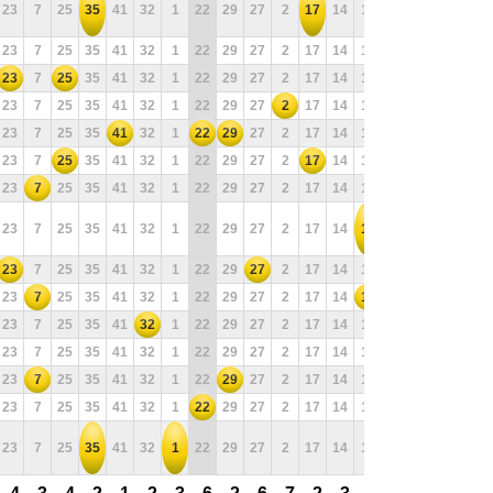
23
7
25
35
41
32
1
22
29
27
2
17
14
11
10
9
28
18
23
7
25
35
41
32
1
22
29
27
2
17
14
11
10
9
28
18
23
7
25
35
41
32
1
22
29
27
2
17
14
11
10
9
28
18
23
7
25
35
41
32
1
22
29
27
2
17
14
11
10
9
28
18
23
7
25
35
41
32
1
22
29
27
2
17
14
11
10
9
28
18
23
7
25
35
41
32
1
22
29
27
2
17
14
11
10
9
28
18
23
7
25
35
41
32
1
22
29
27
2
17
14
11
10
9
28
18
23
7
25
35
41
32
1
22
29
27
2
17
14
11
10
9
28
18
23
7
25
35
41
32
1
22
29
27
2
17
14
11
10
9
28
18
23
7
25
35
41
32
1
22
29
27
2
17
14
11
10
9
28
18
23
7
25
35
41
32
1
22
29
27
2
17
14
11
10
9
28
18
23
7
25
35
41
32
1
22
29
27
2
17
14
11
10
9
28
18
23
7
25
35
41
32
1
22
29
27
2
17
14
11
10
9
28
18
23
7
25
35
41
32
1
22
29
27
2
17
14
11
10
9
28
18
23
7
25
35
41
32
1
22
29
27
2
17
14
11
10
9
28
18