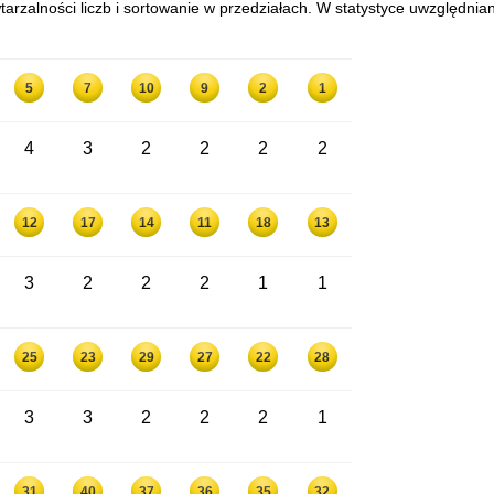
arzalności liczb i sortowanie w przedziałach. W statystyce uwzględnia
5
7
10
9
2
1
4
3
2
2
2
2
12
17
14
11
18
13
3
2
2
2
1
1
25
23
29
27
22
28
3
3
2
2
2
1
31
40
37
36
35
32