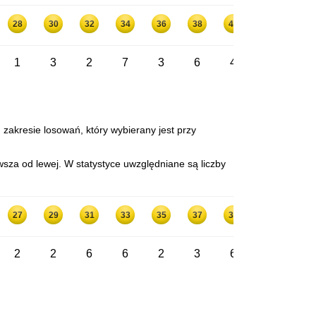
28
30
32
34
36
38
40
42
1
3
2
7
3
6
4
0
 zakresie losowań, który wybierany jest przy
sza od lewej. W statystyce uwzględniane są liczby
27
29
31
33
35
37
39
41
2
2
6
6
2
3
6
2