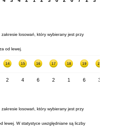
4
3
4
2
1
2
3
6
2
6
7
2
3
3
6
6
4
2
 zakresie losowań, który wybierany jest przy
za od lewej.
14
15
16
17
18
19
20
21
22
2
4
6
2
1
6
3
5
2
 zakresie losowań, który wybierany jest przy
d lewej. W statystyce uwzględniane są liczby