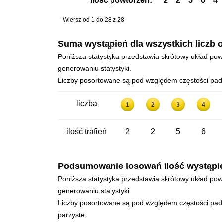
Ilość powtórzeń:
2
2
5
6
4
Wiersz od 1 do 28 z 28
Suma wystąpień dla wszystkich liczb o
Poniższa statystyka przedstawia skrótowy układ powt
generowaniu statystyki.
Liczby posortowane są pod względem częstości padan
liczba
1
2
3
4
ilość trafień
2
2
5
6
Podsumowanie losowań ilość wystąpień 
Poniższa statystyka przedstawia skrótowy układ powt
generowaniu statystyki.
Liczby posortowane są pod względem częstości padan
parzyste.