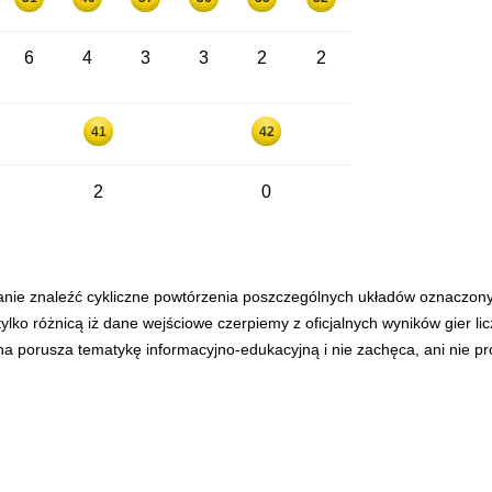
6
4
3
3
2
2
41
42
2
0
anie znaleźć cykliczne powtórzenia poszczególnych układów oznaczon
tylko różnicą iż dane wejściowe czerpiemy z oficjalnych wyników gier l
ona porusza tematykę informacyjno-edukacyjną i nie zachęca, ani nie p