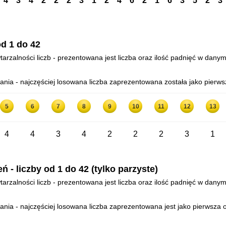
4
3
4
2
2
2
3
1
2
4
6
2
1
6
3
5
2
3
d 1 do 42
arzalności liczb - prezentowana jest liczba oraz ilość padnięć w danym
ia - najczęściej losowana liczba zaprezentowana została jako pierws
5
6
7
8
9
10
11
12
13
4
4
3
4
2
2
2
3
1
- liczby od 1 do 42 (tylko parzyste)
arzalności liczb - prezentowana jest liczba oraz ilość padnięć w danym
ia - najczęściej losowana liczba zaprezentowana jest jako pierwsza o