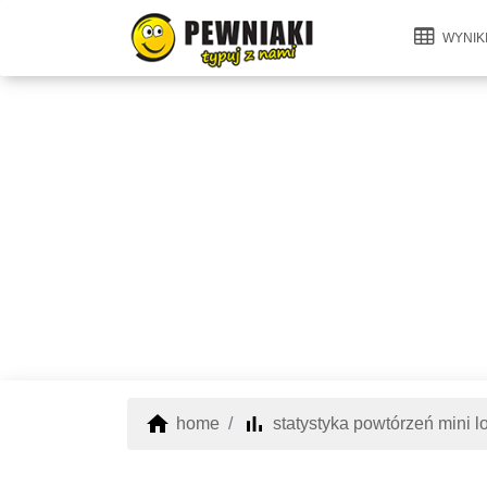
WYNIK
home
bar_chart
home
statystyka powtórzeń mini lo