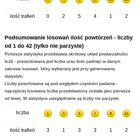
ilość trafień
0
2
5
4
1
2
Podsumowanie losowań ilość powtórzeń - liczby
od 1 do 42 (tylko nie parzyste)
Poniższa statystyka przedstawia skrótowy układ powtarzalności
liczb - prezentowana jest liczba oraz ilość padnięć w danym
zakresie losowań, który wybierany jest przy generowaniu
statystyki.
Liczby posortowane są pod względem częstości padania -
najczęściej losowana liczba przedstawiona została jako pierwsza
od lewej. W statystyce uwzględniane są liczby nie parzyste.
liczba
1
3
5
7
9
11
ilość trafień
3
1
3
3
1
2