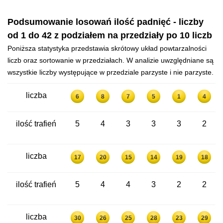
Podsumowanie losowań ilość padnięć - liczby
od 1 do 42 z podziałem na przedziały po 10 liczb
Poniższa statystyka przedstawia skrótowy układ powtarzalności
liczb oraz sortowanie w przedziałach. W analizie uwzględniane są
wszystkie liczby występujące w przedziale parzyste i nie parzyste.
liczba
6
8
7
5
1
4
ilość trafień
5
4
3
3
3
2
liczba
17
20
15
14
19
18
ilość trafień
5
4
4
3
2
2
liczba
30
26
25
28
23
29