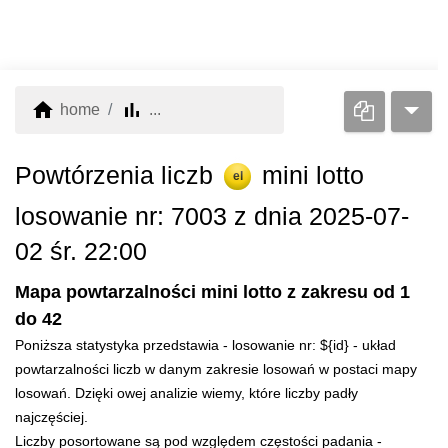
home
bar_chart
home
...
Powtórzenia liczb
mini lotto
el
losowanie nr: 7003 z dnia 2025-07-
02 śr. 22:00
Mapa powtarzalności mini lotto z zakresu od 1
do 42
Poniższa statystyka przedstawia - losowanie nr: ${id} - układ
powtarzalności liczb w danym zakresie losowań w postaci mapy
losowań. Dzięki owej analizie wiemy, które liczby padły
najczęściej.
Liczby posortowane są pod względem częstości padania -