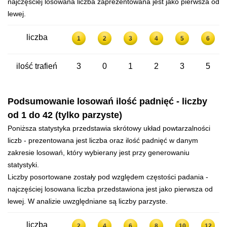
najczęściej losowana liczba zaprezentowana jest jako pierwsza od
lewej.
liczba
1
2
3
4
5
6
ilość trafień
3
0
1
2
3
5
Podsumowanie losowań ilość padnięć - liczby
od 1 do 42 (tylko parzyste)
Poniższa statystyka przedstawia skrótowy układ powtarzalności
liczb - prezentowana jest liczba oraz ilość padnięć w danym
zakresie losowań, który wybierany jest przy generowaniu
statystyki.
Liczby posortowane zostały pod względem częstości padania -
najczęściej losowana liczba przedstawiona jest jako pierwsza od
lewej. W analizie uwzględniane są liczby parzyste.
liczba
2
4
6
8
10
12