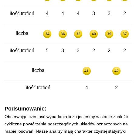
ilość trafień
4
4
4
3
3
2
liczba
34
36
32
40
39
37
ilość trafień
5
3
3
2
2
2
liczba
41
42
ilość trafień
4
2
Podsumowanie:
Obserwując częstość wypadania liczb jesteśmy w stanie znaleźć
cykliczne powtórzenia poszczególnych układów oznaczonych na
mapie losowań. Nasze analizy mają charakter czystej statystyki