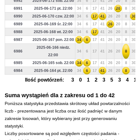
6992
2025-06-172 sob. 22:00
34
6
17
41
26
20
8
30
6991
2025-06-171 pt. 22:00
34
6
17
41
26
20
8
30
6990
2025-06-170 czw. 22:00
34
6
17
41
26
20
8
30
6989
2025-06-169 śr. 22:00
34
6
17
41
26
20
8
30
6988
2025-06-168 wt. 22:00
34
6
17
41
26
20
8
30
6987
2025-06-167 pon. 22:00
34
6
17
41
26
20
8
30
2025-06-166 niedz.
6986
34
6
17
41
26
20
8
30
22:00
6985
2025-06-165 sob. 22:00
34
6
17
41
26
20
8
30
6984
2025-06-164 pt. 22:00
34
6
17
41
26
20
8
30
Ilość powtórzeń:
3
0
1
2
3
5
3
4
1
Suma wystąpień dla z zakresu od 1 do 42
Poniższa statystyka przedstawia skrótowy układ powtarzalności
liczb - prezentowana jest liczba oraz ilość padnięć w danym
zakresie losowań, który wybierany jest przy generowaniu
statystyki.
Liczby posortowane są pod względem częstości padania -