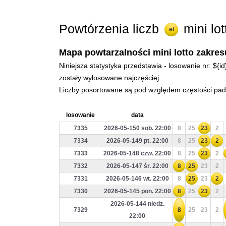
Powtórzenia liczb
mini lo
el
Mapa powtarzalności mini lotto zakres
Niniejsza statystyka przedstawia - losowanie nr: ${i
zostały wylosowane najczęściej.
Liczby posortowane są pod względem częstości padan
losowanie
data
7335
2026-05-150 sob. 22:00
8
25
23
2
7334
2026-05-149 pt. 22:00
8
25
23
2
7333
2026-05-148 czw. 22:00
8
25
23
2
7332
2026-05-147 śr. 22:00
8
25
23
2
7331
2026-05-146 wt. 22:00
8
25
23
2
7330
2026-05-145 pon. 22:00
8
25
23
2
2026-05-144 niedz.
7329
8
25
23
2
22:00