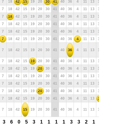
7
18
42
15
19
20
30
41
40
36
4
11
13
32
31
29
12
39
7
18
42
15
19
20
30
41
40
36
4
11
13
32
31
29
12
39
7
18
42
15
19
20
30
41
40
36
4
11
13
32
31
29
12
39
7
18
42
15
19
20
30
41
40
36
4
11
13
32
31
29
12
39
7
18
42
15
19
20
30
41
40
36
4
11
13
32
31
29
12
39
7
18
42
15
19
20
30
41
40
36
4
11
13
32
31
29
12
39
7
18
42
15
19
20
30
41
40
36
4
11
13
32
31
29
12
39
7
18
42
15
19
20
30
41
40
36
4
11
13
32
31
29
12
39
7
18
42
15
19
20
30
41
40
36
4
11
13
32
31
29
12
39
7
18
42
15
19
20
30
41
40
36
4
11
13
32
31
29
12
39
7
18
42
15
19
20
30
41
40
36
4
11
13
32
31
29
12
39
7
18
42
15
19
20
30
41
40
36
4
11
13
32
31
29
12
39
7
18
42
15
19
20
30
41
40
36
4
11
13
32
31
29
12
39
7
18
42
15
19
20
30
41
40
36
4
11
13
32
31
29
12
39
3
6
0
5
3
1
1
1
1
3
3
2
1
3
2
0
1
1