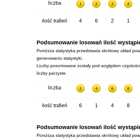
liczba
1
2
3
4
ilość trafień
4
6
2
1
Podsumowanie losowań ilość wystąpień 
Poniższa statystyka przedstawia skrótowy układ powt
generowaniu statystyki.
Liczby posortowane zostały pod względem częstości 
liczby parzyste.
liczba
2
4
6
8
ilość trafień
6
1
4
8
Podsumowanie losowań ilość wystąpień 
Poniższa statystyka przedstawia skrótowy układ powt