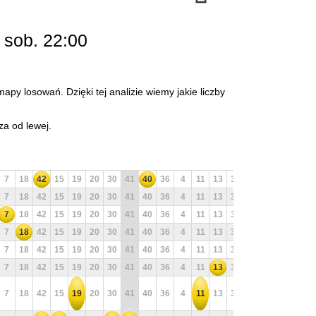
 sob. 22:00
apy losowań. Dzięki tej analizie wiemy jakie liczby
za od lewej.
7
18
42
15
19
20
30
41
40
36
4
11
13
32
31
29
12
39
7
18
42
15
19
20
30
41
40
36
4
11
13
32
31
29
12
39
7
18
42
15
19
20
30
41
40
36
4
11
13
32
31
29
12
39
7
18
42
15
19
20
30
41
40
36
4
11
13
32
31
29
12
39
7
18
42
15
19
20
30
41
40
36
4
11
13
32
31
29
12
39
7
18
42
15
19
20
30
41
40
36
4
11
13
32
31
29
12
39
7
18
42
15
19
20
30
41
40
36
4
11
13
32
31
29
12
39