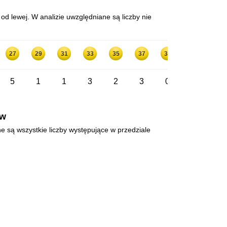
d lewej. W analizie uwzględniane są liczby nie
27
29
31
33
35
37
39
41
5
1
1
3
2
3
0
1
ów
ne są wszystkie liczby występujące w przedziale