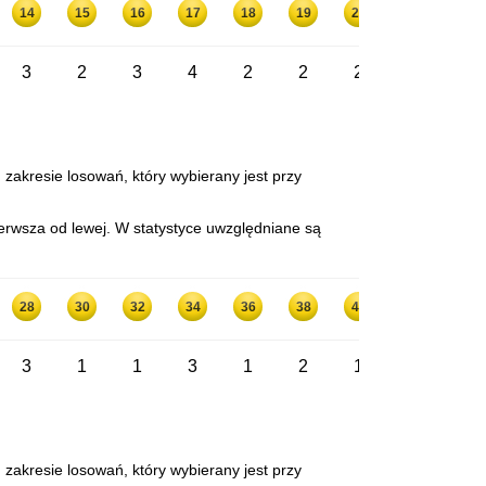
14
15
16
17
18
19
20
21
22
3
2
3
4
2
2
2
4
3
 zakresie losowań, który wybierany jest przy
erwsza od lewej. W statystyce uwzględniane są
28
30
32
34
36
38
40
42
3
1
1
3
1
2
1
2
 zakresie losowań, który wybierany jest przy