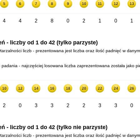
5
6
7
8
9
10
11
12
13
4
4
2
8
0
2
1
0
1
- liczby od 1 do 42 (tylko parzyste)
arzalności liczb - prezentowana jest liczba oraz ilość padnięć w danym
padania - najczęściej losowana liczba zaprezentowana została jako pi
10
12
14
16
18
20
22
24
26
2
0
3
3
2
2
3
3
0
- liczby od 1 do 42 (tylko nie parzyste)
arzalności liczb - prezentowana jest liczba oraz ilość padnięć w danym