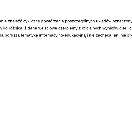
anie znaleźć cykliczne powtórzenia poszczególnych układów oznaczon
tylko różnicą iż dane wejściowe czerpiemy z oficjalnych wyników gier l
ona porusza tematykę informacyjno-edukacyjną i nie zachęca, ani nie p