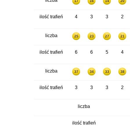
liczba
17
16
14
20
ilość trafień
4
3
3
2
liczba
25
23
27
21
ilość trafień
6
6
5
4
liczba
37
34
33
38
ilość trafień
3
3
3
2
liczba
ilość trafień