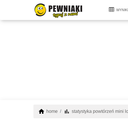
WYNIK
home
bar_chart
home
statystyka powtórzeń mini lo