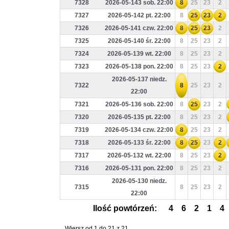
7328
2026-05-143 sob. 22:00
8
25
23
2
7327
2026-05-142 pt. 22:00
8
25
23
2
7326
2026-05-141 czw. 22:00
8
25
23
2
7325
2026-05-140 śr. 22:00
8
25
23
2
7324
2026-05-139 wt. 22:00
8
25
23
2
7323
2026-05-138 pon. 22:00
8
25
23
2
2026-05-137 niedz.
7322
8
25
23
2
22:00
7321
2026-05-136 sob. 22:00
8
25
23
2
7320
2026-05-135 pt. 22:00
8
25
23
2
7319
2026-05-134 czw. 22:00
8
25
23
2
7318
2026-05-133 śr. 22:00
8
25
23
2
7317
2026-05-132 wt. 22:00
8
25
23
2
7316
2026-05-131 pon. 22:00
8
25
23
2
2026-05-130 niedz.
7315
8
25
23
2
22:00
Ilość powtórzeń:
4
6
2
1
4
Wiersz od 1 do 21 z 21