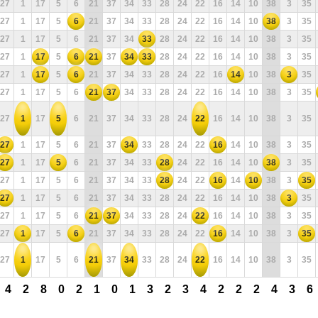
27
1
17
5
6
21
37
34
33
28
24
22
16
14
10
38
3
35
27
1
17
5
6
21
37
34
33
28
24
22
16
14
10
38
3
35
27
1
17
5
6
21
37
34
33
28
24
22
16
14
10
38
3
35
27
1
17
5
6
21
37
34
33
28
24
22
16
14
10
38
3
35
27
1
17
5
6
21
37
34
33
28
24
22
16
14
10
38
3
35
27
1
17
5
6
21
37
34
33
28
24
22
16
14
10
38
3
35
27
1
17
5
6
21
37
34
33
28
24
22
16
14
10
38
3
35
27
1
17
5
6
21
37
34
33
28
24
22
16
14
10
38
3
35
27
1
17
5
6
21
37
34
33
28
24
22
16
14
10
38
3
35
27
1
17
5
6
21
37
34
33
28
24
22
16
14
10
38
3
35
27
1
17
5
6
21
37
34
33
28
24
22
16
14
10
38
3
35
27
1
17
5
6
21
37
34
33
28
24
22
16
14
10
38
3
35
27
1
17
5
6
21
37
34
33
28
24
22
16
14
10
38
3
35
27
1
17
5
6
21
37
34
33
28
24
22
16
14
10
38
3
35
4
2
8
0
2
1
0
1
3
2
3
4
2
2
2
4
3
6