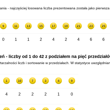
ia - najczęściej losowana liczba prezentowana została jako pierwsza o
9
11
13
15
17
19
21
23
25
0
1
1
2
4
2
4
6
6
 - liczby od 1 do 42 z podziałem na pięć przedział
arzalności liczb i sortowanie w przedziałach. W statystyce uwzględnia
1
10
7
3
4
9
4
2
2
2
1
0