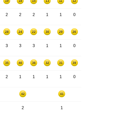
19
18
15
13
11
12
2
2
2
1
1
0
28
24
22
30
29
26
3
3
3
1
1
0
35
40
36
32
31
39
2
1
1
1
1
0
42
41
2
1