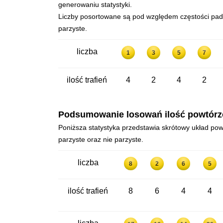
generowaniu statystyki.
Liczby posortowane są pod względem częstości padan
parzyste.
liczba
1
3
5
7
ilość trafień
4
2
4
2
Podsumowanie losowań ilość powtórzeń
Poniższa statystyka przedstawia skrótowy układ powt
parzyste oraz nie parzyste.
liczba
8
2
6
5
ilość trafień
8
6
4
4