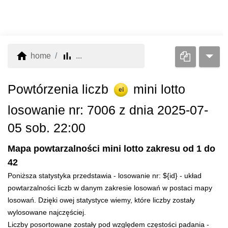
home
bar_chart
home
...
Powtórzenia liczb
mini lotto
el
losowanie nr: 7006 z dnia 2025-07-
05 sob. 22:00
Mapa powtarzalności mini lotto zakresu od 1 do
42
Poniższa statystyka przedstawia - losowanie nr: ${id} - układ
powtarzalności liczb w danym zakresie losowań w postaci mapy
losowań. Dzięki owej statystyce wiemy, które liczby zostały
wylosowane najczęściej.
Liczby posortowane zostały pod względem częstości padania -