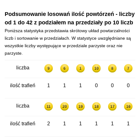
Podsumowanie losowań ilość powtórzeń - liczby
od 1 do 42 z podziałem na przedziały po 10 liczb
Poniższa statystyka przedstawia skrótowy układ powtarzalności
liczb i sortowanie w przedziałach. W statystyce uwzględniane są
wszystkie liczby występujące w przedziale parzyste oraz nie
parzyste.
liczba
9
6
1
10
8
7
ilość trafień
1
1
1
0
0
0
liczba
11
20
19
18
17
16
ilość trafień
2
1
1
1
1
1