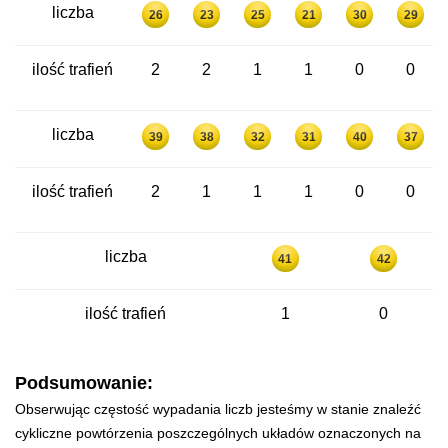
liczba
26
23
25
21
30
29
ilość trafień
2
2
1
1
0
0
liczba
39
38
32
31
40
37
ilość trafień
2
1
1
1
0
0
liczba
41
42
ilość trafień
1
0
Podsumowanie:
Obserwując częstość wypadania liczb jesteśmy w stanie znaleźć
cykliczne powtórzenia poszczególnych układów oznaczonych na