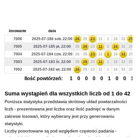
losowanie
data
7006
2025-07-186 sob. 22:00
26
39
23
11
1
16
32
25
7005
2025-07-185 pt. 22:00
26
39
23
11
1
16
32
25
7004
2025-07-184 czw. 22:00
26
39
23
11
1
16
32
25
7003
2025-07-183 śr. 22:00
26
39
23
11
1
16
32
25
7002
2025-07-182 wt. 22:00
26
39
23
11
1
16
32
25
Ilość powtórzeń:
1
0
0
0
0
1
0
0
1
Suma wystąpień dla wszystkich liczb od 1 do 42
Poniższa statystyka przedstawia skrótowy układ powtarzalności
liczb - prezentowana jest liczba oraz ilość padnięć w danym
zakresie losowań, który wybierany jest przy generowaniu
statystyki.
Liczby posortowane są pod względem częstości padania -