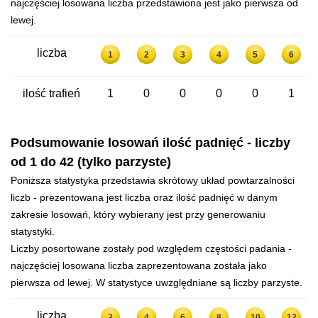
najczęściej losowana liczba przedstawiona jest jako pierwsza od
lewej.
liczba
1
2
3
4
5
6
ilość trafień
1
0
0
0
0
1
Podsumowanie losowań ilość padnięć - liczby
od 1 do 42 (tylko parzyste)
Poniższa statystyka przedstawia skrótowy układ powtarzalności
liczb - prezentowana jest liczba oraz ilość padnięć w danym
zakresie losowań, który wybierany jest przy generowaniu
statystyki.
Liczby posortowane zostały pod względem częstości padania -
najczęściej losowana liczba zaprezentowana została jako
pierwsza od lewej. W statystyce uwzględniane są liczby parzyste.
liczba
2
4
6
8
10
12