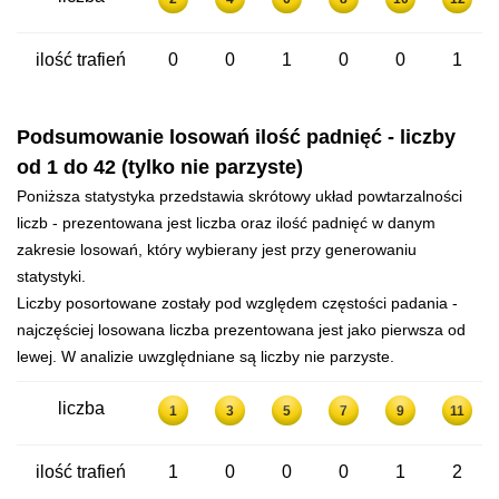
ilość trafień
0
0
1
0
0
1
Podsumowanie losowań ilość padnięć - liczby
od 1 do 42 (tylko nie parzyste)
Poniższa statystyka przedstawia skrótowy układ powtarzalności
liczb - prezentowana jest liczba oraz ilość padnięć w danym
zakresie losowań, który wybierany jest przy generowaniu
statystyki.
Liczby posortowane zostały pod względem częstości padania -
najczęściej losowana liczba prezentowana jest jako pierwsza od
lewej. W analizie uwzględniane są liczby nie parzyste.
liczba
1
3
5
7
9
11
ilość trafień
1
0
0
0
1
2