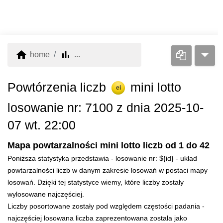
home
bar_chart
home
...
Powtórzenia liczb
mini lotto
el
losowanie nr: 7100 z dnia 2025-10-
07 wt. 22:00
Mapa powtarzalności mini lotto liczb od 1 do 42
Poniższa statystyka przedstawia - losowanie nr: ${id} - układ
powtarzalności liczb w danym zakresie losowań w postaci mapy
losowań. Dzięki tej statystyce wiemy, które liczby zostały
wylosowane najczęściej.
Liczby posortowane zostały pod względem częstości padania -
najczęściej losowana liczba zaprezentowana została jako