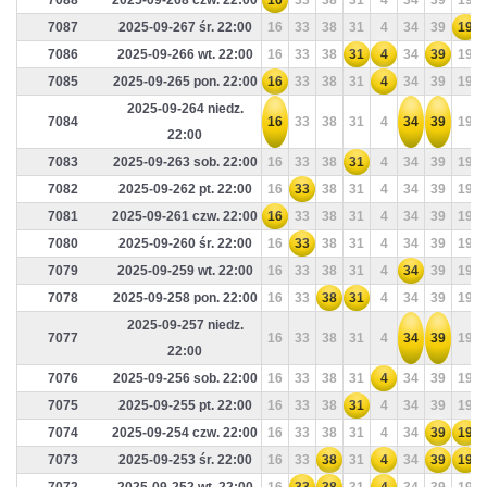
7088
2025-09-268 czw. 22:00
16
33
38
31
4
34
39
19
7087
2025-09-267 śr. 22:00
16
33
38
31
4
34
39
19
7086
2025-09-266 wt. 22:00
16
33
38
31
4
34
39
19
7085
2025-09-265 pon. 22:00
16
33
38
31
4
34
39
19
2025-09-264 niedz.
7084
16
33
38
31
4
34
39
19
22:00
7083
2025-09-263 sob. 22:00
16
33
38
31
4
34
39
19
7082
2025-09-262 pt. 22:00
16
33
38
31
4
34
39
19
7081
2025-09-261 czw. 22:00
16
33
38
31
4
34
39
19
7080
2025-09-260 śr. 22:00
16
33
38
31
4
34
39
19
7079
2025-09-259 wt. 22:00
16
33
38
31
4
34
39
19
7078
2025-09-258 pon. 22:00
16
33
38
31
4
34
39
19
2025-09-257 niedz.
7077
16
33
38
31
4
34
39
19
22:00
7076
2025-09-256 sob. 22:00
16
33
38
31
4
34
39
19
7075
2025-09-255 pt. 22:00
16
33
38
31
4
34
39
19
7074
2025-09-254 czw. 22:00
16
33
38
31
4
34
39
19
7073
2025-09-253 śr. 22:00
16
33
38
31
4
34
39
19