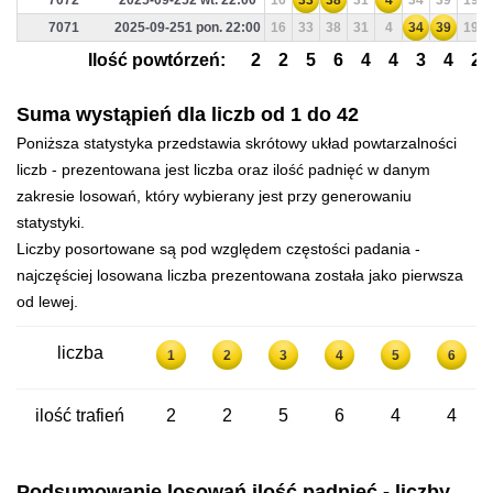
7072
2025-09-252 wt. 22:00
16
33
38
31
4
34
39
19
7071
2025-09-251 pon. 22:00
16
33
38
31
4
34
39
19
Ilość powtórzeń:
2
2
5
6
4
4
3
4
2
Suma wystąpień dla liczb od 1 do 42
Poniższa statystyka przedstawia skrótowy układ powtarzalności
liczb - prezentowana jest liczba oraz ilość padnięć w danym
zakresie losowań, który wybierany jest przy generowaniu
statystyki.
Liczby posortowane są pod względem częstości padania -
najczęściej losowana liczba prezentowana została jako pierwsza
od lewej.
liczba
1
2
3
4
5
6
ilość trafień
2
2
5
6
4
4
Podsumowanie losowań ilość padnięć - liczby