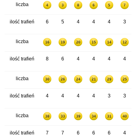
liczba
4
3
8
6
5
7
ilość trafień
6
5
4
4
4
3
liczba
16
19
20
15
14
12
ilość trafień
8
6
4
4
4
4
liczba
30
26
24
21
29
25
ilość trafień
4
4
4
4
3
3
liczba
38
33
39
34
31
40
ilość trafień
7
7
6
6
6
4