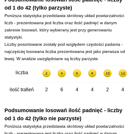
od 1 do 42 (tylko parzyste)
Poniższa statystyka przedstawia skrótowy układ powtarzalności
liczb - prezentowana jest liczba oraz ilość padnięć w danym
zakresie losowań, który wybierany jest przy generowaniu
statystyki.
Liczby posortowane zostały pod względem częstości padania -
najczęściej losowana liczba prezentowana jest jako pierwsza od
lewej. W analizie uwzględniane są liczby parzyste.
liczba
2
4
6
8
10
12
ilość trafień
2
6
4
4
2
4
Podsumowanie losowań ilość padnięć - liczby
od 1 do 42 (tylko nie parzyste)
Poniższa statystyka przedstawia skrótowy układ powtarzalności
liczb - prezentowana jest liczba oraz ilość padnięć w danym