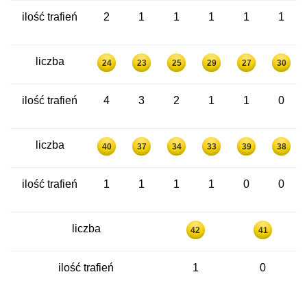
ilość trafień
2
1
1
1
1
1
liczba
24
23
25
29
27
30
ilość trafień
4
3
2
1
1
0
liczba
40
37
34
33
39
38
ilość trafień
1
1
1
1
0
0
liczba
42
41
ilość trafień
1
0