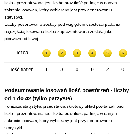
liczb - prezentowana jest liczba oraz ilość padnięć w danym
zakresie losowań, który wybierany jest przy generowaniu
statystyki.
Liczby posortowane zostały pod względem częstości padania -
najczęściej losowana liczba zaprezentowana została jako
pierwsza od lewej.
liczba
1
2
3
4
5
6
ilość trafień
1
3
0
0
2
0
Podsumowanie losowań ilość powtórzeń - liczby
od 1 do 42 (tylko parzyste)
Poniższa statystyka przedstawia skrótowy układ powtarzalności
liczb - prezentowana jest liczba oraz ilość padnięć w danym
zakresie losowań, który wybierany jest przy generowaniu
statystyki.