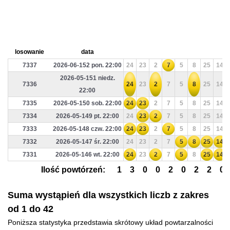
losowanie
data
7337
2026-06-152 pon. 22:00
24
23
2
7
5
8
25
14
2026-05-151 niedz.
7336
24
23
2
7
5
8
25
14
22:00
7335
2026-05-150 sob. 22:00
24
23
2
7
5
8
25
14
7334
2026-05-149 pt. 22:00
24
23
2
7
5
8
25
14
7333
2026-05-148 czw. 22:00
24
23
2
7
5
8
25
14
7332
2026-05-147 śr. 22:00
24
23
2
7
5
8
25
14
7331
2026-05-146 wt. 22:00
24
23
2
7
5
8
25
14
Ilość powtórzeń:
1
3
0
0
2
0
2
2
0
Suma wystąpień dla wszystkich liczb z zakres
od 1 do 42
Poniższa statystyka przedstawia skrótowy układ powtarzalności