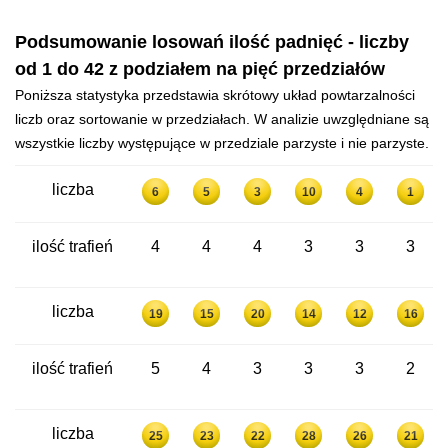
Podsumowanie losowań ilość padnięć - liczby
od 1 do 42 z podziałem na pięć przedziałów
Poniższa statystyka przedstawia skrótowy układ powtarzalności
liczb oraz sortowanie w przedziałach. W analizie uwzględniane są
wszystkie liczby występujące w przedziale parzyste i nie parzyste.
liczba
6
5
3
10
4
1
ilość trafień
4
4
4
3
3
3
liczba
19
15
20
14
12
16
ilość trafień
5
4
3
3
3
2
liczba
25
23
22
28
26
21