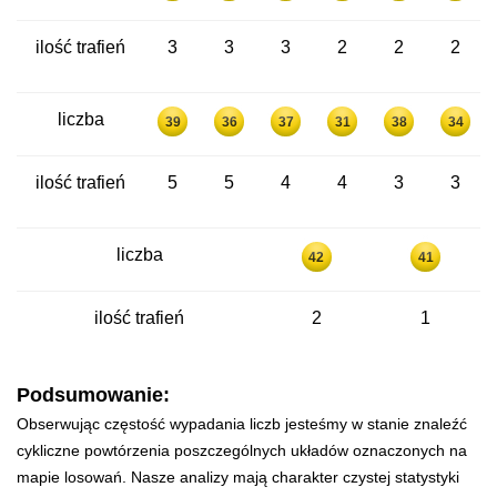
ilość trafień
3
3
3
2
2
2
liczba
39
36
37
31
38
34
ilość trafień
5
5
4
4
3
3
liczba
42
41
ilość trafień
2
1
Podsumowanie:
Obserwując częstość wypadania liczb jesteśmy w stanie znaleźć
cykliczne powtórzenia poszczególnych układów oznaczonych na
mapie losowań. Nasze analizy mają charakter czystej statystyki