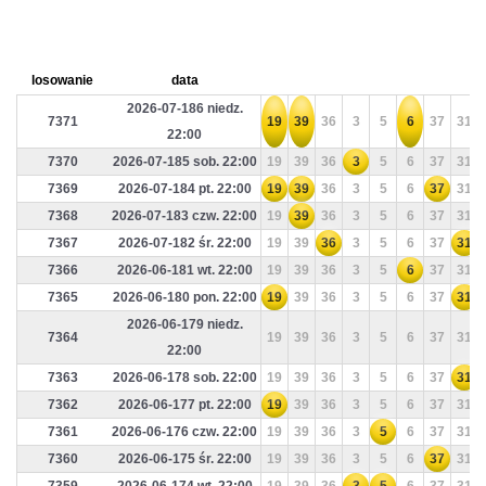
losowanie
data
2026-07-186 niedz.
7371
19
39
36
3
5
6
37
31
22:00
7370
2026-07-185 sob. 22:00
19
39
36
3
5
6
37
31
7369
2026-07-184 pt. 22:00
19
39
36
3
5
6
37
31
7368
2026-07-183 czw. 22:00
19
39
36
3
5
6
37
31
7367
2026-07-182 śr. 22:00
19
39
36
3
5
6
37
31
7366
2026-06-181 wt. 22:00
19
39
36
3
5
6
37
31
7365
2026-06-180 pon. 22:00
19
39
36
3
5
6
37
31
2026-06-179 niedz.
7364
19
39
36
3
5
6
37
31
22:00
7363
2026-06-178 sob. 22:00
19
39
36
3
5
6
37
31
7362
2026-06-177 pt. 22:00
19
39
36
3
5
6
37
31
7361
2026-06-176 czw. 22:00
19
39
36
3
5
6
37
31
7360
2026-06-175 śr. 22:00
19
39
36
3
5
6
37
31