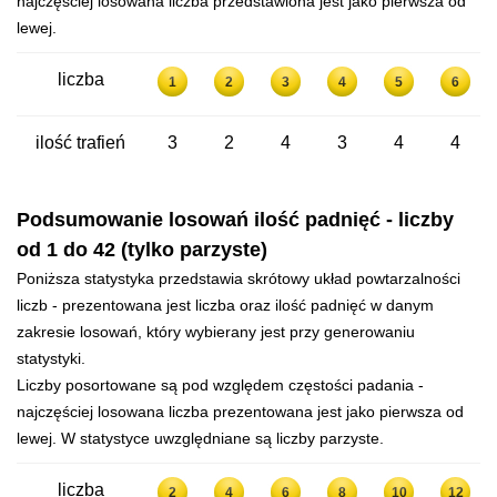
najczęściej losowana liczba przedstawiona jest jako pierwsza od
lewej.
liczba
1
2
3
4
5
6
ilość trafień
3
2
4
3
4
4
Podsumowanie losowań ilość padnięć - liczby
od 1 do 42 (tylko parzyste)
Poniższa statystyka przedstawia skrótowy układ powtarzalności
liczb - prezentowana jest liczba oraz ilość padnięć w danym
zakresie losowań, który wybierany jest przy generowaniu
statystyki.
Liczby posortowane są pod względem częstości padania -
najczęściej losowana liczba prezentowana jest jako pierwsza od
lewej. W statystyce uwzględniane są liczby parzyste.
liczba
2
4
6
8
10
12