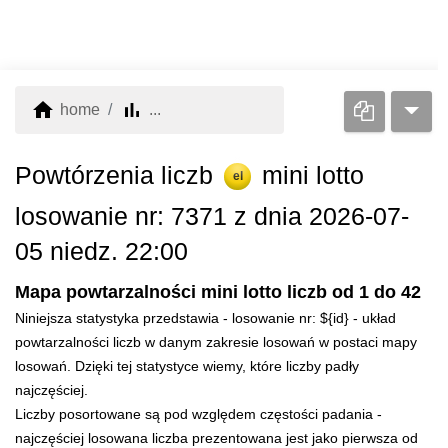
home
bar_chart
home
...
Powtórzenia liczb
mini lotto
el
losowanie nr: 7371 z dnia 2026-07-
05 niedz. 22:00
Mapa powtarzalności mini lotto liczb od 1 do 42
Niniejsza statystyka przedstawia - losowanie nr: ${id} - układ
powtarzalności liczb w danym zakresie losowań w postaci mapy
losowań. Dzięki tej statystyce wiemy, które liczby padły
najczęściej.
Liczby posortowane są pod względem częstości padania -
najczęściej losowana liczba prezentowana jest jako pierwsza od