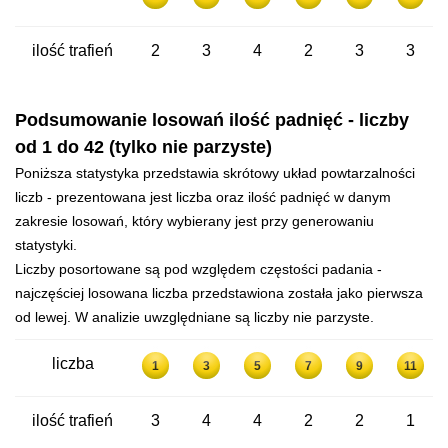
ilość trafień
2
3
4
2
3
3
Podsumowanie losowań ilość padnięć - liczby
od 1 do 42 (tylko nie parzyste)
Poniższa statystyka przedstawia skrótowy układ powtarzalności
liczb - prezentowana jest liczba oraz ilość padnięć w danym
zakresie losowań, który wybierany jest przy generowaniu
statystyki.
Liczby posortowane są pod względem częstości padania -
najczęściej losowana liczba przedstawiona została jako pierwsza
od lewej. W analizie uwzględniane są liczby nie parzyste.
liczba
1
3
5
7
9
11
ilość trafień
3
4
4
2
2
1