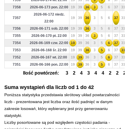
7359
2026-06-174 wt. 22:00
19
39
36
3
5
6
37
31
7358
2026-06-173 pon. 22:00
19
39
36
3
5
6
37
31
2026-06-172 niedz.
7357
19
39
36
3
5
6
37
31
22:00
7356
2026-06-171 sob. 22:00
19
39
36
3
5
6
37
31
7355
2026-06-170 pt. 22:00
19
39
36
3
5
6
37
31
7354
2026-06-169 czw. 22:00
19
39
36
3
5
6
37
31
7353
2026-06-168 śr. 22:00
19
39
36
3
5
6
37
31
7352
2026-06-167 wt. 22:00
19
39
36
3
5
6
37
31
7351
2026-06-166 pon. 22:00
19
39
36
3
5
6
37
31
Ilość powtórzeń:
3
2
4
3
4
4
2
2
2
Suma wystąpień dla liczb od 1 do 42
Poniższa statystyka przedstawia skrótowy układ powtarzalności
liczb - prezentowana jest liczba oraz ilość padnięć w danym
zakresie losowań, który wybierany jest przy generowaniu
statystyki.
Liczby posortowane są pod względem częstości padania -