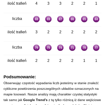
ilość trafień
4
3
3
2
2
1
liczba
68
69
67
66
65
64
ilość trafień
3
2
2
2
2
2
liczba
79
75
74
71
78
77
ilość trafień
2
2
2
2
1
1
Podsumowanie:
Obserwując częstość wypadania liczb jesteśmy w stanie znaleźć
cykliczne powtórzenia poszczególnych układów oznaczonych na
mapie losowań. Nasze analizy mają charakter czystej statystyki
tak samo jak
Google Trend’s
z tą tylko różnicą iż dane wejściowe