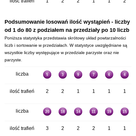
ilość trafień
1
2
2
1
1
2
Podsumowanie losowań ilość wystąpień - liczby
od 1 do 80 z podziałem na przedziały po 10 liczb
Poniższa statystyka przedstawia skrótowy układ powtarzalności
liczb i sortowanie w przedziałach. W statystyce uwzględniane są
wszystkie liczby występujące w przedziale parzyste oraz nie
parzyste.
liczba
5
3
9
7
6
4
ilość trafień
2
2
1
1
1
1
liczba
20
18
14
11
19
15
ilość trafień
3
2
2
2
1
1