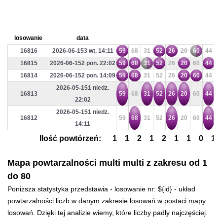
losowanie
data
16816
2026-06-153 wt. 14:11
59
68
31
52
26
20
60
44
6
16815
2026-06-152 pon. 22:02
59
68
31
52
26
20
60
44
6
16814
2026-06-152 pon. 14:09
59
68
31
52
26
20
60
44
6
2026-05-151 niedz.
16813
59
68
31
52
26
20
60
44
6
22:02
2026-05-151 niedz.
16812
59
68
31
52
26
20
60
44
6
14:11
Ilość powtórzeń:
1
1
2
1
2
1
1
0
1
Mapa powtarzalności multi multi z zakresu od 1
do 80
Poniższa statystyka przedstawia - losowanie nr: ${id} - układ
powtarzalności liczb w danym zakresie losowań w postaci mapy
losowań. Dzięki tej analizie wiemy, które liczby padły najczęściej.