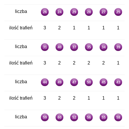
liczba
26
24
29
28
27
25
ilość trafień
3
2
1
1
1
1
liczba
31
40
37
35
34
39
ilość trafień
3
2
2
2
2
1
liczba
44
49
47
50
45
43
ilość trafień
3
2
2
1
1
1
liczba
59
60
52
56
55
58