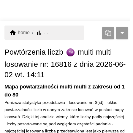
home
bar_chart
home
...
Powtórzenia liczb
multi multi
ml
losowanie nr: 16816 z dnia 2026-06-
02 wt. 14:11
Mapa powtarzalności multi multi z zakresu od 1
do 80
Poniższa statystyka przedstawia - losowanie nr: ${id} - układ
powtarzalności liczb w danym zakresie losowań w postaci mapy
losowań. Dzięki tej analizie wiemy, które liczby padły najczęściej.
Liczby posortowane są pod względem częstości padania -
najczęściej losowana liczba przedstawiona jest jako pierwsza od