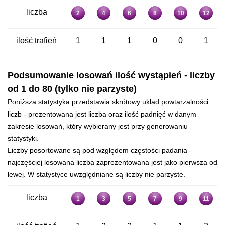
liczba
2
4
6
8
10
12
ilość trafień
1
1
1
0
0
1
Podsumowanie losowań ilość wystąpień - liczby
od 1 do 80 (tylko nie parzyste)
Poniższa statystyka przedstawia skrótowy układ powtarzalności
liczb - prezentowana jest liczba oraz ilość padnięć w danym
zakresie losowań, który wybierany jest przy generowaniu
statystyki.
Liczby posortowane są pod względem częstości padania -
najczęściej losowana liczba zaprezentowana jest jako pierwsza od
lewej. W statystyce uwzględniane są liczby nie parzyste.
liczba
1
3
5
7
9
11