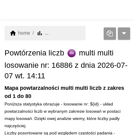
home
bar_chart
home
...
Powtórzenia liczb
multi multi
ml
losowanie nr: 16886 z dnia 2026-07-
07 wt. 14:11
Mapa powtarzalności multi multi liczb z zakres
od 1 do 80
Poniższa statystyka obrazuje - losowanie nr: ${id} - układ
powtarzalności liczb w wybranym zakresie losowań w postaci
mapy losowań. Dzięki owej analizie wiemy, które liczby padły
najczęściej.
Liczby posortowane są pod względem częstości padania -