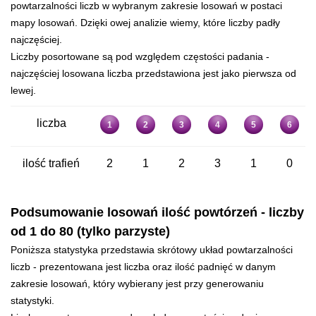
powtarzalności liczb w wybranym zakresie losowań w postaci
mapy losowań. Dzięki owej analizie wiemy, które liczby padły
najczęściej.
Liczby posortowane są pod względem częstości padania -
najczęściej losowana liczba przedstawiona jest jako pierwsza od
lewej.
liczba
1
2
3
4
5
6
ilość trafień
2
1
2
3
1
0
Podsumowanie losowań ilość powtórzeń - liczby
od 1 do 80 (tylko parzyste)
Poniższa statystyka przedstawia skrótowy układ powtarzalności
liczb - prezentowana jest liczba oraz ilość padnięć w danym
zakresie losowań, który wybierany jest przy generowaniu
statystyki.