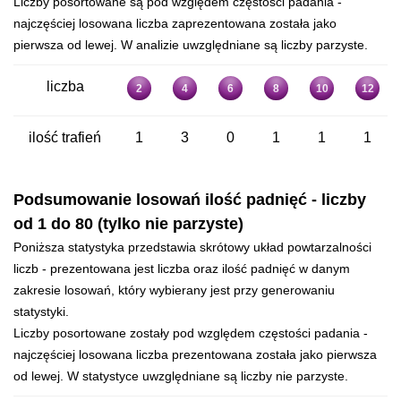
Liczby posortowane są pod względem częstości padania -
najczęściej losowana liczba zaprezentowana została jako
pierwsza od lewej. W analizie uwzględniane są liczby parzyste.
liczba
2
4
6
8
10
12
ilość trafień
1
3
0
1
1
1
Podsumowanie losowań ilość padnięć - liczby
od 1 do 80 (tylko nie parzyste)
Poniższa statystyka przedstawia skrótowy układ powtarzalności
liczb - prezentowana jest liczba oraz ilość padnięć w danym
zakresie losowań, który wybierany jest przy generowaniu
statystyki.
Liczby posortowane zostały pod względem częstości padania -
najczęściej losowana liczba prezentowana została jako pierwsza
od lewej. W statystyce uwzględniane są liczby nie parzyste.