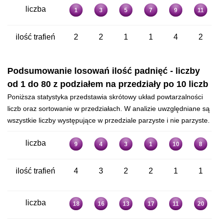
liczba
1
3
5
7
9
11
ilość trafień
2
2
1
1
4
2
Podsumowanie losowań ilość padnięć - liczby
od 1 do 80 z podziałem na przedziały po 10 liczb
Poniższa statystyka przedstawia skrótowy układ powtarzalności
liczb oraz sortowanie w przedziałach. W analizie uwzględniane są
wszystkie liczby występujące w przedziale parzyste i nie parzyste.
liczba
9
4
3
1
10
8
ilość trafień
4
3
2
2
1
1
liczba
18
16
13
17
11
20