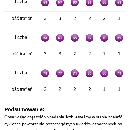
liczba
59
57
60
56
55
58
ilość trafień
3
3
2
2
2
1
liczba
64
61
65
62
70
69
ilość trafień
3
3
2
2
1
1
liczba
78
77
74
73
80
79
ilość trafień
2
2
2
2
1
1
Podsumowanie:
Obserwując częstość wypadania liczb jesteśmy w stanie znaleźć
cykliczne powtórzenia poszczególnych układów oznaczonych na