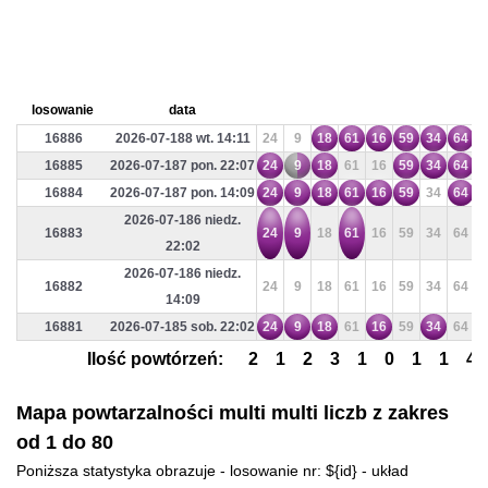
losowanie
data
16886
2026-07-188 wt. 14:11
24
9
18
61
16
59
34
64
1
16885
2026-07-187 pon. 22:07
24
9
18
61
16
59
34
64
1
16884
2026-07-187 pon. 14:09
24
9
18
61
16
59
34
64
1
2026-07-186 niedz.
16883
24
9
18
61
16
59
34
64
1
22:02
2026-07-186 niedz.
16882
24
9
18
61
16
59
34
64
1
14:09
16881
2026-07-185 sob. 22:02
24
9
18
61
16
59
34
64
1
Ilość powtórzeń:
2
1
2
3
1
0
1
1
4
Mapa powtarzalności multi multi liczb z zakres
od 1 do 80
Poniższa statystyka obrazuje - losowanie nr: ${id} - układ