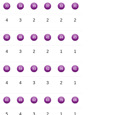
33
34
39
37
32
31
4
3
2
2
2
2
42
46
45
41
44
43
4
3
2
2
1
1
55
54
53
52
58
51
4
4
3
3
2
1
61
69
62
63
70
68
5
4
3
2
1
1