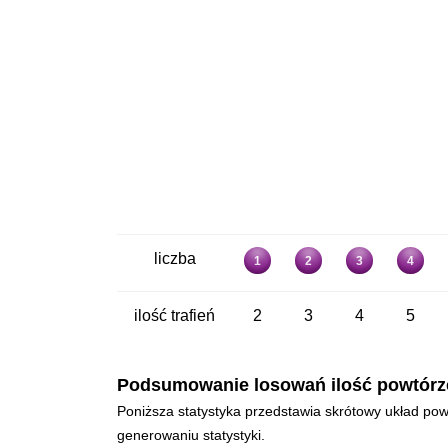
liczba
1
2
3
4
ilość trafień
2
3
4
5
Podsumowanie losowań ilość powtórzeń 
Poniższa statystyka przedstawia skrótowy układ powt
generowaniu statystyki.