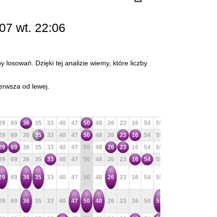
07 wt. 22:06
 losowań. Dzięki tej analizie wiemy, które liczby
erwsza od lewej.
29
69
36
35
33
40
47
50
48
26
23
16
54
55
60
3
42
46
29
69
36
35
33
40
47
50
48
26
23
16
54
55
60
3
42
46
29
69
36
35
33
40
47
50
48
26
23
16
54
55
60
3
42
46
29
69
36
35
33
40
47
50
48
26
23
16
54
55
60
3
42
46
29
69
36
35
33
40
47
50
48
26
23
16
54
55
60
3
42
46
29
69
36
35
33
40
47
50
48
26
23
16
54
55
60
3
42
46