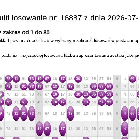
ulti losowanie nr: 16887 z dnia 2026-07-
z zakres od 1 do 80
- układ powtarzalności liczb w wybranym zakresie losowań w postaci mapy
padania - najczęściej losowana liczba zaprezentowana została jako pi
9
78
11
61
73
49
67
18
17
38
30
13
56
57
59
6
4
66
9
78
11
61
73
49
67
18
17
38
30
13
56
57
59
6
4
66
9
78
11
61
73
49
67
18
17
38
30
13
56
57
59
6
4
66
9
78
11
61
73
49
67
18
17
38
30
13
56
57
59
6
4
66
9
78
11
61
73
49
67
18
17
38
30
13
56
57
59
6
4
66
9
78
11
61
73
49
67
18
17
38
30
13
56
57
59
6
4
66