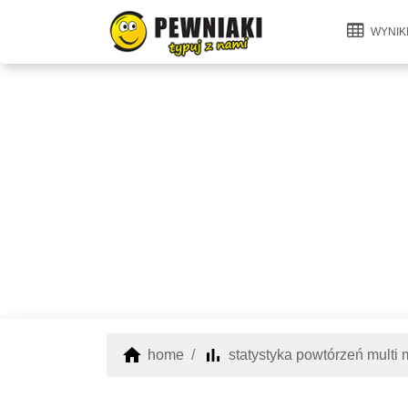
WYNIK
home
bar_chart
home
statystyka powtórzeń multi m