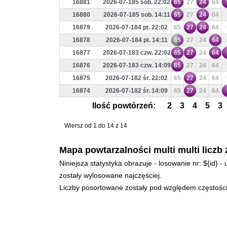
16881
2026-07-185 sob. 22:02
65
27
24
64
16880
2026-07-185 sob. 14:11
65
27
24
64
16879
2026-07-184 pt. 22:02
65
27
24
64
16878
2026-07-184 pt. 14:11
65
27
24
64
16877
2026-07-183 czw. 22:02
65
27
24
64
16876
2026-07-183 czw. 14:09
65
27
24
64
16875
2026-07-182 śr. 22:02
65
27
24
64
16874
2026-07-182 śr. 14:09
65
27
24
64
Ilość powtórzeń:
2
3
4
5
3
Wiersz od 1 do 14 z 14
Mapa powtarzalności multi multi liczb 
Niniejsza statystyka obrazuje - losowanie nr: ${id} 
zostały wylosowane najczęściej.
Liczby posortowane zostały pod względem częstości 