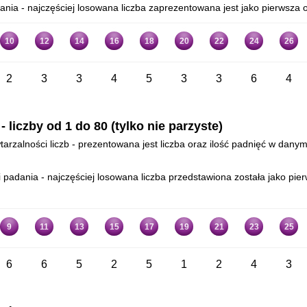
ia - najczęściej losowana liczba zaprezentowana jest jako pierwsza od
10
12
14
16
18
20
22
24
26
2
3
3
4
5
3
3
6
4
liczby od 1 do 80 (tylko nie parzyste)
arzalności liczb - prezentowana jest liczba oraz ilość padnięć w danym
adania - najczęściej losowana liczba przedstawiona została jako pierw
9
11
13
15
17
19
21
23
25
6
6
5
2
5
1
2
4
3