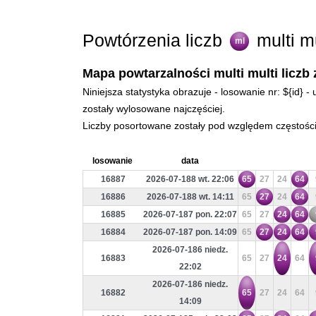
Powtórzenia liczb
multi m
ml
Mapa powtarzalności multi multi liczb 
Niniejsza statystyka obrazuje - losowanie nr: ${id} 
zostały wylosowane najczęściej.
Liczby posortowane zostały pod względem częstości 
losowanie
data
16887
2026-07-188 wt. 22:06
65
27
24
64
16886
2026-07-188 wt. 14:11
65
27
24
64
16885
2026-07-187 pon. 22:07
65
27
24
64
16884
2026-07-187 pon. 14:09
65
27
24
64
2026-07-186 niedz.
16883
65
27
24
64
22:02
2026-07-186 niedz.
16882
65
27
24
64
14:09