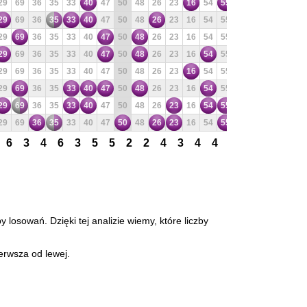
29
69
36
35
33
40
47
50
48
26
23
16
54
55
60
3
42
46
29
69
36
35
33
40
47
50
48
26
23
16
54
55
60
3
42
46
29
69
36
35
33
40
47
50
48
26
23
16
54
55
60
3
42
46
29
69
36
35
33
40
47
50
48
26
23
16
54
55
60
3
42
46
29
69
36
35
33
40
47
50
48
26
23
16
54
55
60
3
42
46
29
69
36
35
33
40
47
50
48
26
23
16
54
55
60
3
42
46
29
69
36
35
33
40
47
50
48
26
23
16
54
55
60
3
42
46
29
69
36
35
33
40
47
50
48
26
23
16
54
55
60
3
42
46
6
3
4
6
3
5
5
2
2
4
3
4
4
2
5
2
4
2
 losowań. Dzięki tej analizie wiemy, które liczby
erwsza od lewej.