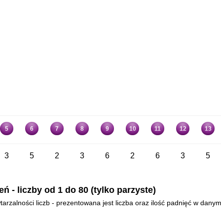
5
6
7
8
9
10
11
12
13
3
5
2
3
6
2
6
3
5
- liczby od 1 do 80 (tylko parzyste)
arzalności liczb - prezentowana jest liczba oraz ilość padnięć w danym