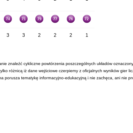
74
71
79
77
76
72
3
3
2
2
2
1
anie znaleźć cykliczne powtórzenia poszczególnych układów oznaczon
tylko różnicą iż dane wejściowe czerpiemy z oficjalnych wyników gier l
ona porusza tematykę informacyjno-edukacyjną i nie zachęca, ani nie p