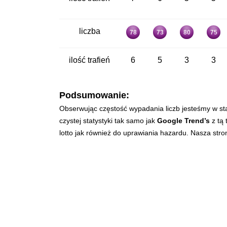
liczba
78
73
80
75
ilość trafień
6
5
3
3
Podsumowanie:
Obserwując częstość wypadania liczb jesteśmy w st
czystej statystyki tak samo jak
Google Trend’s
z tą 
lotto jak również do uprawiania hazardu. Nasza str