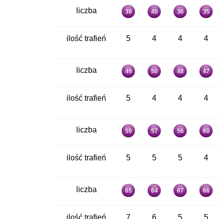
liczba
38
40
36
35
ilość trafień
5
4
4
4
liczba
49
50
48
47
ilość trafień
5
4
4
4
liczba
59
57
56
60
ilość trafień
5
5
5
4
liczba
65
64
67
66
ilość trafień
7
6
5
5