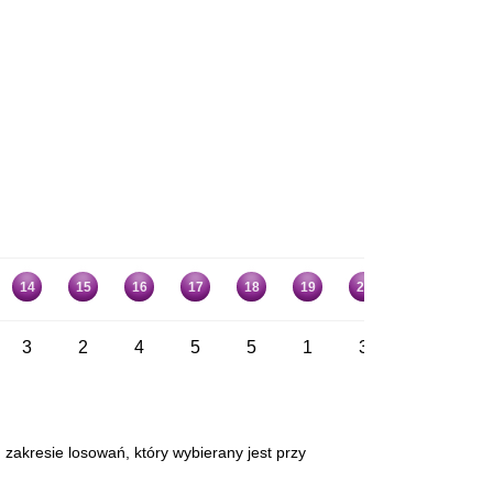
14
15
16
17
18
19
20
21
22
3
2
4
5
5
1
3
2
3
 zakresie losowań, który wybierany jest przy