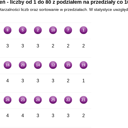
- liczby od 1 do 80 z podziałem na przedziały co 10
arzalności liczb oraz sortowanie w przedziałach. W statystyce uwzględ
8
5
2
10
7
1
3
3
3
2
2
2
16
20
14
12
15
19
4
3
3
3
2
1
26
23
28
25
22
21
4
4
3
3
3
2