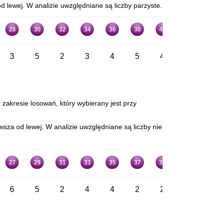
 lewej. W analizie uwzględniane są liczby parzyste.
28
30
32
34
36
38
40
42
44
3
5
2
3
4
5
4
4
1
 zakresie losowań, który wybierany jest przy
sza od lewej. W analizie uwzględniane są liczby nie
27
29
31
33
35
37
39
41
43
6
5
2
4
4
2
2
2
1