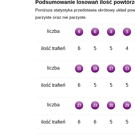
Podsumowanie losowań ilość powtórzeń 
Poniższa statystyka przedstawia skrótowy układ powt
parzyste oraz nie parzyste.
liczba
9
6
4
3
ilość trafień
6
5
5
4
liczba
11
18
17
13
ilość trafień
6
5
5
5
liczba
27
24
30
29
ilość trafień
6
6
5
5