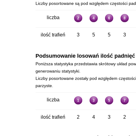
Liczby posortowane są pod względem częstości padan
liczba
2
4
6
8
ilość trafień
3
5
5
3
Podsumowanie losowań ilość padnięć - 
Poniższa statystyka przedstawia skrótowy układ powt
generowaniu statystyki.
Liczby posortowane zostały pod względem częstości p
parzyste.
liczba
1
3
5
7
ilość trafień
2
4
3
2