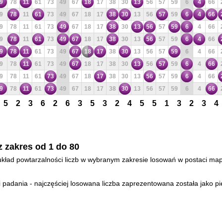
9
78
11
61
73
49
67
18
17
38
30
13
56
57
59
6
4
66
9
78
11
61
73
49
67
18
17
38
30
13
56
57
59
6
4
66
9
78
11
61
73
49
67
18
17
38
30
13
56
57
59
6
4
66
9
78
11
61
73
49
67
18
17
38
30
13
56
57
59
6
4
66
9
78
11
61
73
49
67
18
17
38
30
13
56
57
59
6
4
66
9
78
11
61
73
49
67
18
17
38
30
13
56
57
59
6
4
66
9
78
11
61
73
49
67
18
17
38
30
13
56
57
59
6
4
66
9
78
11
61
73
49
67
18
17
38
30
13
56
57
59
6
4
66
5
2
3
6
2
6
3
5
3
2
4
5
5
1
3
2
3
4
z zakres od 1 do 80
- układ powtarzalności liczb w wybranym zakresie losowań w postaci mapy
padania - najczęściej losowana liczba zaprezentowana została jako pi