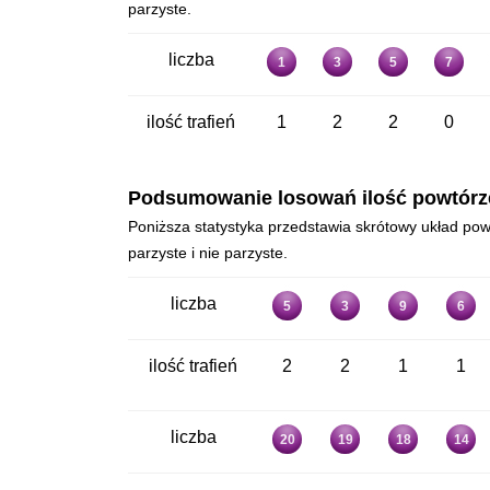
parzyste.
liczba
1
3
5
7
ilość trafień
1
2
2
0
Podsumowanie losowań ilość powtórzeń
Poniższa statystyka przedstawia skrótowy układ powt
parzyste i nie parzyste.
liczba
5
3
9
6
ilość trafień
2
2
1
1
liczba
20
19
18
14