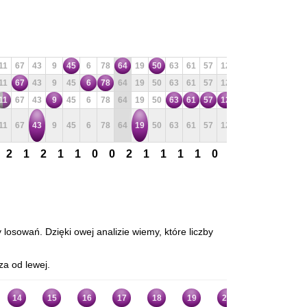
11
67
43
9
45
6
78
64
19
50
63
61
57
12
38
69
27
73
11
67
43
9
45
6
78
64
19
50
63
61
57
12
38
69
27
73
11
67
43
9
45
6
78
64
19
50
63
61
57
12
38
69
27
73
11
67
43
9
45
6
78
64
19
50
63
61
57
12
38
69
27
73
2
1
2
1
1
0
0
2
1
1
1
1
0
0
1
0
2
0
 losowań. Dzięki owej analizie wiemy, które liczby
za od lewej.
14
15
16
17
18
19
20
21
22