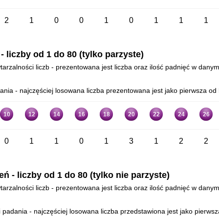
2
1
0
0
1
0
1
1
1
liczby od 1 do 80 (tylko parzyste)
arzalności liczb - prezentowana jest liczba oraz ilość padnięć w danym
ia - najczęściej losowana liczba prezentowana jest jako pierwsza od l
10
12
14
16
18
20
22
24
26
0
1
1
0
1
3
1
2
2
- liczby od 1 do 80 (tylko nie parzyste)
arzalności liczb - prezentowana jest liczba oraz ilość padnięć w danym
adania - najczęściej losowana liczba przedstawiona jest jako pierwsza