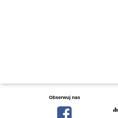
Obserwuj nas
equalize