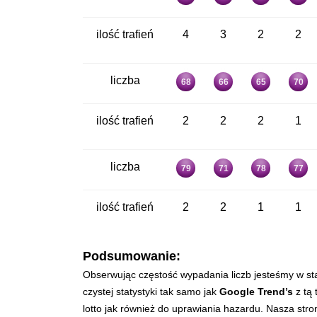
ilość trafień
4
3
2
2
liczba
68
66
65
70
ilość trafień
2
2
2
1
liczba
79
71
78
77
ilość trafień
2
2
1
1
Podsumowanie:
Obserwując częstość wypadania liczb jesteśmy w st
czystej statystyki tak samo jak
Google Trend’s
z tą 
lotto jak również do uprawiania hazardu. Nasza str