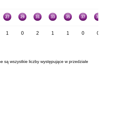
27
29
31
33
35
37
39
41
43
1
0
2
1
1
0
0
0
1
ne są wszystkie liczby występujące w przedziale