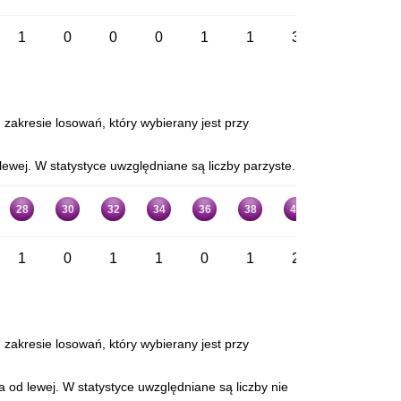
1
0
0
0
1
1
3
1
1
 zakresie losowań, który wybierany jest przy
ewej. W statystyce uwzględniane są liczby parzyste.
28
30
32
34
36
38
40
42
44
1
0
1
1
0
1
2
0
2
 zakresie losowań, który wybierany jest przy
 od lewej. W statystyce uwzględniane są liczby nie