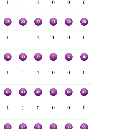
1
1
1
0
0
0
25
23
22
21
30
29
1
1
1
1
0
0
34
33
32
39
37
36
1
1
1
0
0
0
45
43
48
46
42
41
1
1
0
0
0
0
55
57
58
54
53
51