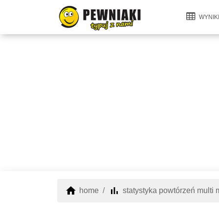
WYNIK
home
bar_chart
home
statystyka powtórzeń multi m