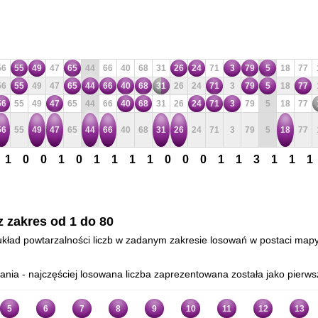
56
55
49
47
65
44
66
40
68
31
26
24
71
3
79
5
18
77
56
55
49
47
65
44
66
40
68
31
26
24
71
3
79
5
18
77
56
55
49
47
65
44
66
40
68
31
26
24
71
3
79
5
18
77
56
55
49
47
65
44
66
40
68
31
26
24
71
3
79
5
18
77
1
0
0
1
0
1
1
1
1
0
0
0
1
1
3
1
1
1
z zakres od 1 do 80
- układ powtarzalności liczb w zadanym zakresie losowań w postaci mapy
ia - najczęściej losowana liczba zaprezentowana została jako pierws
5
6
7
8
9
10
11
12
13