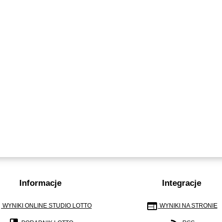
Informacje
Integracje
r
web
WYNIKI ONLINE STUDIO LOTTO
WYNIKI NA STRONIE