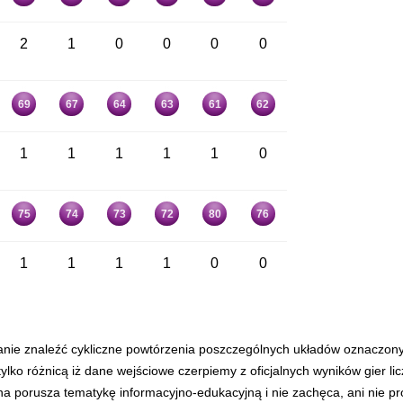
2
1
0
0
0
0
69
67
64
63
61
62
1
1
1
1
1
0
75
74
73
72
80
76
1
1
1
1
0
0
anie znaleźć cykliczne powtórzenia poszczególnych układów oznaczon
tylko różnicą iż dane wejściowe czerpiemy z oficjalnych wyników gier l
ona porusza tematykę informacyjno-edukacyjną i nie zachęca, ani nie p