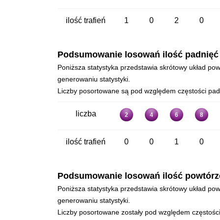
ilość trafień
1
0
2
0
Podsumowanie losowań ilość padnięć - 
Poniższa statystyka przedstawia skrótowy układ powt
generowaniu statystyki.
Liczby posortowane są pod względem częstości padan
liczba
2
4
6
8
ilość trafień
0
0
1
0
Podsumowanie losowań ilość powtórzeń 
Poniższa statystyka przedstawia skrótowy układ powt
generowaniu statystyki.
Liczby posortowane zostały pod względem częstości p