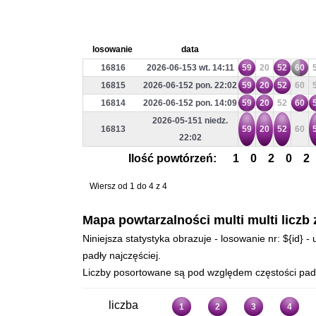
losowanie
data
16816
2026-06-153 wt. 14:11
59
20
52
60
16815
2026-06-152 pon. 22:02
59
20
52
60
16814
2026-06-152 pon. 14:09
59
20
52
60
2026-05-151 niedz.
16813
59
20
52
60
22:02
Ilość powtórzeń:
1
0
2
0
2
Wiersz od 1 do 4 z 4
Mapa powtarzalności multi multi liczb 
Niniejsza statystyka obrazuje - losowanie nr: ${id} 
padły najczęściej.
Liczby posortowane są pod względem częstości padan
liczba
1
2
3
4