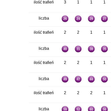
ilość trafień
3
1
1
1
liczba
26
24
28
27
ilość trafień
2
2
1
1
liczba
40
31
38
35
ilość trafień
2
2
1
1
liczba
49
47
44
50
ilość trafień
2
2
2
1
liczba
59
52
60
56