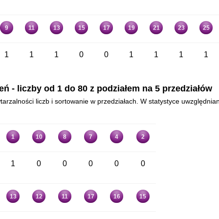
9
11
13
15
17
19
21
23
25
1
1
1
0
0
1
1
1
1
 - liczby od 1 do 80 z podziałem na 5 przedziałów
arzalności liczb i sortowanie w przedziałach. W statystyce uwzględnia
1
10
8
7
4
2
1
0
0
0
0
0
13
12
11
17
16
15