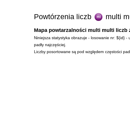
Powtórzenia liczb
multi m
ml
Mapa powtarzalności multi multi liczb 
Niniejsza statystyka obrazuje - losowanie nr: ${id} 
padły najczęściej.
Liczby posortowane są pod względem częstości padan