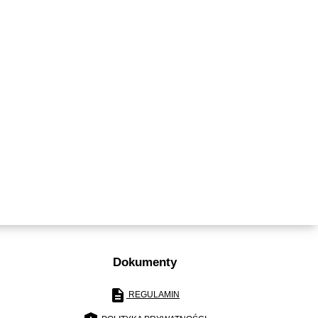
Dokumenty
description
REGULAMIN