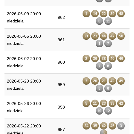
2026-06-09 20:00
1
14
22
39
48
962
niedziela
8
11
2026-06-05 20:00
21
23
44
47
50
961
niedziela
1
7
2026-06-02 20:00
2
36
38
40
46
960
niedziela
7
8
2026-05-29 20:00
3
20
21
42
49
959
niedziela
5
6
2026-05-26 20:00
5
11
23
33
42
958
niedziela
10
12
2026-05-22 20:00
34
35
42
46
3
957
niedziela
5