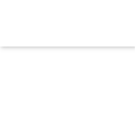
Obserwuj nas
Informacje