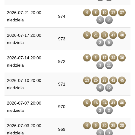
2026-07-21 20:00
4
8
10
17
37
974
niedziela
5
7
2026-07-17 20:00
6
21
31
47
48
973
niedziela
2
9
2026-07-14 20:00
5
6
17
34
36
972
niedziela
3
11
2026-07-10 20:00
13
25
28
42
45
971
niedziela
5
12
2026-07-07 20:00
6
16
24
41
46
970
niedziela
2
3
2026-07-03 20:00
4
9
20
25
28
969
niedziela
1
3