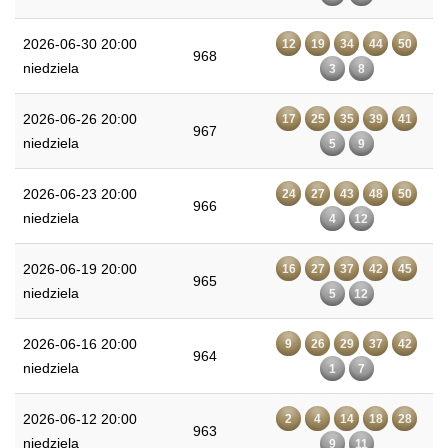
2026-06-30 20:00
12
19
34
44
50
968
niedziela
3
8
2026-06-26 20:00
17
25
35
39
41
967
niedziela
5
9
2026-06-23 20:00
24
27
43
48
50
966
niedziela
4
12
2026-06-19 20:00
16
27
37
42
45
965
niedziela
5
12
2026-06-16 20:00
9
26
29
37
42
964
niedziela
1
7
2026-06-12 20:00
2
4
14
18
28
963
niedziela
9
11