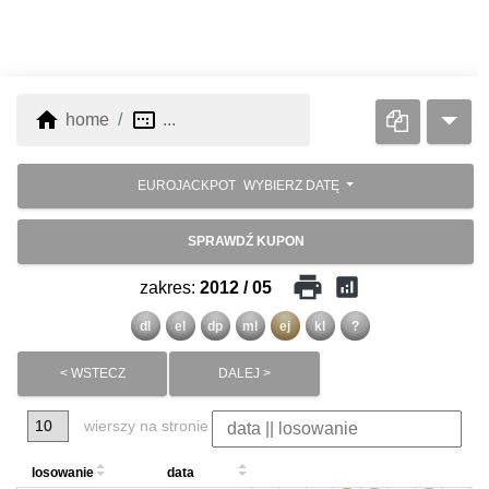
home
image_aspect_ratio
home
...
EUROJACKPOT
WYBIERZ DATĘ
SPRAWDŹ KUPON
print
analytics
zakres:
2012 / 05
dl
el
dp
ml
ej
kl
?
< WSTECZ
DALEJ >
wierszy na stronie
losowanie
data