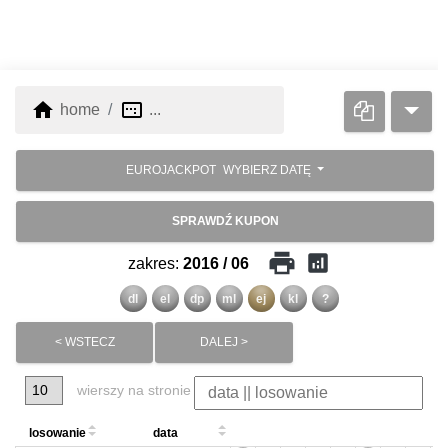
home
image_aspect_ratio
home
...
EUROJACKPOT
WYBIERZ DATĘ
SPRAWDŹ KUPON
print
analytics
zakres:
2016 / 06
dl
el
dp
ml
ej
kl
?
< WSTECZ
DALEJ >
wierszy na stronie
losowanie
data