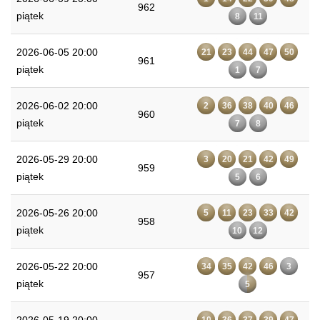
962
piątek
8
11
2026-06-05 20:00
21
23
44
47
50
961
piątek
1
7
2026-06-02 20:00
2
36
38
40
46
960
piątek
7
8
2026-05-29 20:00
3
20
21
42
49
959
piątek
5
6
2026-05-26 20:00
5
11
23
33
42
958
piątek
10
12
2026-05-22 20:00
34
35
42
46
3
957
piątek
5
10
36
37
39
47