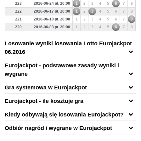
223
2016-06-24 pt. 20:00
1
2
3
4
5
6
7
8
9
222
2016-06-17 pt. 20:00
1
2
3
4
5
6
7
8
9
221
2016-06-10 pt. 20:00
1
2
3
4
5
6
7
8
9
220
2016-06-03 pt. 20:00
1
2
3
4
5
6
7
8
9
Losowanie wyniki losowania Lotto Eurojackpot
06.2016
Eurojackpot
- podstawowe zasady wyniki i
wygrane
Gra systemowa w
Eurojackpot
Eurojackpot
- ile kosztuje gra
Kiedy odbywają się losowania
Eurojackpot
?
Odbiór nagród i wygrane w
Eurojackpot