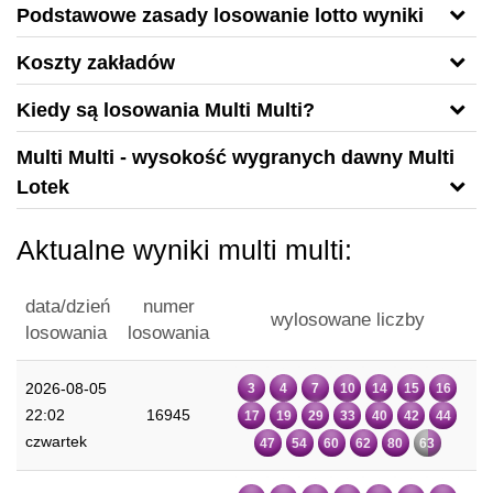
Podstawowe zasady losowanie lotto wyniki
Koszty zakładów
Kiedy są losowania Multi Multi?
Multi Multi - wysokość wygranych dawny Multi
Lotek
Aktualne wyniki multi multi:
data/dzień
numer
wylosowane liczby
losowania
losowania
2026-08-05
3
4
7
10
14
15
16
22:02
16945
17
19
29
33
40
42
44
czwartek
47
54
60
62
80
63