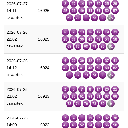
2026-07-27
2
12
14
17
20
25
29
14:11
16926
35
38
40
44
51
52
57
czwartek
62
70
77
78
80
75
2026-07-26
6
9
13
16
17
19
21
22:02
16925
28
38
39
41
42
54
58
czwartek
63
67
68
78
80
61
2026-07-26
6
20
30
32
34
37
41
14:12
16924
42
43
47
48
52
60
62
czwartek
63
67
73
74
80
26
2026-07-25
2
5
7
8
14
20
21
22:02
16923
36
37
51
54
61
63
66
czwartek
73
74
76
78
80
9
2026-07-25
2
4
17
19
26
32
38
14:09
16922
42
43
52
54
55
56
58