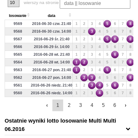
wierszy na stronie
losowanie
data
9569
2016-06-30 czw. 21:40
1
2
3
4
5
6
7
8
9568
2016-06-30 czw. 14:00
1
2
3
4
5
6
7
8
9567
2016-06-29 śr. 21:40
1
2
3
4
5
6
7
8
9566
2016-06-29 śr. 14:00
1
2
3
4
5
6
7
8
9565
2016-06-28 wt. 21:40
1
2
3
4
5
6
7
8
9564
2016-06-28 wt. 14:00
1
2
3
4
5
6
7
8
9563
2016-06-27 pon. 21:40
1
2
3
4
5
6
7
8
9562
2016-06-27 pon. 14:00
1
2
3
4
5
6
7
8
9561
2016-06-26 niedz. 21:40
1
2
3
4
5
6
7
8
9560
2016-06-26 niedz. 14:00
1
2
3
4
5
6
7
8
‹
1
2
3
4
5
6
›
Ostatnie wyniki lotto losowanie Multi Multi
06.2016