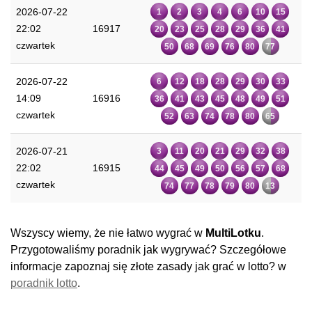
2026-07-22
1
2
3
4
6
10
15
22:02
16917
20
23
25
28
29
36
41
czwartek
50
68
69
76
80
77
2026-07-22
6
12
18
28
29
30
33
14:09
16916
36
41
43
45
48
49
51
czwartek
52
63
74
78
80
65
2026-07-21
3
11
20
21
29
32
38
22:02
16915
44
45
49
50
56
57
68
czwartek
74
77
78
79
80
13
Wszyscy wiemy, że nie łatwo wygrać w
MultiLotku
.
Przygotowaliśmy poradnik jak wygrywać? Szczegółowe
informacje zapoznaj się złote zasady jak grać w lotto? w
poradnik lotto
.