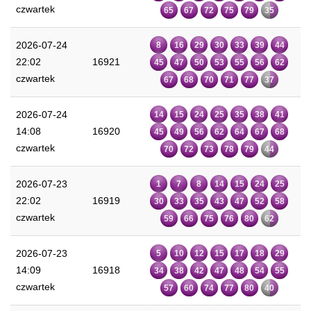
czwartek
65
67
72
75
79
35
2026-07-24
8
16
29
30
33
39
44
22:02
16921
45
47
50
53
55
56
62
czwartek
67
68
70
71
77
37
2026-07-24
14
15
24
25
35
38
41
14:08
16920
45
49
56
62
64
67
68
czwartek
70
72
73
78
79
44
2026-07-23
1
7
8
14
15
24
25
22:02
16919
30
33
35
43
47
52
58
czwartek
59
66
75
76
80
62
2026-07-23
5
10
12
15
17
18
29
14:09
16918
34
38
42
47
48
54
55
czwartek
57
60
74
77
80
40