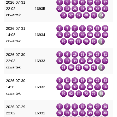
2026-07-31
1
5
6
11
12
13
17
22:02
16935
20
23
25
35
38
46
51
czwartek
54
57
67
68
78
64
2026-07-31
1
3
7
8
15
21
28
14:08
16934
37
47
53
56
58
61
68
czwartek
70
77
78
79
80
9
2026-07-30
3
6
15
23
26
27
31
22:03
16933
32
33
39
43
46
52
57
czwartek
58
59
72
75
78
9
2026-07-30
9
11
16
17
20
22
33
14:11
16932
34
36
37
45
46
50
56
czwartek
60
62
64
72
79
55
2026-07-29
1
2
6
12
20
24
30
22:02
16931
32
33
34
42
43
45
46