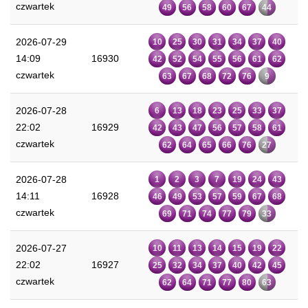
czwartek
49
56
58
60
67
44
2026-07-29
10
25
30
31
34
37
40
14:09
16930
42
52
54
55
56
61
62
czwartek
63
67
68
72
76
9
2026-07-28
6
13
18
23
25
33
37
22:02
16929
42
43
47
56
57
58
61
czwartek
62
64
65
66
76
27
2026-07-28
1
2
3
7
19
24
43
14:11
16928
46
49
53
57
59
67
68
czwartek
69
71
74
77
79
33
2026-07-27
10
11
13
14
15
19
22
22:02
16927
25
32
34
37
40
42
45
czwartek
62
64
71
77
80
63