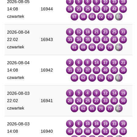
2026-08-05
3
5
6
9
10
15
18
14:08
16944
19
23
25
32
37
42
49
czwartek
57
58
64
72
74
51
2026-08-04
6
12
18
21
23
25
31
22:02
16943
33
34
35
41
44
45
47
czwartek
61
68
69
74
79
39
2026-08-04
2
6
8
14
17
19
21
14:08
16942
31
33
37
44
46
50
56
czwartek
60
62
65
74
76
61
2026-08-03
1
3
4
9
12
14
19
22:02
16941
20
24
25
27
33
40
50
czwartek
54
62
65
70
77
41
2026-08-03
5
6
10
16
19
33
39
14:08
16940
41
44
48
49
51
61
63