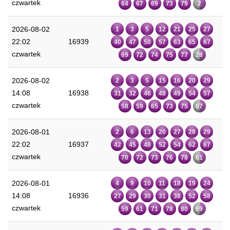
czwartek
64
67
69
73
79
2
2026-08-02
1
3
5
12
21
25
27
22:02
16939
40
47
50
57
63
65
67
czwartek
69
72
74
75
77
28
2026-08-02
2
3
5
15
16
20
29
14:08
16938
31
32
46
48
49
54
57
czwartek
58
59
65
73
75
67
2026-08-01
2
6
13
20
27
28
29
22:02
16937
42
45
48
52
54
62
67
czwartek
70
72
73
76
78
61
2026-08-01
4
9
10
11
18
19
24
14:08
16936
27
29
30
31
38
52
58
czwartek
59
61
71
78
80
69