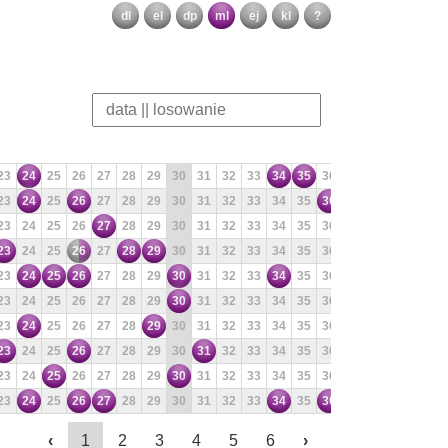
dl
el
dp
ml
ej
kl
?
23
24
25
26
27
28
29
30
31
32
33
34
35
36
37
38
39
40
23
24
25
26
27
28
29
30
31
32
33
34
35
36
37
38
39
40
23
24
25
26
27
28
29
30
31
32
33
34
35
36
37
38
39
40
23
24
25
26
27
28
29
30
31
32
33
34
35
36
37
38
39
40
23
24
25
26
27
28
29
30
31
32
33
34
35
36
37
38
39
40
23
24
25
26
27
28
29
30
31
32
33
34
35
36
37
38
39
40
23
24
25
26
27
28
29
30
31
32
33
34
35
36
37
38
39
40
23
24
25
26
27
28
29
30
31
32
33
34
35
36
37
38
39
40
23
24
25
26
27
28
29
30
31
32
33
34
35
36
37
38
39
40
23
24
25
26
27
28
29
30
31
32
33
34
35
36
37
38
39
40
‹
1
2
3
4
5
6
›