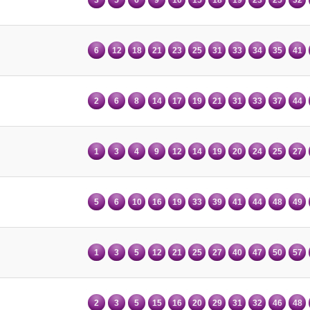
6
12
18
21
23
25
31
33
34
35
41
2
6
8
14
17
19
21
31
33
37
44
1
3
4
9
12
14
19
20
24
25
27
5
6
10
16
19
33
39
41
44
48
49
1
3
5
12
21
25
27
40
47
50
57
2
3
5
15
16
20
29
31
32
46
48