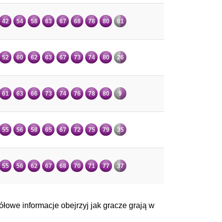
42
54
58
63
67
68
78
80
61
52
60
62
63
67
73
74
80
26
61
63
66
73
74
76
78
80
9
55
56
58
65
67
72
75
79
35
55
56
62
67
68
70
71
77
37
łowe informacje obejrzyj jak gracze grają w