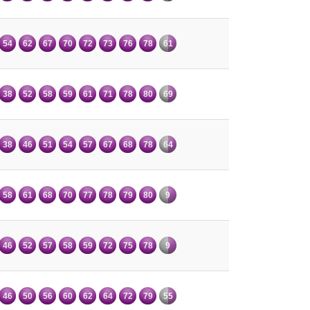
54
62
67
70
72
73
76
78
61
38
52
58
59
61
71
78
80
69
38
46
51
54
57
67
68
78
64
58
61
68
70
77
78
79
80
9
46
52
57
58
59
72
75
78
9
46
50
56
60
62
64
72
79
55