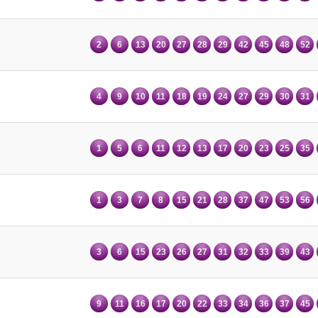
2
6
13
20
27
28
29
42
45
48
52
4
9
10
11
18
19
24
27
29
30
31
1
5
6
11
12
13
17
20
23
25
35
1
3
7
8
15
21
28
37
47
53
56
3
6
15
23
26
27
31
32
33
39
43
9
11
16
17
20
22
33
34
36
37
45