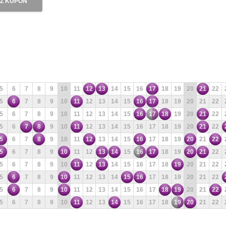
Ź KUPON
5
6
7
8
9
10
11
12
13
14
15
16
17
18
19
20
21
22
5
6
7
8
9
10
11
12
13
14
15
16
17
18
19
20
21
22
5
6
7
8
9
10
11
12
13
14
15
16
17
18
19
20
21
22
5
6
7
8
9
10
11
12
13
14
15
16
17
18
19
20
21
22
5
6
7
8
9
10
11
12
13
14
15
16
17
18
19
20
21
22
5
6
7
8
9
10
11
12
13
14
15
16
17
18
19
20
21
22
5
6
7
8
9
10
11
12
13
14
15
16
17
18
19
20
21
22
5
6
7
8
9
10
11
12
13
14
15
16
17
18
19
20
21
22
5
6
7
8
9
10
11
12
13
14
15
16
17
18
19
20
21
22
5
6
7
8
9
10
11
12
13
14
15
16
17
18
19
20
21
22