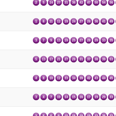
2
5
14
27
31
36
42
47
50
54
56
1
6
11
12
19
24
27
28
36
41
49
3
7
9
13
19
25
27
28
29
33
35
5
13
17
21
27
28
31
37
38
39
53
4
8
10
12
33
34
39
42
43
44
45
3
4
7
10
14
15
16
17
19
29
33
3
5
6
9
10
15
18
19
23
25
32