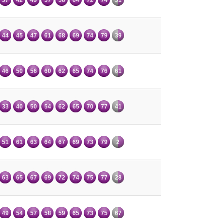
44
45
47
61
68
69
74
79
39
46
50
56
60
62
65
74
76
61
33
40
50
54
62
65
70
77
41
51
61
63
64
67
69
73
79
2
63
65
67
69
72
74
75
77
28
49
54
57
58
59
65
73
75
67