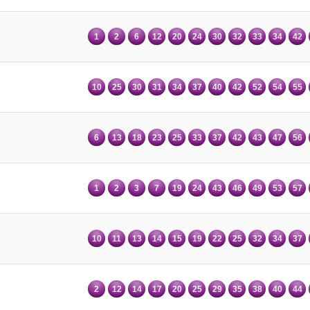
1
2
6
12
20
24
30
32
33
34
42
10
25
30
31
34
37
40
42
52
54
55
6
13
18
23
25
33
37
42
43
47
56
1
2
3
7
19
24
43
46
49
53
57
10
11
13
14
15
19
22
25
32
34
37
2
12
14
17
20
25
29
35
38
40
44