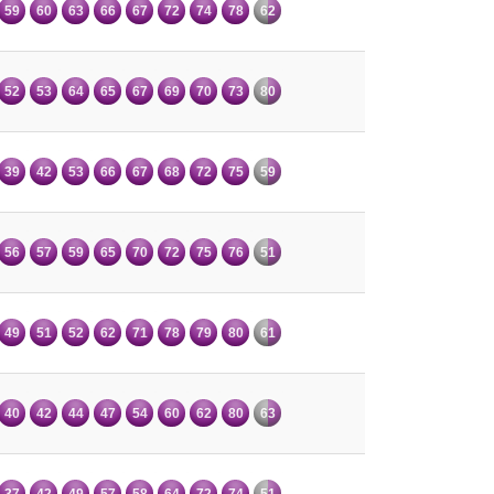
59
60
63
66
67
72
74
78
62
52
53
64
65
67
69
70
73
80
39
42
53
66
67
68
72
75
59
56
57
59
65
70
72
75
76
51
49
51
52
62
71
78
79
80
61
40
42
44
47
54
60
62
80
63
37
42
49
57
58
64
72
74
51