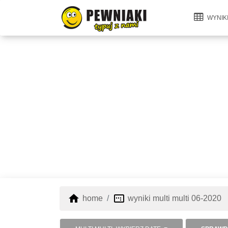
WYNIK
home
image_aspect_ratio
home
wyniki multi multi 06-2020