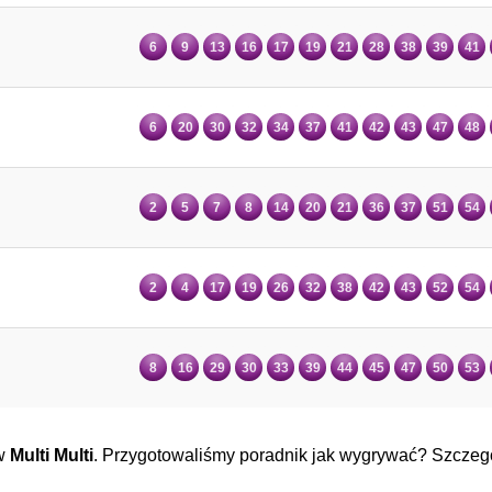
6
9
13
16
17
19
21
28
38
39
41
6
20
30
32
34
37
41
42
43
47
48
2
5
7
8
14
20
21
36
37
51
54
2
4
17
19
26
32
38
42
43
52
54
8
16
29
30
33
39
44
45
47
50
53
 w
Multi Multi
. Przygotowaliśmy poradnik jak wygrywać? Szczegó
.