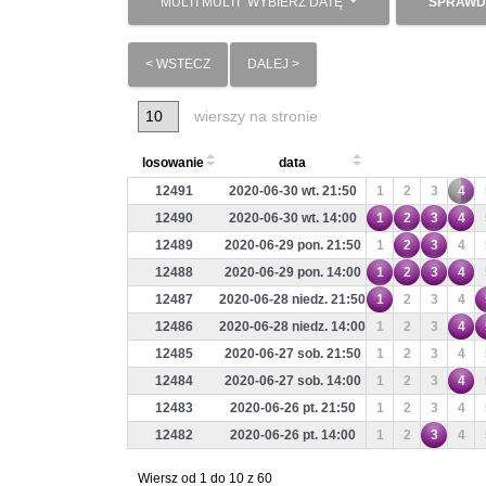
MULTI MULTI
WYBIERZ DATĘ
SPRAWD
< WSTECZ
DALEJ >
wierszy na stronie
losowanie
data
12491
2020-06-30 wt. 21:50
1
2
3
4
12490
2020-06-30 wt. 14:00
1
2
3
4
12489
2020-06-29 pon. 21:50
1
2
3
4
12488
2020-06-29 pon. 14:00
1
2
3
4
12487
2020-06-28 niedz. 21:50
1
2
3
4
12486
2020-06-28 niedz. 14:00
1
2
3
4
12485
2020-06-27 sob. 21:50
1
2
3
4
12484
2020-06-27 sob. 14:00
1
2
3
4
12483
2020-06-26 pt. 21:50
1
2
3
4
12482
2020-06-26 pt. 14:00
1
2
3
4
Wiersz od 1 do 10 z 60