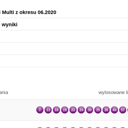
 Multi z okresu 06.2020
o wyniki
ania
wylosowane l
7
13
18
19
22
24
30
35
36
44
57