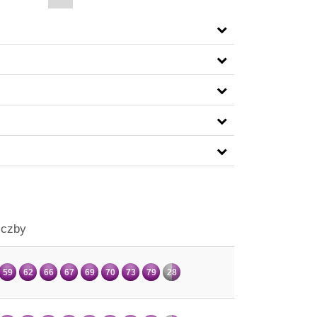
iczby
59
62
66
67
69
70
73
79
28