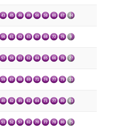
43
45
46
49
56
58
60
67
44
56
61
62
63
67
68
72
76
9
57
58
61
62
64
65
66
76
27
59
67
68
69
71
74
77
79
33
40
42
45
62
64
71
77
80
63
51
52
57
62
70
77
78
80
75