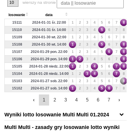
wierszy na stronie
losowanie
data
15111
2024-01-31 śr. 22:00
1
2
3
4
5
6
7
8
15110
2024-01-31 śr. 14:00
1
2
3
4
5
6
7
8
15109
2024-01-30 wt. 22:00
1
2
3
4
5
6
7
8
15108
2024-01-30 wt. 14:00
1
2
3
4
5
6
7
8
15107
2024-01-29 pon. 22:00
1
2
3
4
5
6
7
8
15106
2024-01-29 pon. 14:00
1
2
3
4
5
6
7
8
15105
2024-01-28 niedz. 22:00
1
2
3
4
5
6
7
8
15104
2024-01-28 niedz. 14:00
1
2
3
4
5
6
7
8
15103
2024-01-27 sob. 22:00
1
2
3
4
5
6
7
8
15102
2024-01-27 sob. 14:00
1
2
3
4
5
6
7
8
‹
1
2
3
4
5
6
7
›
Wyniki lotto losowanie Multi Multi 01.2024
Multi Multi - zasady gry losowanie lotto wyniki