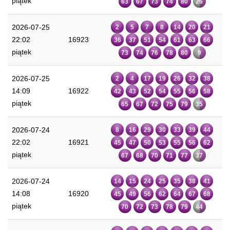
piątek
63
67
73
74
80
26
2026-07-25
2
5
7
8
14
20
21
22:02
16923
36
37
51
54
61
63
66
piątek
73
74
76
78
80
9
2026-07-25
2
4
17
19
26
32
38
14:09
16922
42
43
52
54
55
56
58
piątek
65
67
72
75
79
35
2026-07-24
8
16
29
30
33
39
44
22:02
16921
45
47
50
53
55
56
62
piątek
67
68
70
71
77
37
2026-07-24
14
15
24
25
35
38
41
14:08
16920
45
49
56
62
64
67
68
piątek
70
72
73
78
79
44