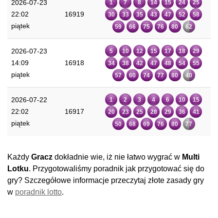
2026-07-23
1
7
8
14
15
24
25
22:02
16919
30
33
35
43
47
52
58
piątek
59
66
75
76
80
62
2026-07-23
5
10
12
15
17
18
29
14:09
16918
34
38
42
47
48
54
55
piątek
57
60
74
77
80
40
2026-07-22
1
2
3
4
6
10
15
22:02
16917
20
23
25
28
29
36
41
piątek
50
68
69
76
80
77
Każdy
Gracz
dokładnie wie, iż nie łatwo wygrać w
Multi
Lotku
. Przygotowaliśmy poradnik jak przygotować się do
gry? Szczegółowe informacje przeczytaj złote zasady gry
w
poradnik lotto
.