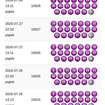
2026-07-28
1
2
3
7
19
24
43
14:11
16928
46
49
53
57
59
67
68
piątek
69
71
74
77
79
33
2026-07-27
10
11
13
14
15
19
22
22:02
16927
25
32
34
37
40
42
45
piątek
62
64
71
77
80
63
2026-07-27
2
12
14
17
20
25
29
14:11
16926
35
38
40
44
51
52
57
piątek
62
70
77
78
80
75
2026-07-26
6
9
13
16
17
19
21
22:02
16925
28
38
39
41
42
54
58
piątek
63
67
68
78
80
61
2026-07-26
6
20
30
32
34
37
41
14:12
16924
42
43
47
48
52
60
62