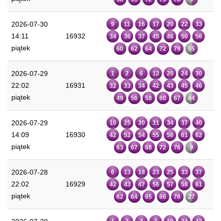
2026-07-30
9
11
16
17
20
22
33
14:11
16932
34
36
37
45
46
50
56
piątek
60
62
64
72
79
55
2026-07-29
1
2
6
12
20
24
30
22:02
16931
32
33
34
42
43
45
46
piątek
49
56
58
60
67
44
2026-07-29
10
25
30
31
34
37
40
14:09
16930
42
52
54
55
56
61
62
piątek
63
67
68
72
76
9
2026-07-28
6
13
18
23
25
33
37
22:02
16929
42
43
47
56
57
58
61
piątek
62
64
65
66
76
27