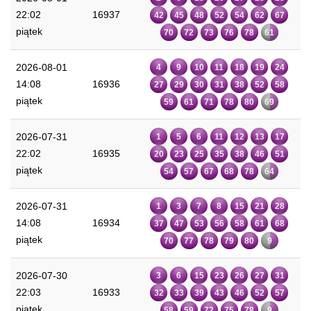
22:02
16937
42
45
48
52
54
62
67
piątek
70
72
73
76
78
61
2026-08-01
4
9
10
11
18
19
24
14:08
16936
27
29
30
31
38
52
58
piątek
59
61
71
78
80
69
2026-07-31
1
5
6
11
12
13
17
22:02
16935
20
23
25
35
38
46
51
piątek
54
57
67
68
78
64
2026-07-31
1
3
7
8
15
21
28
14:08
16934
37
47
53
56
58
61
68
piątek
70
77
78
79
80
9
2026-07-30
3
6
15
23
26
27
31
22:03
16933
32
33
39
43
46
52
57
piątek
58
59
72
75
78
9