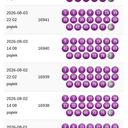
2026-08-03
1
3
4
9
12
14
19
22:02
16941
20
24
25
27
33
40
50
piątek
54
62
65
70
77
41
2026-08-03
5
6
10
16
19
33
39
14:08
16940
41
44
48
49
51
61
63
piątek
64
67
69
73
79
2
2026-08-02
1
3
5
12
21
25
27
22:02
16939
40
47
50
57
63
65
67
piątek
69
72
74
75
77
28
2026-08-02
2
3
5
15
16
20
29
14:08
16938
31
32
46
48
49
54
57
piątek
58
59
65
73
75
67
2026-08-01
2
6
13
20
27
28
29