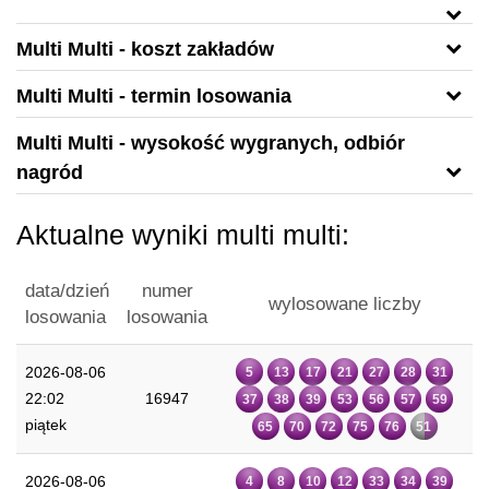
Multi Multi - koszt zakładów
Multi Multi - termin losowania
Multi Multi - wysokość wygranych, odbiór
nagród
Aktualne wyniki multi multi:
data/dzień
numer
wylosowane liczby
losowania
losowania
2026-08-06
5
13
17
21
27
28
31
22:02
16947
37
38
39
53
56
57
59
piątek
65
70
72
75
76
51
2026-08-06
4
8
10
12
33
34
39