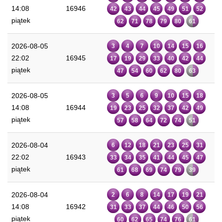
14:08
16946
42
43
44
45
49
51
52
piątek
62
71
78
79
80
61
2026-08-05
3
4
7
10
14
15
16
22:02
16945
17
19
29
33
40
42
44
piątek
47
54
60
62
80
63
2026-08-05
3
5
6
9
10
15
18
14:08
16944
19
23
25
32
37
42
49
piątek
57
58
64
72
74
51
2026-08-04
6
12
18
21
23
25
31
22:02
16943
33
34
35
41
44
45
47
piątek
61
68
69
74
79
39
2026-08-04
2
6
8
14
17
19
21
14:08
16942
31
33
37
44
46
50
56
piątek
60
62
65
74
76
61