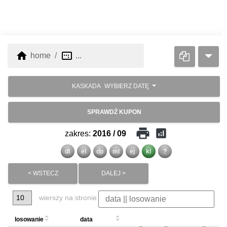
home
image_aspect_ratio
home
...
KASKADA
WYBIERZ DATĘ
SPRAWDŹ KUPON
print
analytics
zakres:
2016 / 09
dl
el
dp
ml
ej
kl
?
< WSTECZ
DALEJ >
wierszy na stronie
losowanie
data