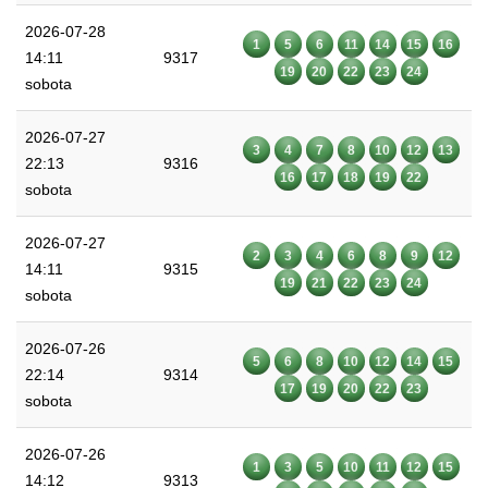
2026-07-28
1
5
6
11
14
15
16
14:11
9317
19
20
22
23
24
sobota
2026-07-27
3
4
7
8
10
12
13
22:13
9316
16
17
18
19
22
sobota
2026-07-27
2
3
4
6
8
9
12
14:11
9315
19
21
22
23
24
sobota
2026-07-26
5
6
8
10
12
14
15
22:14
9314
17
19
20
22
23
sobota
2026-07-26
1
3
5
10
11
12
15
14:12
9313