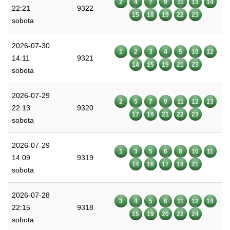
2
4
7
9
11
13
14
22:21
9322
15
18
19
22
23
sobota
2026-07-30
1
2
3
4
5
10
12
14:11
9321
14
15
19
21
23
sobota
2026-07-29
2
5
7
9
11
12
13
22:13
9320
17
19
21
22
23
sobota
2026-07-29
1
3
5
6
8
10
11
14:09
9319
14
16
17
18
21
sobota
2026-07-28
3
4
5
6
11
12
14
22:15
9318
15
19
20
22
24
sobota