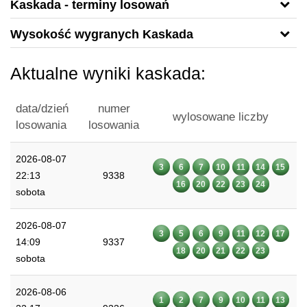
Kaskada - terminy losowań
Wysokość wygranych Kaskada
Aktualne wyniki kaskada:
data/dzień
numer
wylosowane liczby
losowania
losowania
2026-08-07
3
6
7
10
11
14
15
22:13
9338
16
20
22
23
24
sobota
2026-08-07
3
5
6
9
11
12
17
14:09
9337
18
20
21
22
23
sobota
2026-08-06
1
2
7
9
10
11
13