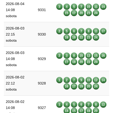
2026-08-04
3
4
5
7
10
11
14
14:08
9331
15
17
20
23
24
sobota
2026-08-03
2
5
6
7
8
11
17
22:15
9330
18
19
22
23
24
sobota
2026-08-03
2
3
8
10
12
15
16
14:08
9329
17
18
20
22
24
sobota
2026-08-02
1
2
7
9
10
12
14
22:12
9328
16
17
19
20
24
sobota
2026-08-02
1
4
5
6
7
8
12
14:08
9327
14
15
17
18
20