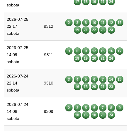
17
18
19
21
24
sobota
2026-07-25
2
3
8
10
11
12
16
22:17
9312
19
21
22
23
24
sobota
2026-07-25
3
6
9
12
15
16
17
14:09
9311
18
19
20
21
24
sobota
2026-07-24
3
4
5
6
7
14
15
22:14
9310
16
18
20
21
23
sobota
2026-07-24
2
3
5
6
7
8
9
14:08
9309
10
16
18
20
24
sobota