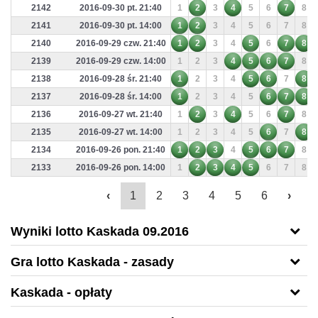
2142
2016-09-30 pt. 21:40
1
2
3
4
5
6
7
8
2141
2016-09-30 pt. 14:00
1
2
3
4
5
6
7
8
2140
2016-09-29 czw. 21:40
1
2
3
4
5
6
7
8
2139
2016-09-29 czw. 14:00
1
2
3
4
5
6
7
8
2138
2016-09-28 śr. 21:40
1
2
3
4
5
6
7
8
2137
2016-09-28 śr. 14:00
1
2
3
4
5
6
7
8
2136
2016-09-27 wt. 21:40
1
2
3
4
5
6
7
8
2135
2016-09-27 wt. 14:00
1
2
3
4
5
6
7
8
2134
2016-09-26 pon. 21:40
1
2
3
4
5
6
7
8
2133
2016-09-26 pon. 14:00
1
2
3
4
5
6
7
8
‹
1
2
3
4
5
6
›
Wyniki lotto Kaskada 09.2016
Gra lotto Kaskada - zasady
Kaskada - opłaty