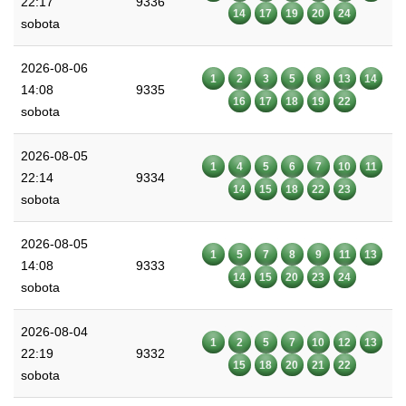
22:17
9336
14
17
19
20
24
sobota
2026-08-06
1
2
3
5
8
13
14
14:08
9335
16
17
18
19
22
sobota
2026-08-05
1
4
5
6
7
10
11
22:14
9334
14
15
18
22
23
sobota
2026-08-05
1
5
7
8
9
11
13
14:08
9333
14
15
20
23
24
sobota
2026-08-04
1
2
5
7
10
12
13
22:19
9332
15
18
20
21
22
sobota