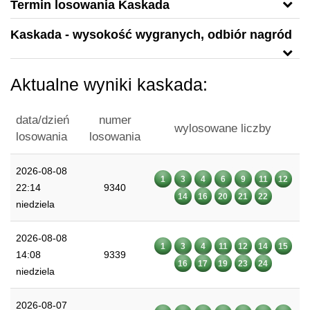
Termin losowania Kaskada
Kaskada - wysokość wygranych, odbiór nagród
Aktualne wyniki kaskada:
data/dzień
numer
wylosowane liczby
losowania
losowania
2026-08-08
1
3
4
6
9
11
12
22:14
9340
14
16
20
21
22
niedziela
2026-08-08
1
3
4
11
12
14
15
14:08
9339
16
17
19
23
24
niedziela
2026-08-07