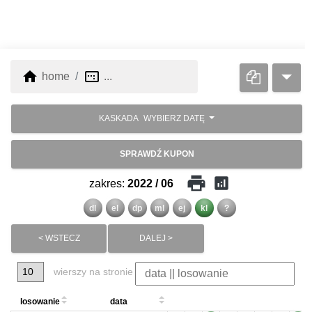
home
image_aspect_ratio
home
...
KASKADA
WYBIERZ DATĘ
SPRAWDŹ KUPON
print
analytics
zakres:
2022 / 06
dl
el
dp
ml
ej
kl
?
< WSTECZ
DALEJ >
wierszy na stronie
losowanie
data