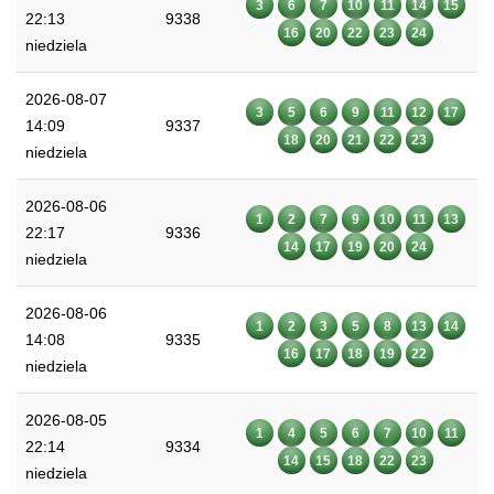
3
6
7
10
11
14
15
22:13
9338
16
20
22
23
24
niedziela
2026-08-07
3
5
6
9
11
12
17
14:09
9337
18
20
21
22
23
niedziela
2026-08-06
1
2
7
9
10
11
13
22:17
9336
14
17
19
20
24
niedziela
2026-08-06
1
2
3
5
8
13
14
14:08
9335
16
17
18
19
22
niedziela
2026-08-05
1
4
5
6
7
10
11
22:14
9334
14
15
18
22
23
niedziela