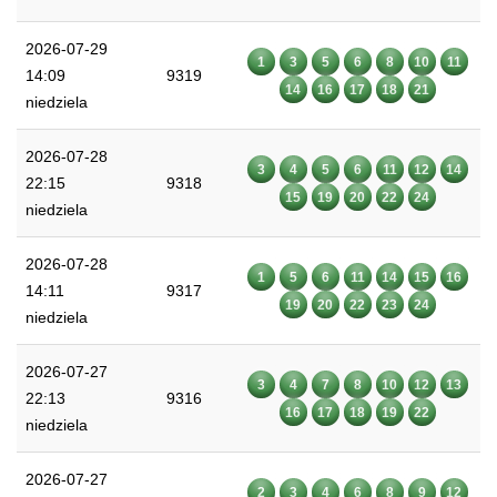
2026-07-29
1
3
5
6
8
10
11
14:09
9319
14
16
17
18
21
niedziela
2026-07-28
3
4
5
6
11
12
14
22:15
9318
15
19
20
22
24
niedziela
2026-07-28
1
5
6
11
14
15
16
14:11
9317
19
20
22
23
24
niedziela
2026-07-27
3
4
7
8
10
12
13
22:13
9316
16
17
18
19
22
niedziela
2026-07-27
2
3
4
6
8
9
12