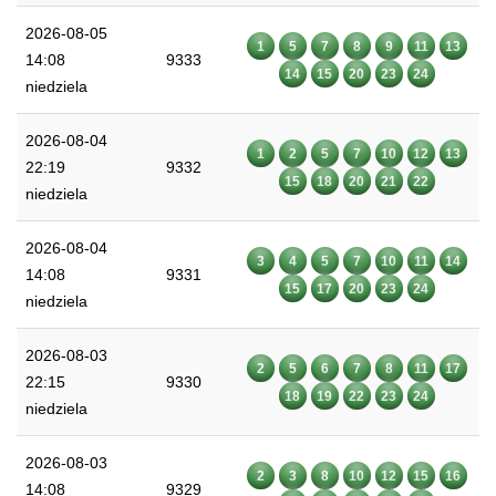
2026-08-05
1
5
7
8
9
11
13
14:08
9333
14
15
20
23
24
niedziela
2026-08-04
1
2
5
7
10
12
13
22:19
9332
15
18
20
21
22
niedziela
2026-08-04
3
4
5
7
10
11
14
14:08
9331
15
17
20
23
24
niedziela
2026-08-03
2
5
6
7
8
11
17
22:15
9330
18
19
22
23
24
niedziela
2026-08-03
2
3
8
10
12
15
16
14:08
9329