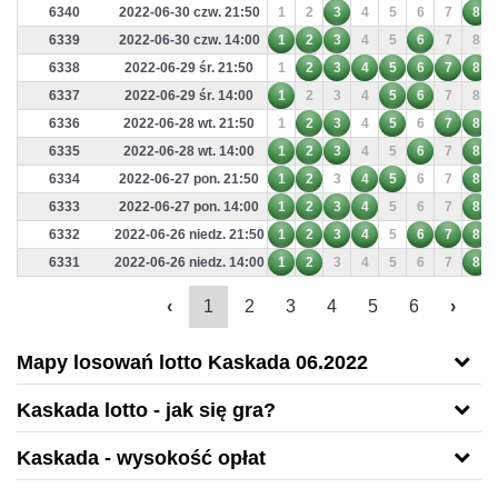
6340
2022-06-30 czw. 21:50
1
2
3
4
5
6
7
8
6339
2022-06-30 czw. 14:00
1
2
3
4
5
6
7
8
6338
2022-06-29 śr. 21:50
1
2
3
4
5
6
7
8
6337
2022-06-29 śr. 14:00
1
2
3
4
5
6
7
8
6336
2022-06-28 wt. 21:50
1
2
3
4
5
6
7
8
6335
2022-06-28 wt. 14:00
1
2
3
4
5
6
7
8
6334
2022-06-27 pon. 21:50
1
2
3
4
5
6
7
8
6333
2022-06-27 pon. 14:00
1
2
3
4
5
6
7
8
6332
2022-06-26 niedz. 21:50
1
2
3
4
5
6
7
8
6331
2022-06-26 niedz. 14:00
1
2
3
4
5
6
7
8
‹
1
2
3
4
5
6
›
Mapy losowań lotto Kaskada 06.2022
Kaskada lotto - jak się gra?
Kaskada - wysokość opłat