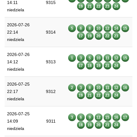
14:11
9315
19
21
22
23
24
niedziela
2026-07-26
5
6
8
10
12
14
15
22:14
9314
17
19
20
22
23
niedziela
2026-07-26
1
3
5
10
11
12
15
14:12
9313
17
18
19
21
24
niedziela
2026-07-25
2
3
8
10
11
12
16
22:17
9312
19
21
22
23
24
niedziela
2026-07-25
3
6
9
12
15
16
17
14:09
9311
18
19
20
21
24
niedziela