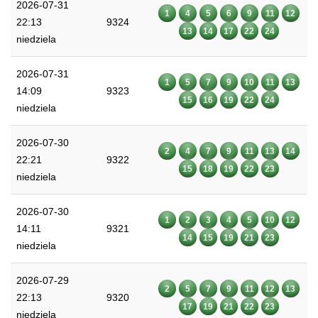
2026-07-31
1
4
5
6
9
11
12
22:13
9324
13
14
17
22
24
niedziela
2026-07-31
1
5
7
9
10
11
13
14:09
9323
15
16
19
22
24
niedziela
2026-07-30
2
4
7
9
11
13
14
22:21
9322
15
18
19
22
23
niedziela
2026-07-30
1
2
3
4
5
10
12
14:11
9321
14
15
19
21
23
niedziela
2026-07-29
2
5
7
9
11
12
13
22:13
9320
17
19
21
22
23
niedziela