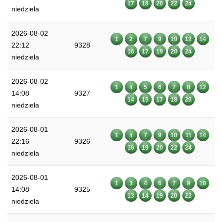
17
18
20
22
24
niedziela
2026-08-02
1
2
7
9
10
12
14
22:12
9328
16
17
19
20
24
niedziela
2026-08-02
1
4
5
6
7
8
12
14:08
9327
14
15
17
18
20
niedziela
2026-08-01
1
4
7
9
10
11
14
22:16
9326
16
19
20
22
24
niedziela
2026-08-01
1
3
4
6
7
9
10
14:08
9325
13
14
19
20
22
niedziela