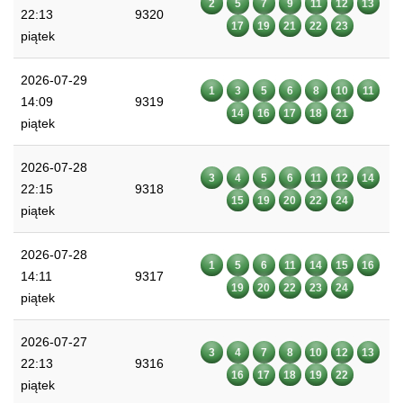
2
5
7
9
11
12
13
22:13
9320
17
19
21
22
23
piątek
2026-07-29
1
3
5
6
8
10
11
14:09
9319
14
16
17
18
21
piątek
2026-07-28
3
4
5
6
11
12
14
22:15
9318
15
19
20
22
24
piątek
2026-07-28
1
5
6
11
14
15
16
14:11
9317
19
20
22
23
24
piątek
2026-07-27
3
4
7
8
10
12
13
22:13
9316
16
17
18
19
22
piątek