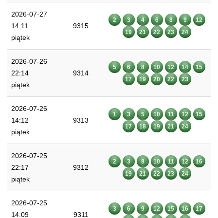
2026-07-27
2
3
4
6
8
9
12
14:11
9315
19
21
22
23
24
piątek
2026-07-26
5
6
8
10
12
14
15
22:14
9314
17
19
20
22
23
piątek
2026-07-26
1
3
5
10
11
12
15
14:12
9313
17
18
19
21
24
piątek
2026-07-25
2
3
8
10
11
12
16
22:17
9312
19
21
22
23
24
piątek
2026-07-25
3
6
9
12
15
16
17
14:09
9311