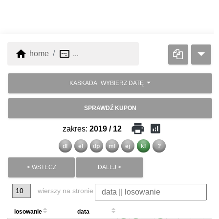
home
image_aspect_ratio
home
...
KASKADA
WYBIERZ DATĘ
SPRAWDŹ KUPON
print
analytics
zakres:
2019 / 12
dl
el
dp
ml
ej
kl
?
< WSTECZ
DALEJ >
wierszy na stronie
losowanie
data