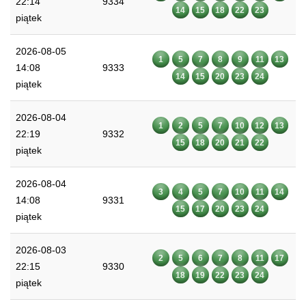
22:14
9334
14
15
18
22
23
piątek
2026-08-05
1
5
7
8
9
11
13
14:08
9333
14
15
20
23
24
piątek
2026-08-04
1
2
5
7
10
12
13
22:19
9332
15
18
20
21
22
piątek
2026-08-04
3
4
5
7
10
11
14
14:08
9331
15
17
20
23
24
piątek
2026-08-03
2
5
6
7
8
11
17
22:15
9330
18
19
22
23
24
piątek