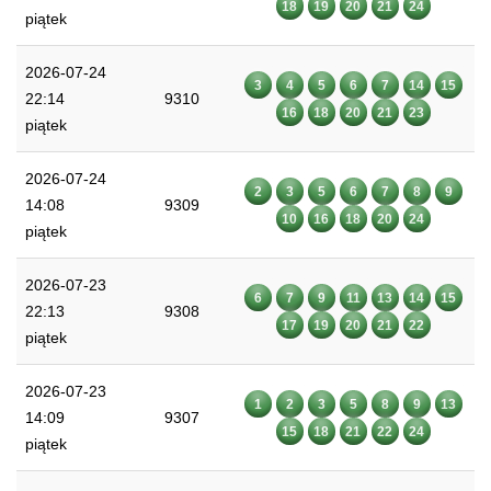
18
19
20
21
24
piątek
2026-07-24
3
4
5
6
7
14
15
22:14
9310
16
18
20
21
23
piątek
2026-07-24
2
3
5
6
7
8
9
14:08
9309
10
16
18
20
24
piątek
2026-07-23
6
7
9
11
13
14
15
22:13
9308
17
19
20
21
22
piątek
2026-07-23
1
2
3
5
8
9
13
14:09
9307
15
18
21
22
24
piątek