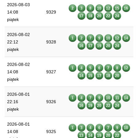
2026-08-03
2
3
8
10
12
15
16
14:08
9329
17
18
20
22
24
piątek
2026-08-02
1
2
7
9
10
12
14
22:12
9328
16
17
19
20
24
piątek
2026-08-02
1
4
5
6
7
8
12
14:08
9327
14
15
17
18
20
piątek
2026-08-01
1
4
7
9
10
11
14
22:16
9326
16
19
20
22
24
piątek
2026-08-01
1
3
4
6
7
9
10
14:08
9325
13
14
19
20
22