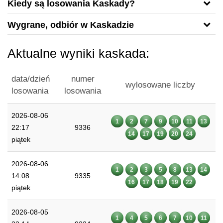
Kiedy są losowania Kaskady?
Wygrane, odbiór w Kaskadzie
Aktualne wyniki kaskada:
data/dzień
numer
wylosowane liczby
losowania
losowania
2026-08-06
1
2
7
9
10
11
13
22:17
9336
14
17
19
20
24
piątek
2026-08-06
1
2
3
5
8
13
14
14:08
9335
16
17
18
19
22
piątek
2026-08-05
1
4
5
6
7
10
11