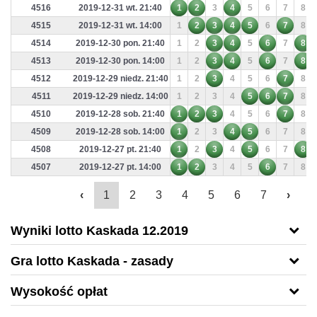
4516
2019-12-31 wt. 21:40
1
2
3
4
5
6
7
8
4515
2019-12-31 wt. 14:00
1
2
3
4
5
6
7
8
4514
2019-12-30 pon. 21:40
1
2
3
4
5
6
7
8
4513
2019-12-30 pon. 14:00
1
2
3
4
5
6
7
8
4512
2019-12-29 niedz. 21:40
1
2
3
4
5
6
7
8
4511
2019-12-29 niedz. 14:00
1
2
3
4
5
6
7
8
4510
2019-12-28 sob. 21:40
1
2
3
4
5
6
7
8
4509
2019-12-28 sob. 14:00
1
2
3
4
5
6
7
8
4508
2019-12-27 pt. 21:40
1
2
3
4
5
6
7
8
4507
2019-12-27 pt. 14:00
1
2
3
4
5
6
7
8
‹
1
2
3
4
5
6
7
›
Wyniki lotto Kaskada 12.2019
Gra lotto Kaskada - zasady
Wysokość opłat