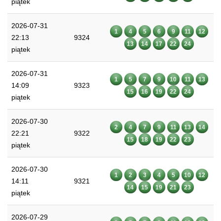
piątek
2026-07-31
1
4
5
6
9
11
12
22:13
9324
13
14
17
22
24
piątek
2026-07-31
1
5
7
9
10
11
13
14:09
9323
15
16
19
22
24
piątek
2026-07-30
2
4
7
9
11
13
14
22:21
9322
15
18
19
22
23
piątek
2026-07-30
1
2
3
4
5
10
12
14:11
9321
14
15
19
21
23
piątek
2026-07-29