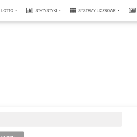
I LOTTO
STATYSTYKI
SYSTEMY LICZBOWE