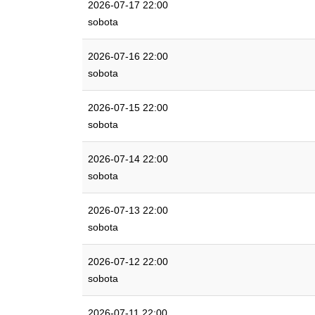
2026-07-17 22:00
sobota
2026-07-16 22:00
sobota
2026-07-15 22:00
sobota
2026-07-14 22:00
sobota
2026-07-13 22:00
sobota
2026-07-12 22:00
sobota
2026-07-11 22:00