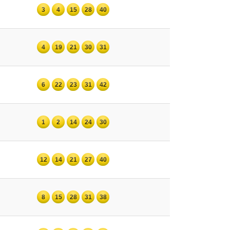
3
4
15
28
40
4
19
21
30
31
6
22
23
31
42
1
2
14
24
30
12
14
21
27
40
8
15
28
31
38