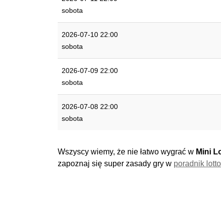
sobota
2026-07-10 22:00
sobota
2026-07-09 22:00
sobota
2026-07-08 22:00
sobota
Wszyscy wiemy, że nie łatwo wygrać w
Mini L
zapoznaj się super zasady gry w
poradnik lotto