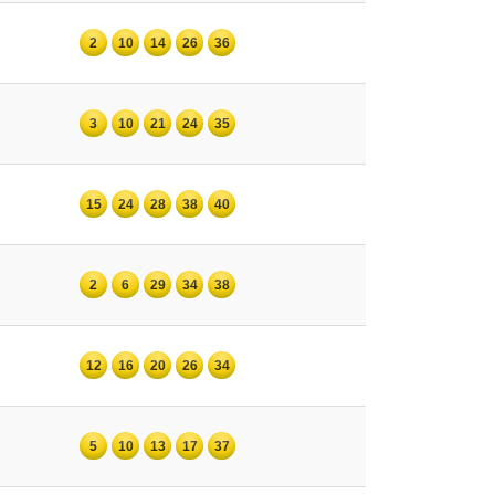
2
10
14
26
36
3
10
21
24
35
15
24
28
38
40
2
6
29
34
38
12
16
20
26
34
5
10
13
17
37