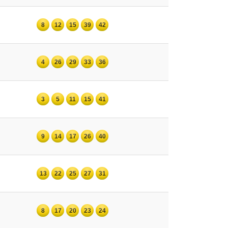
8
12
15
39
42
4
26
29
33
36
3
5
11
15
41
9
14
17
26
40
13
22
25
27
31
8
17
20
23
24