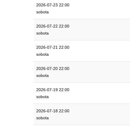
2026-07-23 22:00
sobota
2026-07-22 22:00
sobota
2026-07-21 22:00
sobota
2026-07-20 22:00
sobota
2026-07-19 22:00
sobota
2026-07-18 22:00
sobota