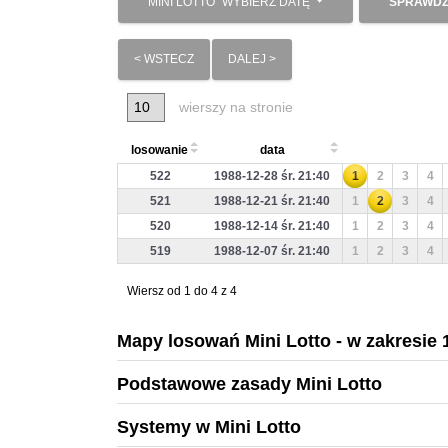
MINI LOTTO
WYBIERZ DATĘ
SPRAWDŹ
< WSTECZ
DALEJ >
wierszy na stronie
losowanie
data
522
1988-12-28 śr. 21:40
1
2
3
4
521
1988-12-21 śr. 21:40
1
2
3
4
520
1988-12-14 śr. 21:40
1
2
3
4
519
1988-12-07 śr. 21:40
1
2
3
4
Wiersz od 1 do 4 z 4
Mapy losowań Mini Lotto - w zakresie 
Podstawowe zasady Mini Lotto
Systemy w Mini Lotto