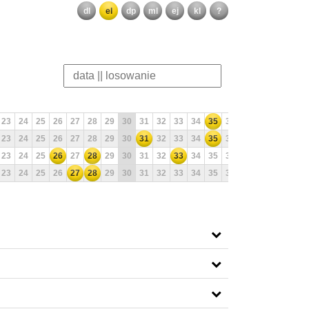
dl
el
dp
ml
ej
kl
?
23
24
25
26
27
28
29
30
31
32
33
34
35
36
37
38
39
40
23
24
25
26
27
28
29
30
31
32
33
34
35
36
37
38
39
40
23
24
25
26
27
28
29
30
31
32
33
34
35
36
37
38
39
40
23
24
25
26
27
28
29
30
31
32
33
34
35
36
37
38
39
40