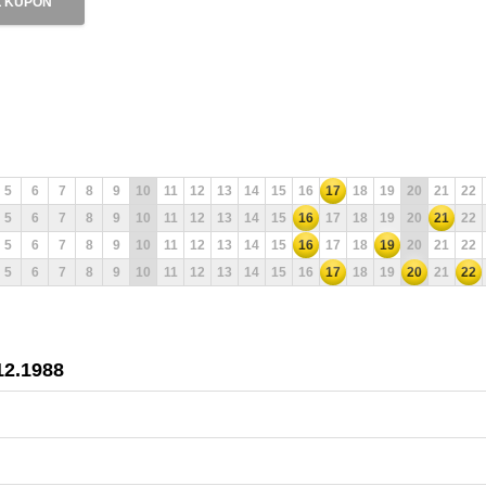
 KUPON
5
6
7
8
9
10
11
12
13
14
15
16
17
18
19
20
21
22
5
6
7
8
9
10
11
12
13
14
15
16
17
18
19
20
21
22
5
6
7
8
9
10
11
12
13
14
15
16
17
18
19
20
21
22
5
6
7
8
9
10
11
12
13
14
15
16
17
18
19
20
21
22
12.1988