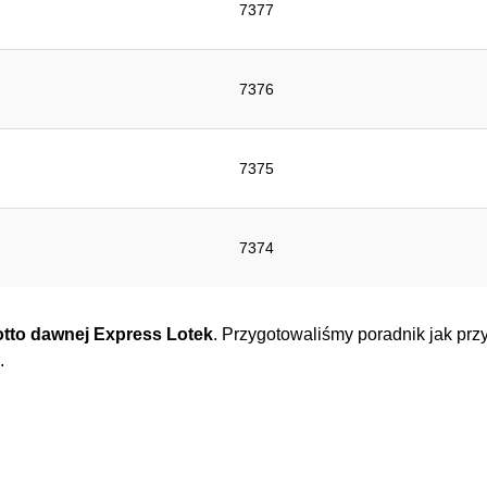
7377
7376
7375
7374
otto dawnej Express Lotek
. Przygotowaliśmy poradnik jak pr
.