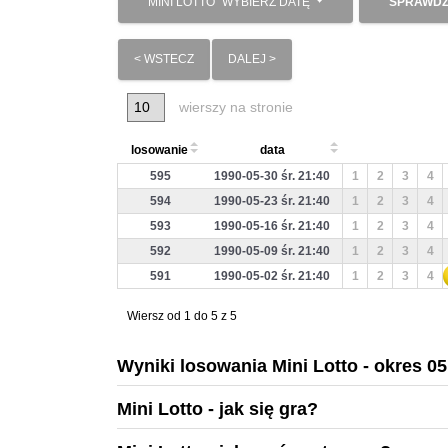
MINI LOTTO
WYBIERZ DATĘ
SPRAWDŹ
< WSTECZ
DALEJ >
wierszy na stronie
losowanie
data
595
1990-05-30 śr. 21:40
1
2
3
4
594
1990-05-23 śr. 21:40
1
2
3
4
593
1990-05-16 śr. 21:40
1
2
3
4
592
1990-05-09 śr. 21:40
1
2
3
4
591
1990-05-02 śr. 21:40
1
2
3
4
Wiersz od 1 do 5 z 5
Wyniki losowania Mini Lotto - okres 0
Mini Lotto - jak się gra?