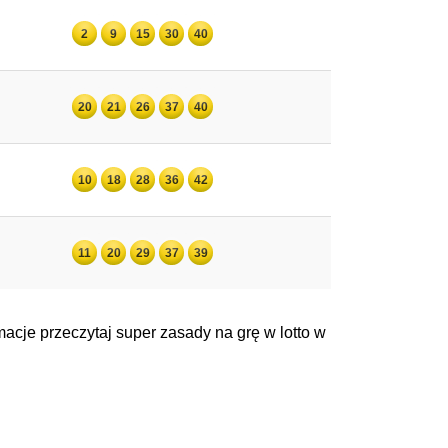
2
9
15
30
40
20
21
26
37
40
10
18
28
36
42
11
20
29
37
39
acje przeczytaj super zasady na grę w lotto w