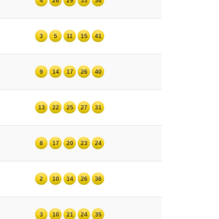
4
26
29
33
36
3
5
11
15
41
9
14
17
26
40
13
22
25
27
31
8
17
20
23
24
2
10
14
26
36
3
10
21
24
35