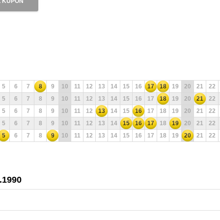
 KUPON
5
6
7
8
9
10
11
12
13
14
15
16
17
18
19
20
21
22
5
6
7
8
9
10
11
12
13
14
15
16
17
18
19
20
21
22
5
6
7
8
9
10
11
12
13
14
15
16
17
18
19
20
21
22
5
6
7
8
9
10
11
12
13
14
15
16
17
18
19
20
21
22
5
6
7
8
9
10
11
12
13
14
15
16
17
18
19
20
21
22
5.1990