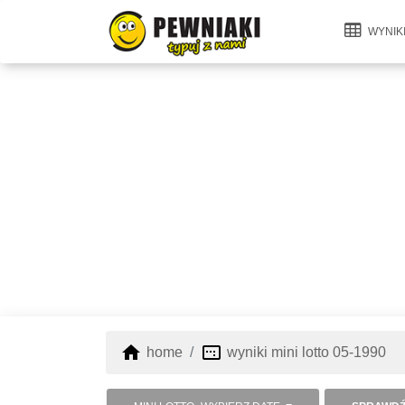
WYNIK
home
image_aspect_ratio
home
wyniki mini lotto 05-1990