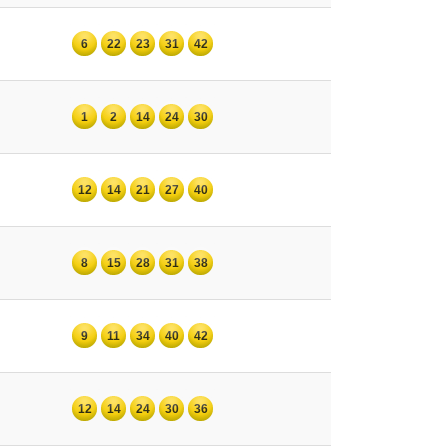
6
22
23
31
42
1
2
14
24
30
12
14
21
27
40
8
15
28
31
38
9
11
34
40
42
12
14
24
30
36