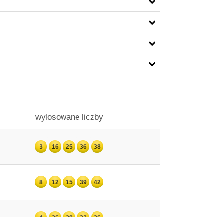
wylosowane liczby
3
16
25
36
38
8
12
15
39
42