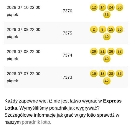
2026-07-10 22:00
12
14
24
30
7376
piątek
36
2026-07-09 22:00
2
9
15
30
7375
piątek
40
2026-07-08 22:00
20
21
26
37
7374
piątek
40
2026-07-07 22:00
10
18
28
36
7373
piątek
42
Każdy zapewne wie, iż nie jest łatwo wygrać w
Express
Lotka
. Wymyśliliśmy poradnik jak wygrywać?
Szczegółowe informacje jak grać w gry lotto sprawdź w
naszym
poradnik lotto
.