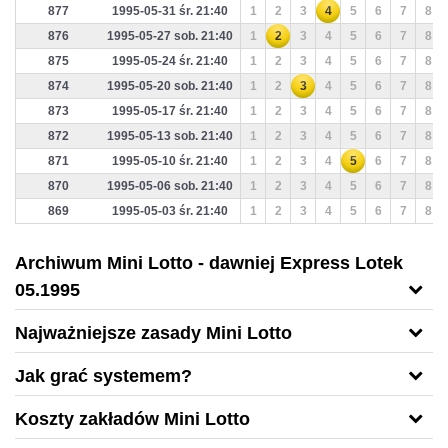
877
1995-05-31 śr. 21:40
1
2
3
4
5
6
7
8
876
1995-05-27 sob. 21:40
1
2
3
4
5
6
7
8
875
1995-05-24 śr. 21:40
1
2
3
4
5
6
7
8
874
1995-05-20 sob. 21:40
1
2
3
4
5
6
7
8
873
1995-05-17 śr. 21:40
1
2
3
4
5
6
7
8
872
1995-05-13 sob. 21:40
1
2
3
4
5
6
7
8
871
1995-05-10 śr. 21:40
1
2
3
4
5
6
7
8
870
1995-05-06 sob. 21:40
1
2
3
4
5
6
7
8
869
1995-05-03 śr. 21:40
1
2
3
4
5
6
7
8
Archiwum Mini Lotto - dawniej Express Lotek
05.1995
Najważniejsze zasady Mini Lotto
Jak grać systemem?
Koszty zakładów Mini Lotto