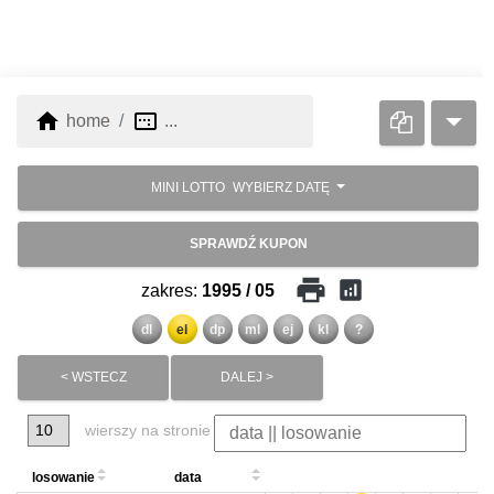
home
image_aspect_ratio
home
...
MINI LOTTO
WYBIERZ DATĘ
SPRAWDŹ KUPON
print
analytics
zakres:
1995 / 05
dl
el
dp
ml
ej
kl
?
< WSTECZ
DALEJ >
wierszy na stronie
losowanie
data