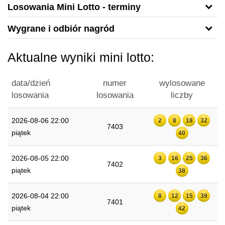
Losowania Mini Lotto - terminy
Wygrane i odbiór nagród
Aktualne wyniki mini lotto:
data/dzień
numer
wylosowane
losowania
losowania
liczby
2026-08-06 22:00
2
8
18
32
7403
piątek
40
2026-08-05 22:00
3
16
25
36
7402
piątek
38
2026-08-04 22:00
8
12
15
39
7401
piątek
42