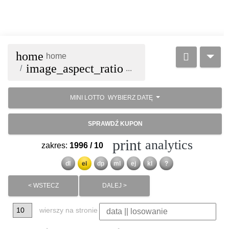
home
home
image_aspect_ratio
...
MINI LOTTO
WYBIERZ DATĘ
SPRAWDŹ KUPON
print
analytics
zakres:
1996 / 10
dl
el
dp
ml
ej
kl
?
< WSTECZ
DALEJ >
wierszy na stronie