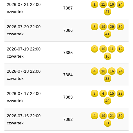
2026-07-21 22:00
1
11
16
24
7387
czwartek
27
2026-07-20 22:00
8
19
29
30
7386
czwartek
41
2026-07-19 22:00
9
10
11
12
7385
czwartek
16
2026-07-18 22:00
4
10
16
24
7384
czwartek
33
2026-07-17 22:00
3
4
15
28
7383
czwartek
40
2026-07-16 22:00
4
19
21
30
7382
czwartek
31