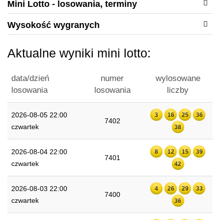
Mini Lotto - losowania, terminy
Wysokość wygranych
Aktualne wyniki mini lotto:
data/dzień
numer
wylosowane
losowania
losowania
liczby
2026-08-05 22:00
3
16
25
36
7402
czwartek
38
2026-08-04 22:00
8
12
15
39
7401
czwartek
42
2026-08-03 22:00
4
26
29
33
7400
czwartek
36