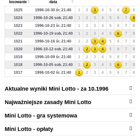
losowanie
data
1025
1996-10-30 śr. 21:40
1
2
3
4
5
6
7
8
1024
1996-10-26 sob. 21:40
1
2
3
4
5
6
7
8
1023
1996-10-23 śr. 21:40
1
2
3
4
5
6
7
8
1022
1996-10-19 sob. 21:40
1
2
3
4
5
6
7
8
1021
1996-10-16 śr. 21:40
1
2
3
4
5
6
7
8
1020
1996-10-12 sob. 21:40
1
2
3
4
5
6
7
8
1019
1996-10-09 śr. 21:40
1
2
3
4
5
6
7
8
1018
1996-10-05 sob. 21:40
1
2
3
4
5
6
7
8
1017
1996-10-02 śr. 21:40
1
2
3
4
5
6
7
8
Aktualne wyniki Mini Lotto - za 10.1996
Najważniejsze zasady Mini Lotto
Mini Lotto - gra systemowa
Mini Lotto - opłaty