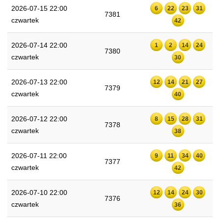
2026-07-15 22:00
6
22
23
31
7381
czwartek
42
2026-07-14 22:00
1
2
14
24
7380
czwartek
30
2026-07-13 22:00
12
14
21
27
7379
czwartek
40
2026-07-12 22:00
8
15
28
31
7378
czwartek
38
2026-07-11 22:00
9
11
34
40
7377
czwartek
42
2026-07-10 22:00
12
14
24
30
7376
czwartek
36