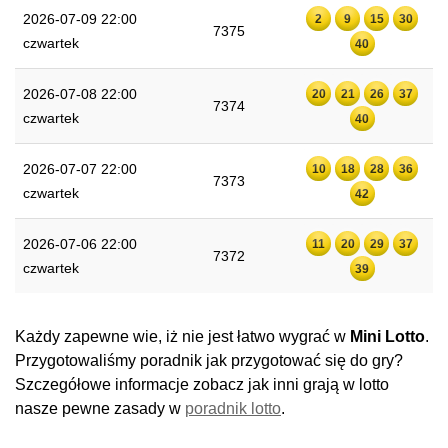
2026-07-09 22:00
2
9
15
30
7375
czwartek
40
2026-07-08 22:00
20
21
26
37
7374
czwartek
40
2026-07-07 22:00
10
18
28
36
7373
czwartek
42
2026-07-06 22:00
11
20
29
37
7372
czwartek
39
Każdy zapewne wie, iż nie jest łatwo wygrać w
Mini Lotto
.
Przygotowaliśmy poradnik jak przygotować się do gry?
Szczegółowe informacje zobacz jak inni grają w lotto
nasze pewne zasady w
poradnik lotto
.