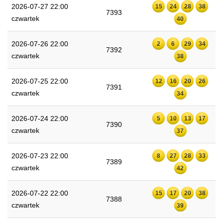
2026-07-27 22:00
15
24
28
38
7393
czwartek
40
2026-07-26 22:00
2
6
29
34
7392
czwartek
38
2026-07-25 22:00
12
16
20
26
7391
czwartek
34
2026-07-24 22:00
5
10
13
17
7390
czwartek
37
2026-07-23 22:00
8
27
28
33
7389
czwartek
42
2026-07-22 22:00
15
17
20
38
7388
czwartek
39