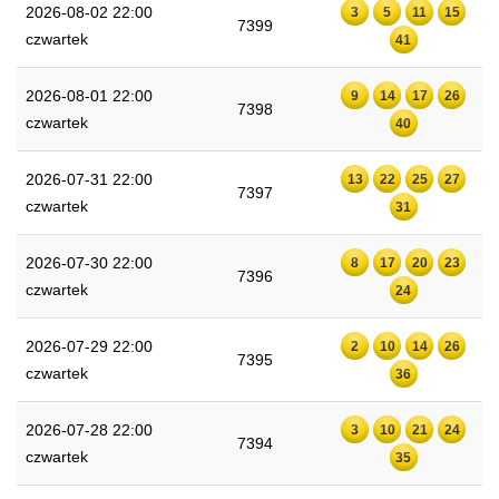
2026-08-02 22:00
3
5
11
15
7399
czwartek
41
2026-08-01 22:00
9
14
17
26
7398
czwartek
40
2026-07-31 22:00
13
22
25
27
7397
czwartek
31
2026-07-30 22:00
8
17
20
23
7396
czwartek
24
2026-07-29 22:00
2
10
14
26
7395
czwartek
36
2026-07-28 22:00
3
10
21
24
7394
czwartek
35