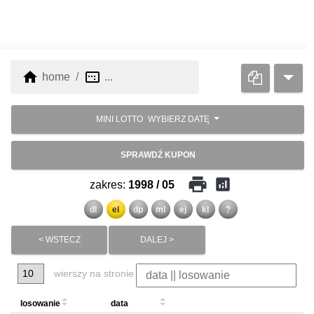
home
image_aspect_ratio
home
...
MINI LOTTO
WYBIERZ DATĘ
SPRAWDŹ KUPON
print
analytics
zakres:
1998 / 05
dl
el
dp
ml
ej
kl
?
< WSTECZ
DALEJ >
wierszy na stronie
losowanie
data