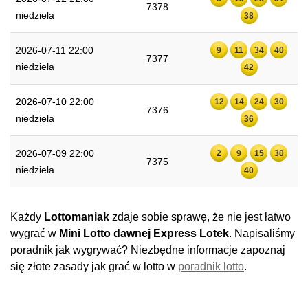
7378
niedziela
38
2026-07-11 22:00
9
11
34
40
7377
niedziela
42
2026-07-10 22:00
12
14
24
30
7376
niedziela
36
2026-07-09 22:00
2
9
15
30
7375
niedziela
40
Każdy
Lottomaniak
zdaje sobie sprawę, że nie jest łatwo
wygrać w
Mini Lotto dawnej Express Lotek
. Napisaliśmy
poradnik jak wygrywać? Niezbędne informacje zapoznaj
się złote zasady jak grać w lotto w
poradnik lotto
.