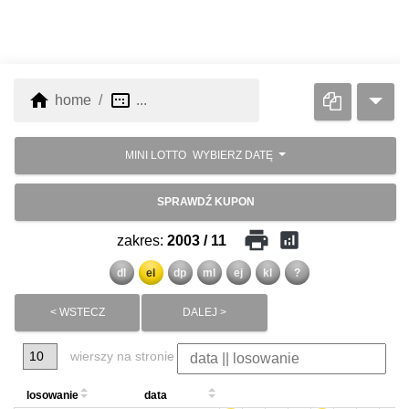
home
image_aspect_ratio
home
...
MINI LOTTO
WYBIERZ DATĘ
SPRAWDŹ KUPON
print
analytics
zakres:
2003 / 11
dl
el
dp
ml
ej
kl
?
< WSTECZ
DALEJ >
wierszy na stronie
losowanie
data