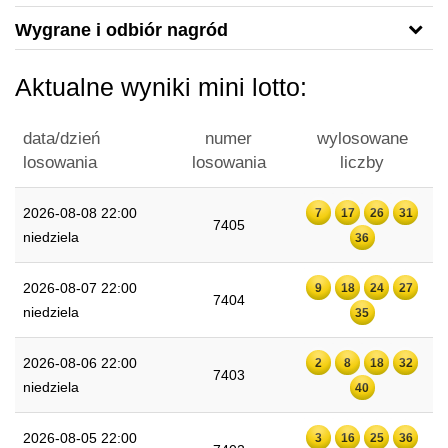
Wygrane i odbiór nagród
Aktualne wyniki mini lotto:
data/dzień
numer
wylosowane
losowania
losowania
liczby
2026-08-08 22:00
7
17
26
31
7405
niedziela
36
2026-08-07 22:00
9
18
24
27
7404
niedziela
35
2026-08-06 22:00
2
8
18
32
7403
niedziela
40
2026-08-05 22:00
3
16
25
36