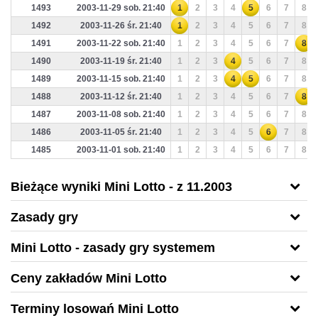
1493
2003-11-29 sob. 21:40
1
2
3
4
5
6
7
8
1492
2003-11-26 śr. 21:40
1
2
3
4
5
6
7
8
1491
2003-11-22 sob. 21:40
1
2
3
4
5
6
7
8
1490
2003-11-19 śr. 21:40
1
2
3
4
5
6
7
8
1489
2003-11-15 sob. 21:40
1
2
3
4
5
6
7
8
1488
2003-11-12 śr. 21:40
1
2
3
4
5
6
7
8
1487
2003-11-08 sob. 21:40
1
2
3
4
5
6
7
8
1486
2003-11-05 śr. 21:40
1
2
3
4
5
6
7
8
1485
2003-11-01 sob. 21:40
1
2
3
4
5
6
7
8
Bieżące wyniki Mini Lotto - z 11.2003
Zasady gry
Mini Lotto - zasady gry systemem
Ceny zakładów Mini Lotto
Terminy losowań Mini Lotto