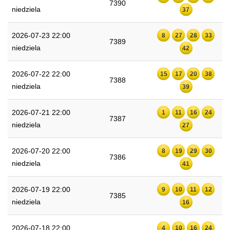
7390
niedziela
37
2026-07-23 22:00
8
27
28
33
7389
niedziela
42
2026-07-22 22:00
15
17
20
38
7388
niedziela
39
2026-07-21 22:00
1
11
16
24
7387
niedziela
27
2026-07-20 22:00
8
19
29
30
7386
niedziela
41
2026-07-19 22:00
9
10
11
12
7385
niedziela
16
2026-07-18 22:00
4
10
16
24