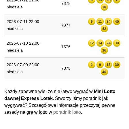
2026-07-12 22:00
7378
niedziela
38
2026-07-11 22:00
9
11
34
40
7377
niedziela
42
2026-07-10 22:00
12
14
24
30
7376
niedziela
36
2026-07-09 22:00
2
9
15
30
7375
niedziela
40
Każdy zapewne wie, że nie łatwo wygrać w
Mini Lotto
dawnej Express Lotek
. Stworzyliśmy poradnik jak
wygrywać? Szczegółowe informacje przeczytaj pewne
zasady na grę w lotto w
poradnik lotto
.