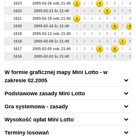
1623
2005-02-26 sob. 21:40
1
2
3
4
5
6
7
8
1622
2005-02-23 śr. 21:40
1
2
3
4
5
6
7
8
1621
2005-02-19 sob. 21:40
1
2
3
4
5
6
7
8
1620
2005-02-16 śr. 21:40
1
2
3
4
5
6
7
8
1619
2005-02-12 sob. 21:40
1
2
3
4
5
6
7
8
1618
2005-02-09 śr. 21:40
1
2
3
4
5
6
7
8
1617
2005-02-05 sob. 21:40
1
2
3
4
5
6
7
8
1616
2005-02-02 śr. 21:40
1
2
3
4
5
6
7
8
W formie graficznej mapy Mini Lotto - w
zakresie 02.2005
Podstawowe zasady Mini Lotto
Gra systemowa - zasady
Wysokość opłat Mini Lotto
Terminy losowań