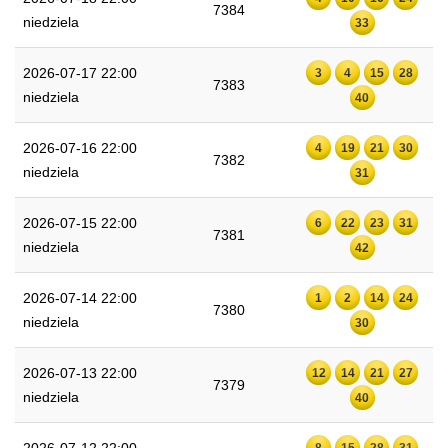
7384
niedziela
33
2026-07-17 22:00
3
4
15
28
7383
niedziela
40
2026-07-16 22:00
4
19
21
30
7382
niedziela
31
2026-07-15 22:00
6
22
23
31
7381
niedziela
42
2026-07-14 22:00
1
2
14
24
7380
niedziela
30
2026-07-13 22:00
12
14
21
27
7379
niedziela
40
8
15
28
31