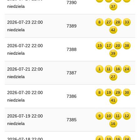
7390
niedziela
37
2026-07-23 22:00
8
27
28
33
7389
niedziela
42
2026-07-22 22:00
15
17
20
38
7388
niedziela
39
2026-07-21 22:00
1
11
16
24
7387
niedziela
27
2026-07-20 22:00
8
19
29
30
7386
niedziela
41
2026-07-19 22:00
9
10
11
12
7385
niedziela
16
2026-07-18 22:00
4
10
16
24