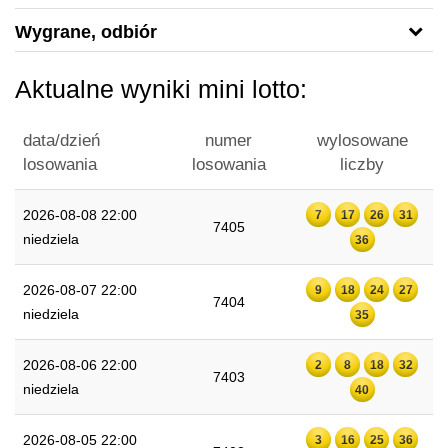
Wygrane, odbiór
Aktualne wyniki mini lotto:
data/dzień
numer
wylosowane
losowania
losowania
liczby
2026-08-08 22:00
7
17
26
31
7405
niedziela
36
2026-08-07 22:00
9
18
24
27
7404
niedziela
35
2026-08-06 22:00
2
8
18
32
7403
niedziela
40
2026-08-05 22:00
3
16
25
36