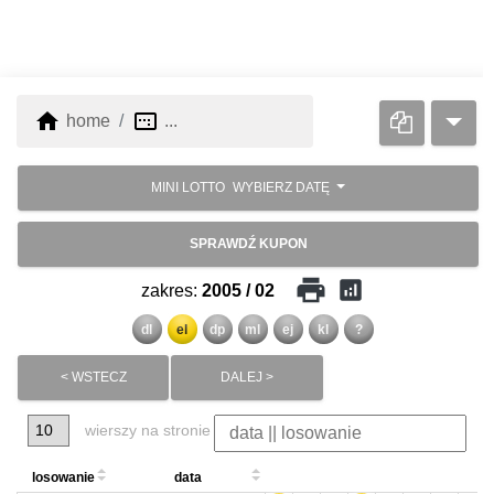
home
image_aspect_ratio
home
...
MINI LOTTO
WYBIERZ DATĘ
SPRAWDŹ KUPON
print
analytics
zakres:
2005 / 02
dl
el
dp
ml
ej
kl
?
< WSTECZ
DALEJ >
wierszy na stronie
losowanie
data